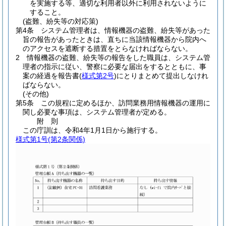
を実施する等、適切な利用者以外に利用されないように
すること。
(盗難、紛失等の対応策)
第4条
システム管理者は、情報機器の盗難、紛失等があった
旨の報告があったときは、直ちに当該情報機器から院内へ
のアクセスを遮断する措置をとらなければならない。
2
情報機器の盗難、紛失等の報告をした職員は、システム管
理者の指示に従い、警察に必要な届出をするとともに、事
案の経過を報告書
(
様式第2号
)
にとりまとめて提出しなけれ
ばならない。
(その他)
第5条
この規程に定めるほか、訪問業務用情報機器の運用に
関し必要な事項は、システム管理者が定める。
附
則
この庁訓は、令和4年1月1日から施行する。
様式第1号
(第2条関係)