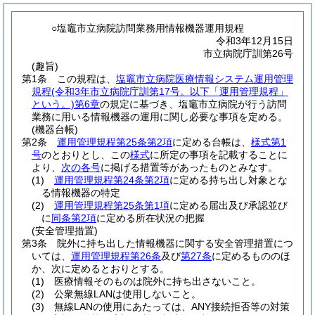
○塩竈市立病院訪問業務用情報機器運用規程
令和3年12月15日
市立病院庁訓第26号
(趣旨)
第1条
この規程は、
塩竈市立病院医療情報システム運用管理
規程
(令和3年市立病院庁訓第17号。以下「運用管理規程」
という。)
第6章
の規定に基づき、塩竈市立病院が行う訪問
業務に用いる情報機器の運用に関し必要な事項を定める。
(機器台帳)
第2条
運用管理規程第25条第2項
に定める台帳は、
様式第1
号
のとおりとし、この
様式
に所定の事項を記載することに
より、
次の各号
に掲げる措置等があったものとみなす。
(1)
運用管理規程第24条第2項
に定める持ち出し対象とな
る情報機器の特定
(2)
運用管理規程第25条第1項
に定める届出及び承認並び
に
同条第2項
に定める所在状況の把握
(安全管理措置)
第3条
院外に持ち出した情報機器に関する安全管理措置につ
いては、
運用管理規程第26条
及び
第27条
に定めるもののほ
か、次に定めるとおりとする。
(1)
医療情報そのものは院外に持ち出さないこと。
(2)
公衆無線LANは使用しないこと。
(3)
無線LANの使用にあたっては、ANY接続拒否等の対策