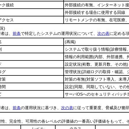
ーク接続
外部接続の有無、インターネット
外部接続する場合に使用する回線
アクセス
リモートメンテの有無、在宅医療
況)
理者は、
前条
で特定したシステムの運用状況について、
次の表
に定める
名
(再掲)
別
システムで取り扱う情報
(診療情報
情報の利用範囲
(内部、外部連携、
ド
設定状況
(桁数、更新月数、その他)
ログ
管理状況
(詳細ログの取得・確認、
対策
対策の有無
(対策ソフト導入、未導
時間
設定
(同期、同期していない、その他
て
サーバOSへのセキュリティパッチ
理者は、
前条
の運用状況に基づき、
次の表
に従って重要度、脅威及び脆
密性、完全性、可用性の各レベルの評価値の一番高い評価値をもって、
レベル
クラス