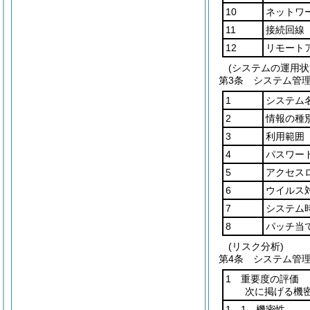
10
ネットワ
11
接続回線
12
リモート
(システムの運用状
第3条
システム管
1
システム
2
情報の種
3
利用範囲
4
パスワー
5
アクセス
6
ウイルス
7
システム
8
パッチ当
(リスク分析)
第4条
システム管
1 重要度の評価
次に掲げる機
1―1 機密性