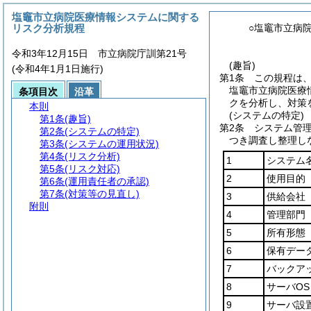
塩竈市立病院医療情報システムに関する
リスク分析規程
○塩竈市立病
令和3年12月15日 市立病院庁訓第21号
(趣旨)
(令和4年1月1日施行)
第1条
この規程は
塩竈市立病院医療
条項目次
沿革
クを分析し、対策
本則
(システムの特定)
第1条
(趣旨)
第2条
システム管
第2条
(システムの特定)
つき調査し整理し
第3条
(システムの運用状況)
第4条
(リスク分析)
1
システム
第5条
(リスク対応)
2
使用目的
第6条
(運用責任者の承認)
第7条
(対策等の見直し)
3
供給会社
附則
4
管理部門
5
所有形態
6
保有デー
7
バックア
8
サーバOS
9
サーバ設