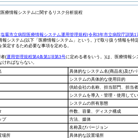
院医療情報システムに関するリスク分析規程
、
塩竈市立病院医療情報システム運用管理規程
(令和3年市立病院庁訓第
情報システム
(以下「医療情報システム」という。)
で取り扱う情報を特
を策定するため必要な事項を定める。
理者
(
運用管理規程第4条第1項第3号
に定める者をいう。)
は、医療情報シ
なければならない。
名
具体的なシステム名
(商品名)
及びバ
システムの具体的な使用目的
供給会社の名称、担当部門、担当
システムを導入・管理・使用して
システムの所有形態
タ
件数、容量、ディスク構成
ップ
方法、媒体
名称及びバージョン
置場所
具体的な設置場所