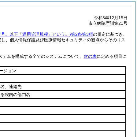
令和3年12月15日
市立病院庁訓第21号
17号。以下「運用管理規程」という。)
第2条第3項
の規定に基づき、
定し、個人情報保護及び医療情報セキュリティの観点からそのリス
ステムを構成する全てのシステムについて、
次の表
に定める項目に
ージョン
者名、連絡先
いる院内の部門名