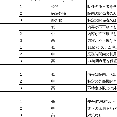
1
公開
院外の第三者を含
2
病院外秘
院内の関係者のみ
3
部外秘
特定の関係者又は
1
低
内容が不正確でも
2
中
内容が不正確でも
3
高
内容が不正確なら
1
低
1日のシステム停
2
中
業務時間内の利用
3
高
24時間利用を保
1
低
情報は院内から出
2
中
特定の外部機関と
3
高
不特定多数との外
1
低
安全
(PW8桁以上
2
中
改善の余地あり
(
3
高
対策なし