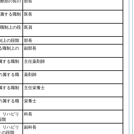
診療部の長の
部長
の属する職制
医長
る職制上の段
医員
制上の段階
部長
る職制上の
副部長
属する職制
主任薬剤師
の属する職
薬剤師
属する職制
主任栄養士
の属する職
栄養士
、リハビリ
科長
段階
、リハビリ
副科長
上の段階