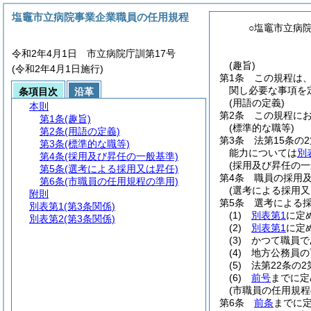
塩竈市立病院事業企業職員の任用規程
○塩竈市立病
令和2年4月1日 市立病院庁訓第17号
(趣旨)
(令和2年4月1日施行)
第1条
この規程は
関し必要な事項を
条項目次
沿革
(用語の定義)
本則
第2条
この規程に
第1条
(趣旨)
(標準的な職等)
第2条
(用語の定義)
第3条
法第15条の
第3条
(標準的な職等)
能力については
別
第4条
(採用及び昇任の一般基準)
(採用及び昇任の一
第5条
(選考による採用又は昇任)
第4条
職員の採用
第6条
(市職員の任用規程の準用)
(選考による採用又
附則
第5条
選考による
別表第1
(第3条関係)
(1)
別表第1
に定
別表第2
(第3条関係)
(2)
別表第1
に定
(3)
かつて職員で
(4)
地方公務員の
(5)
法第22条の
(6)
前号
までに定
(市職員の任用規程
第6条
前条
までに