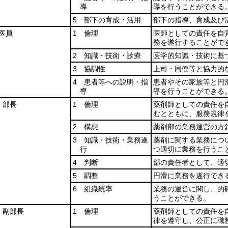
導
導を行うことができる
5 部下の育成・活用
部下の指導、育成及び
医員
1 倫理
医師としての責任を自
務を遂行することがで
2 知識・技術・診療
医学的知識・技術に基
3 協調性
上司・同僚等と協力的
4 患者等への説明・指
患者やその家族等と円
導
導を行うことができる
 部長
1 倫理
薬剤師としての責任を
むとともに、服務規律
2 構想
薬剤部の業務運営の方
3 知識・技術・業務遂
薬剤に関する業務につ
行
つ適切に業務を行うこ
4 判断
部の責任者として、適
5 調整
円滑に業務を遂行でき
6 組織統率
業務の運営に関し、的
うことができる。
 副部長
1 倫理
薬剤師としての責任を
律を遵守し、公正に職