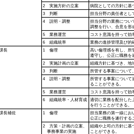
2 実施方針の立案
病院としての方針に基
3 判断
担当分野の責任者とし
4 説明・調整
担当分野の業務につい
調整を行い、合意を形
5 業務運営
コスト意識を持って効
6 組織統率
業務の進捗管理及び的
課長
1 倫理
高い倫理感を有し、所
遵守し、公正に職務を
2 実施計画の立案
組織方針に基づき、地
3 判断
所管する事案について
4 説明・調整
所管する事案について
ることができる。
5 業務運営
コスト意識を持って効
6 組織統率・人材育成
適切に業務を配分した
を行うことができる。
 課長補佐
1 倫理
担当業務の第一線にお
公正に職務を遂行する
2 方策・計画の立案、
組織や上司の方針に基
事務事業の実施
ことができる。