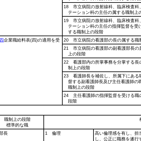
18 市立病院の放射線科、臨床検査科
テーション科の主任の属する職制上
19 市立病院の放射線科、臨床検査科
テーション科の主任の指揮監督を受
する職制上の段階
四
企業職給料表
(四)
の適用を受
20 市立病院の看護部の長の属する職
21 市立病院の看護部の副看護部長の
上の段階
22 看護部内の所掌事務を分掌する長
制上の段階
23 看護師長を補佐し、所属下にある
督する副看護師長及び主任看護師の
職制上の段階
24 主任看護師の指揮監督を受ける職
段階
職制上の段階
標準的な職
部長
1 倫理
高い倫理感を有し、担
し、公正に職務を遂行