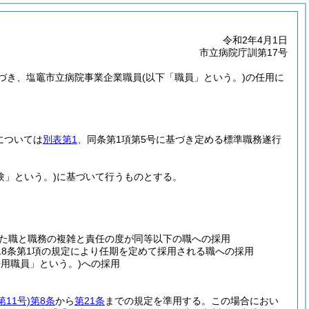
令和2年4月1日
市立病院庁訓第17号
づき、塩竈市立病院事業企業職員
(以下「職員」という。)
の任用に
については
別表第1
、同条第1項第5号に基づき定める標準職務遂行
験」という。)
に基づいて行うものとする。
た職と職務の複雑と責任の度が同等以下の職への採用
第18条第1項の規定により任期を定めて採用される職への採用
用職員」という。)
への採用
第11号)
第8条
から
第21条
までの規定を準用する。
この場合におい