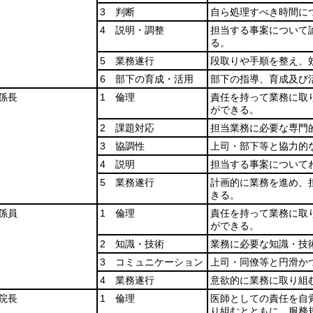
3 判断
自ら処理すべき時間に
4 説明・調整
担当する事案について
る。
5 業務遂行
段取りや手順を整え、
6 部下の育成・活用
部下の指導、育成及び
係長
1 倫理
責任を持って業務に取
ができる。
2 課題対応
担当業務に必要な専門
3 協調性
上司・部下等と協力的
4 説明
担当する事案について
5 業務遂行
計画的に業務を進め、
きる。
係員
1 倫理
責任を持って業務に取
ができる。
2 知識・技術
業務に必要な知識・技
3 コミュニケーション
上司・同僚等と円滑か
4 業務遂行
意欲的に業務に取り組
院長
1 倫理
医師としての責任を自
り組むとともに、服務