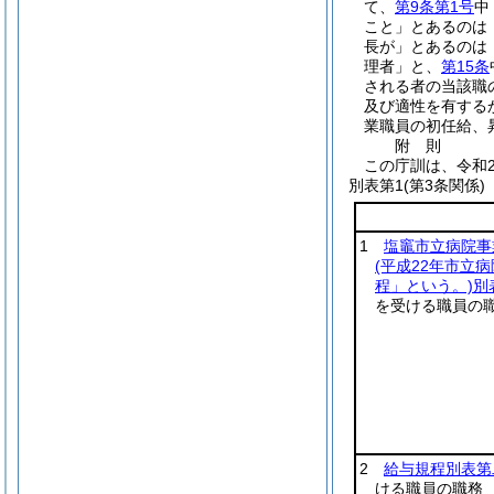
て、
第9条第1号
中
こと」とあるのは
長が」とあるのは
理者」と、
第15条
される者の当該職
及び適性を有する
業職員の初任給、
附
則
この庁訓は、令和
別表第1
(第3条関係)
1
塩竈市立病院事
(平成22年市立
程」という。)
別
を受ける職員の
2
給与規程別表第
ける職員の職務