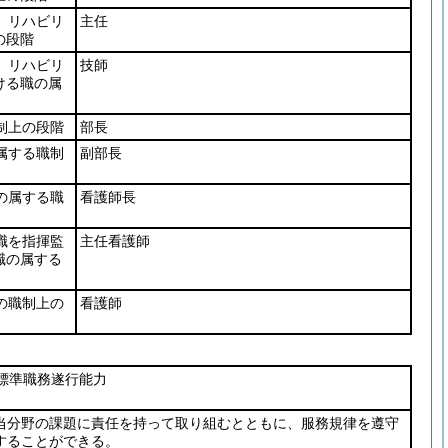
、リハビリ
主任
の段階
、リハビリ
技師
ける職の属
制上の段階
部長
属する職制
副部長
の属する職
看護師長
職を指揮監
主任看護師
職の属する
の職制上の
看護師
標準職務遂行能力
当分野の課題に責任を持って取り組むとともに、服務規律を遵守
することができる。