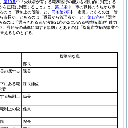
、
第10条
中「受験者が有する職務遂行の能力を相対的に判定する
かを正確に判定すること」と、
第12条
中「市の職員のうちから市
るのは「職制上の段階」と、
同条第2項
中「市長」とあるのは「管
ら市長が」とあるのは「職員から管理者が」と、
第17条
中「選考
るのは「選考される者が法第21条の2に定める標準職務遂行能力
格、昇給等の基準に関する規則」とあるのは「塩竈市立病院事業企
替えるものとする。
標準的な職
部長
の長の属する
課長
属下にある職
課長補佐
段階
属する職制上
係長
る職制上の段
係員
段階
院長