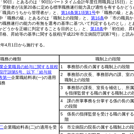
「90日」とあるのは「90日
(パートタイム会計年度任用職員は15日)
」と
「受験者が法第20条に定める標準職務遂行能力及び適性を有するかどう
「職員のうちから管理者が」と、
第14条第1項第1号
中「職務の級」とあ
中「職務の級」とあるのは「職制上の段階」と、
第16条
中「市の職員か
の職務遂行の能力の有無を選考の基準に基づいて判定するものとし」とあ
かどうかを正確に判定することを目的とし」と、
第18条
中「初任給、昇
昇格、昇給等の基準に関する規程
(平成22年市立病院庁訓第7号)
」と読み
2年4月1日から施行する。
職務の種類
職制上の段階
業企業職員の給与に関する規程
1 事務部の長の属する職制上の段階
病院庁訓第5号。以下「給与規
2 事務部の次長、事務部内の課、室
表第一
企業職給料表
(一)
の適用
職制上の段階
職務
3 事務部の課長、室長を補佐し、所
を指揮監督する職の属する職制上の
4 課の所掌事務を分掌する係の長の
の段階
5 係長の指揮監督を受ける職の属す
階
二
企業職給料表
(二)
の適用を受
6 市立病院の院長の属する職制上の