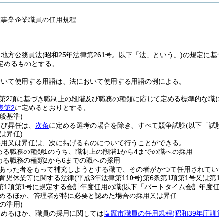
院事業企業職員の任用規程
、地方公務員法
(昭和25年法律第261号。以下「法」という。)
の規定に基
定めるものとする。
おいて使用する用語は、法において使用する用語の例による。
2第2項に基づき職制上の段階及び職務の種類に応じて定める標準的な職
表第2
に定めるとおりとする。
般基準)
及び昇任は、
次条
に定める選考の場合を除き、すべて競争試験
(以下「試
は昇任)
採用又は昇任は、次に掲げるものについて行うことができる。
める職務の種類1のうち、職制上の段階1から4までの職への採用
める職務の種類2から6までの職への採用
あった者をもって補充しようとする職で、その者がかつて任用されてい
育児休業等に関する法律
(平成3年法律第110号)
第6条第1項第1号又は
2第1項第1号に規定する会計年度任用の職
(以下「パートタイム会計年度任
めるほか、管理者が特に必要と認めた場合の採用又は昇任
の準用)
定めるほか、職員の採用に関しては
塩竈市職員の任用規程
(昭和39年庁訓