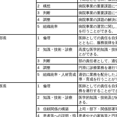
2 構想
病院事業の重要課題に
3 判断
病院事業の重要課題に
4 調整
病院事業の課題の解決
5 組織統率
病院事業の運営に関し
を行うことができる。
部長
1 倫理
医師としての責任を自
とともに、服務規律を
2 知識・技術・診療
高度な医学的知識・技
とができる。
3 判断
部の責任者として、適
4 調整
円滑に診療業務を遂行
5 組織統率・人材育成
適切に業務を配分した
導・育成を行うことが
医長
1 倫理
医師としての責任を自
務を遂行することがで
2 知識・技術・診療
医学的知識・技術及び
きる。
3 信頼関係の構築
上司・部下・関係部署
4 患者等への説明・指
患者やその家族等と円