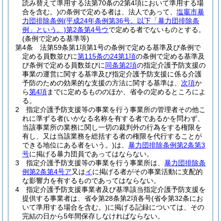
読み替えて準用する法第70条の2第4項において準用する場
合を含む。)
の条例で定める者は、法人であって、
塩竈市暴
力団排除条例
(平成24年条例第36号。以下「暴力団排除条
例」という。)
第2条第4号ウ
で定める者でないものとする。
(条例で定める基準等)
第4条
法第59条第1項第1号の条例で定める基準及び条例で
定める員数並びに
第115条の24第1項
の条例で定める基準及
び条例で定める員数並びに
同条第2項
の指定介護予防支援の
事業の運営に関する基準及び指定介護予防支援に係る介護
予防のための効果的な支援の方法に関する基準は、
次項
か
ら
第4項
までに定めるもののほか、省令の定めるところによ
る。
2
指定介護予防支援等の事業を行う事業所の管理者その他こ
れに準ずる者
(いかなる名称を有する者であるかを問わず、
当該事業所の業務に関し一切の裁判外の行為をする権限を
有し、又は当該業務を総括する者の権限を代行することが
できる地位にある者をいう。)
は、
暴力団排除条例第2条第3
号
に掲げる暴力団員であってはならない。
3
指定介護予防支援等の事業を行う事業所は、
暴力団排除条
例第2条第4号ア
又は
イ
に掲げる者がその事業活動に支配的
な影響力を有するものであってはならない。
4
指定介護予防支援事業者及び基準該当指定介護予防支援を
提供する事業者は、省令第28条第2項各号
(省令第32条にお
いて準用する場合を含む。)
に掲げる記録については、その
完結の日から5年間保存しなければならない。