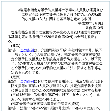
○塩竈市指定介護予防支援等の事業の人員及び運営並び
に指定介護予防支援等に係る介護予防のための効果
的な支援の方法に関する基準等を定める条例
平成30年3月8日
条例第10号
塩竈市指定介護予防支援等の事業の人員及び運営等に関す
る基準を定める条例(平成26年条例第40号)の全部を改正す
る。
(趣旨)
第1条
この条例
は、介護保険法
(平成9年法律第123号。以下
「法」という。)
の規定に基づき、指定介護予防支援等
(指
定介護予防支援及び基準該当介護予防支援をいう。以下同
じ。)
の事業の人員及び運営並びに指定介護予防支援等に係
る介護予防のための効果的な支援の方法に関する基準等を
定めるものとする。
(定義)
第2条
この条例
において使用する用語は、法及び指定介護予
防支援等の事業の人員及び運営並びに指定介護予防支援等
に係る介護予防のための効果的な支援の方法に関する基準
(平成18年厚生労働省令第37号。以下「省令」という。)
に
おいて使用する用語の例による。
(指定介護予防支援等の事業の申請者の資格)
第3条
法第115条の22第2項第1号
(法第115条の31において