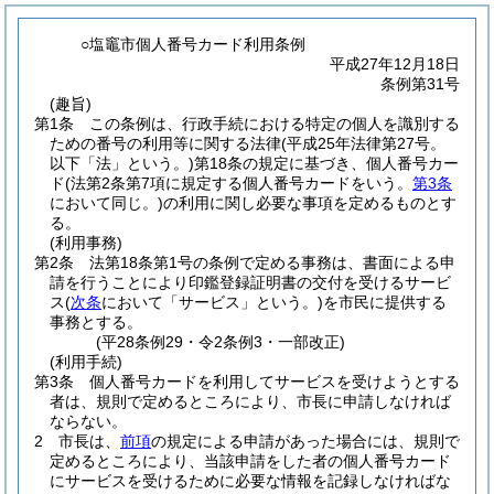
○塩竈市個人番号カード利用条例
平成27年12月18日
条例第31号
(趣旨)
第1条
この条例は、行政手続における特定の個人を識別する
ための番号の利用等に関する法律
(平成25年法律第27号。
以下「法」という。)
第18条の規定に基づき、個人番号カー
ド
(法第2条第7項に規定する個人番号カードをいう。
第3条
において同じ。)
の利用に関し必要な事項を定めるものとす
る。
(利用事務)
第2条
法第18条第1号の条例で定める事務は、書面による申
請を行うことにより印鑑登録証明書の交付を受けるサービ
ス
(
次条
において「サービス」という。)
を市民に提供する
事務とする。
(平28条例29・令2条例3・一部改正)
(利用手続)
第3条
個人番号カードを利用してサービスを受けようとする
者は、規則で定めるところにより、市長に申請しなければ
ならない。
2
市長は、
前項
の規定による申請があった場合には、規則で
定めるところにより、当該申請をした者の個人番号カード
にサービスを受けるために必要な情報を記録しなければな