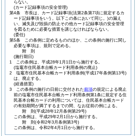
らない。
(カード記録事項の安全管理)
第4条
市長は、カード記録事項
(法第2条第7項に規定するカ
ード記録事項をいう。以下この条において同じ。)
の漏え
い、滅失及び毀損の防止その他カード記録事項の安全管理
を図るために必要な措置を講じなければならない。
(委任)
第5条
この条例に定めるもののほか、この条例の施行に関し
必要な事項は、規則で定める。
附
則
(施行期日)
1
この条例は、平成28年1月1日から施行する。
(塩竈市住民基本台帳カード利用条例の廃止)
2
塩竈市住民基本台帳カード利用条例
(平成17年条例第13号)
は、廃止する。
(経過措置)
3
この条例の施行の日前に交付された
前項
の規定による廃止
前の塩竈市住民基本台帳カード利用条例第1条に規定する住
民基本台帳カードの利用については、住民基本台帳カード
の有効期間が満了するまでの間、なお従前の例による。
附
則
(平成28年12月
条例第29号)
この条例は、平成29年2月1日から施行する。
附
則
(令和2年3月
条例第3号)
この条例は、令和2年4月1日から施行する。