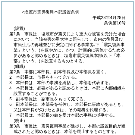
○塩竈市震災復興本部設置条例
平成23年4月28日
条例第16号
(設置)
第1条
市長は、塩竈市が震災により重大な被害を受けた場合
において、当該被害の重大性に照らして、市内の復興及び
市民生活の再建並びに安定に関する事業
(以下「震災復興事
業」という。)
を速やかに、かつ、計画的に実施するため必
要があると認めるときは、塩竈市震災復興本部
(以下「本
部」という。)
を設置するものとする。
(組織)
第2条
本部に本部長、副本部長及び本部員を置く。
2
本部長は、市長をもって充てる。
3
本部長は、本部の事務を総括し、本部を代表する。
4
本部長は、必要があると認めるときは、本部に内部組織を
設置することができる。
5
副本部長は、副市長をもって充てる。
6
副本部長は、本部長を補佐し、本部長に事故があるとき、
又は本部長が欠けたときは、その職務を代理する。
7
本部員は、本部長の命を受け本部の事務に従事する。
(廃止)
第3条
市長は、震災復興事業が進捗し、本部の設置目的が達
成されたと認めるときは、本部を廃止するものとする。