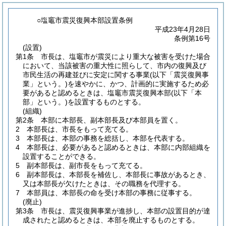
○塩竈市震災復興本部設置条例
平成23年4月28日
条例第16号
(設置)
第1条
市長は、塩竈市が震災により重大な被害を受けた場合
において、当該被害の重大性に照らして、市内の復興及び
市民生活の再建並びに安定に関する事業
(以下「震災復興事
業」という。)
を速やかに、かつ、計画的に実施するため必
要があると認めるときは、塩竈市震災復興本部
(以下「本
部」という。)
を設置するものとする。
(組織)
第2条
本部に本部長、副本部長及び本部員を置く。
2
本部長は、市長をもって充てる。
3
本部長は、本部の事務を総括し、本部を代表する。
4
本部長は、必要があると認めるときは、本部に内部組織を
設置することができる。
5
副本部長は、副市長をもって充てる。
6
副本部長は、本部長を補佐し、本部長に事故があるとき、
又は本部長が欠けたときは、その職務を代理する。
7
本部員は、本部長の命を受け本部の事務に従事する。
(廃止)
第3条
市長は、震災復興事業が進捗し、本部の設置目的が達
成されたと認めるときは、本部を廃止するものとする。