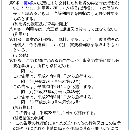
第9条
第4条
の規定により交付した利用券の再交付は行わな
い。
ただし、利用券が著しくき損又は汚損し、その価値を
失うと認めるときは、当該利用券を回収のうえ再交付する
ものとする。
(利用券の譲渡及び貸与の禁止)
第10条
利用券は、第三者に譲渡又は貸与してはならない。
(利用料)
第11条
事業の利用料は、無料とする。
ただし、飲食費その
他個人に係る経費については、実費相当額を徴収するもの
とする。
(その他)
第12条
この要綱に定めるもののほか、事業の実施に関し必
要な事項は、所長が別に定める。
附
則
この告示は、平成21年4月1日から施行する。
附
則
(平成23年4月
告示第50号)
この告示は、平成23年6月1日から施行する。
附
則
(平成27年4月
告示第46号)
この告示は、平成27年4月1日から施行する。
附
則
(平成28年3月
告示第46号)
(施行期日)
1
この告示は、平成28年4月1日から施行する。
(経過措置の原則)
2
この告示の施行前にされた処分その他の行為又はこの告示
の施行前にされた申請に係る不作為に係る不服申立てにつ