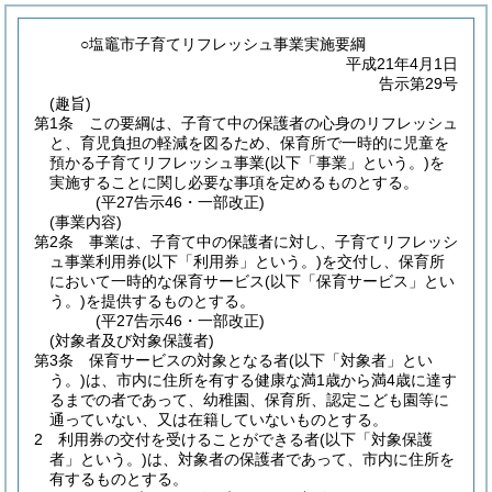
○塩竈市子育てリフレッシュ事業実施要綱
平成21年4月1日
告示第29号
(趣旨)
第1条
この要綱は、子育て中の保護者の心身のリフレッシュ
と、育児負担の軽減を図るため、保育所で一時的に児童を
預かる子育てリフレッシュ事業
(以下「事業」という。)
を
実施することに関し必要な事項を定めるものとする。
(平27告示46・一部改正)
(事業内容)
第2条
事業は、子育て中の保護者に対し、子育てリフレッシ
ュ事業利用券
(以下「利用券」という。)
を交付し、保育所
において一時的な保育サービス
(以下「保育サービス」とい
う。)
を提供するものとする。
(平27告示46・一部改正)
(対象者及び対象保護者)
第3条
保育サービスの対象となる者
(以下「対象者」とい
う。)
は、市内に住所を有する健康な満1歳から満4歳に達す
るまでの者であって、幼稚園、保育所、認定こども園等に
通っていない、又は在籍していないものとする。
2
利用券の交付を受けることができる者
(以下「対象保護
者」という。)
は、対象者の保護者であって、市内に住所を
有するものとする。