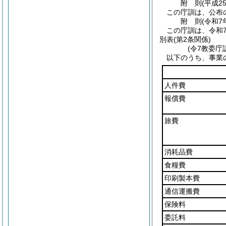
附
則
(平成2
この庁訓は、公布
附
則
(令和7
この庁訓は、令和
別表
(第2条関係)
(令7教委庁
以下のうち、事業
人件費
報償費
旅費
消耗品費
食糧費
印刷製本費
通信運搬費
保険料
委託料