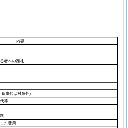
内容
る者への謝礼
、食事代は対象外)
代等
料
した費用