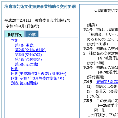
塩竈市芸術文化振興事業補助金交付要綱
○塩竈市芸術
平成20年2月1日 教育委員会庁訓第2号
(趣旨)
(令和7年4月1日施行)
第1条
市は、塩竈
「補助金」という。
条項目次
沿革
めるもののほか、
本則
(交付の対象)
第1条
(趣旨)
第2条
補助金の交
第2条
(交付の対象)
2
補助金の交付対
第3条
(交付の額)
(令7教委庁
第4条
(添付書類)
(交付の額)
第5条
(その他)
第3条
補助金の額
附則
(令7教委庁
附則
(平成25年3月教委庁訓第2号)
(添付書類)
附則
(令和7年3月教委庁訓第7号)
第4条
規則第5条第
別表
(第2条関係)
(1)
規約又は会則
(2)
会員又は会員
(その他)
第5条
この要綱に
(平25教委
附
則
この庁訓は、平成2