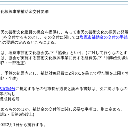
文化振興事業補助金交付要綱
市民の芸術文化鑑賞の機会を提供し、もって市民の芸術文化の振興と発
)
を交付するものとし、その交付に関しては
塩竈市補助金の交付の手続
この要綱の定めるところによる。
付は、塩釜市芸術文化協会
(以下「協会」という。)
に対して行うものとす
象は、協会が実施する芸術文化振興事業に要する経費
(以下「補助金対象
訓7・一部改正)
は、予算の範囲内とし、補助対象経費に2分の1を乗じて得た額を上限と
訓7・全改)
2項第4号
に規定するその他市長が必要と認める書類は、次に掲げるもの
等の写し
構成員名簿
定めるもののほか、補助金の交付等に関し必要な事項は、別に定める。
庁訓2・旧第6条繰上)
0年2月1日から施行する。