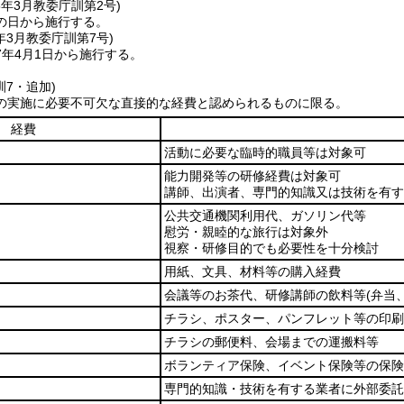
5年3月
教委庁訓第2号)
の日から施行する。
年3月
教委庁訓第7号)
7年4月1日から施行する。
訓7・追加)
の実施に必要不可欠な直接的な経費と認められるものに限る。
経費
活動に必要な臨時的職員等は対象可
能力開発等の研修経費は対象可
講師、出演者、専門的知識又は技術を有す
公共交通機関利用代、ガソリン代等
慰労・親睦的な旅行は対象外
視察・研修目的でも必要性を十分検討
用紙、文具、材料等の購入経費
会議等のお茶代、研修講師の飲料等
(弁当
チラシ、ポスター、パンフレット等の印刷
チラシの郵便料、会場までの運搬料等
ボランティア保険、イベント保険等の保険
専門的知識・技術を有する業者に外部委託