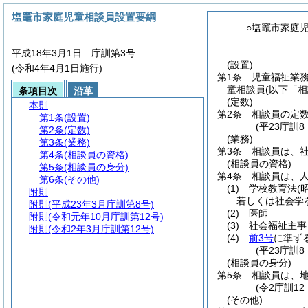
塩竈市家庭児童相談員設置要綱
○塩竈市家庭
平成18年3月1日 庁訓第3号
(設置)
(令和4年4月1日施行)
第1条
児童福祉業
童相談員
(以下「
条項目次
沿革
(定数)
本則
第2条
相談員の定数
第1条
(設置)
(平23庁訓
第2条
(定数)
(業務)
第3条
(業務)
第3条
相談員は、
第4条
(相談員の資格)
(相談員の資格)
第5条
(相談員の身分)
第4条
相談員は、
第6条
(その他)
(1)
学校教育法
(
附則
若しくは社会学
附則
(平成23年3月庁訓第8号)
(2)
医師
附則
(令和元年10月庁訓第12号)
(3)
社会福祉主事
附則
(令和2年3月庁訓第12号)
(4)
前3号
に準ず
(平23庁訓
(相談員の身分)
第5条
相談員は、
(令2庁訓12
(その他)