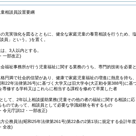
児童相談員設置要綱
務の充実強化を図るとともに、健全な家庭児童の養育相談を行うため、
相談員」という。)
を置く。
は、3人以内とする。
8・一部改正)
社会福祉事務所が行う児童福祉に関する業務のうち、専門的技術を必要
人格円満で社会的信望があり、健康で家庭児童福祉の増進に熱意を持ち
昭和22年法律第26号)
に基づく大学又は旧大学令
(大正勅令第388号)
に基
を専修する学科又はこれらに相当する課程を修めて卒業した者
として、2年以上相談援助業務
(児童その他の者の福祉に関する相談に応
るものであって、相談員として必要な学識経験を有するもの
8・令元庁訓12・一部改正)
地方公務員法
(昭和25年法律第261号)
第22条の2第1項に規定する会計年
・全改)