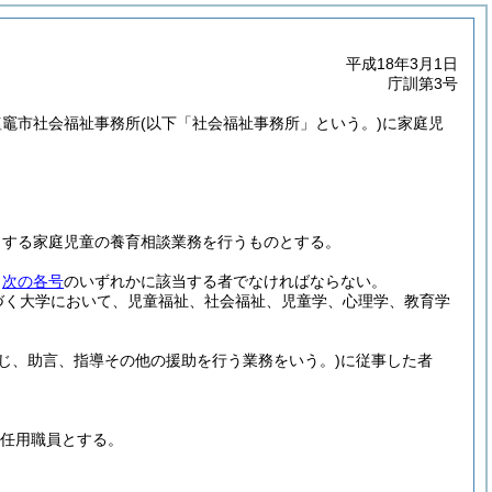
平成18年3月1日
庁訓第3号
塩竈市社会福祉事務所
(以下「社会福祉事務所」という。)
に家庭児
とする家庭児童の養育相談業務を行うものとする。
、
次の各号
のいずれかに該当する者でなければならない。
づく大学において、児童福祉、社会福祉、児童学、心理学、教育学
じ、助言、指導その他の援助を行う業務をいう。)
に従事した者
度任用職員とする。