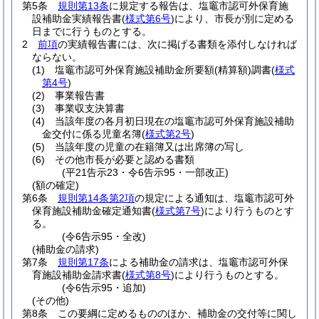
第5条
規則第13条
に規定する報告は、塩竈市認可外保育施
設補助金実績報告書
(
様式第6号
)
により、市長が別に定める
日までに行うものとする。
2
前項
の実績報告書には、次に掲げる書類を添付しなければ
ならない。
(1)
塩竈市認可外保育施設補助金所要額
(精算額)
調書
(
様式
第4号
)
(2)
事業報告書
(3)
事業収支決算書
(4)
当該年度の各月初日現在の塩竈市認可外保育施設補助
金交付に係る児童名簿
(
様式第2号
)
(5)
当該年度の児童の在籍簿又は出席簿の写し
(6)
その他市長が必要と認める書類
(平21告示23・令6告示95・一部改正)
(額の確定)
第6条
規則第14条第2項
の規定による通知は、塩竈市認可外
保育施設補助金確定通知書
(
様式第7号
)
により行うものとす
る。
(令6告示95・全改)
(補助金の請求)
第7条
規則第17条
による補助金の請求は、塩竈市認可外保
育施設補助金請求書
(
様式第8号
)
により行うものとする。
(令6告示95・追加)
(その他)
第8条
この要綱に定めるもののほか、補助金の交付等に関し