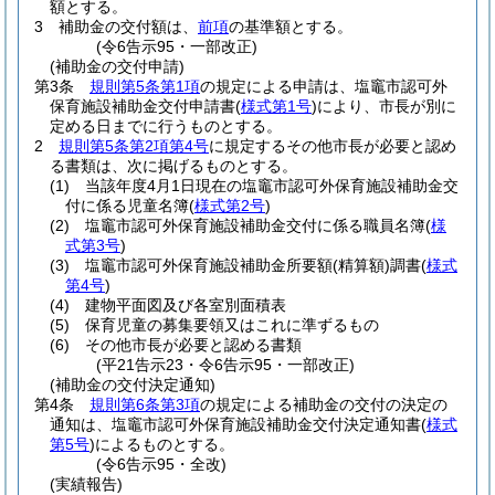
額とする。
3
補助金の交付額は、
前項
の基準額とする。
(令6告示95・一部改正)
(補助金の交付申請)
第3条
規則第5条第1項
の規定による申請は、塩竈市認可外
保育施設補助金交付申請書
(
様式第1号
)
により、市長が別に
定める日までに行うものとする。
2
規則第5条第2項第4号
に規定するその他市長が必要と認め
る書類は、次に掲げるものとする。
(1)
当該年度4月1日現在の塩竈市認可外保育施設補助金交
付に係る児童名簿
(
様式第2号
)
(2)
塩竈市認可外保育施設補助金交付に係る職員名簿
(
様
式第3号
)
(3)
塩竈市認可外保育施設補助金所要額
(精算額)
調書
(
様式
第4号
)
(4)
建物平面図及び各室別面積表
(5)
保育児童の募集要領又はこれに準ずるもの
(6)
その他市長が必要と認める書類
(平21告示23・令6告示95・一部改正)
(補助金の交付決定通知)
第4条
規則第6条第3項
の規定による補助金の交付の決定の
通知は、塩竈市認可外保育施設補助金交付決定通知書
(
様式
第5号
)
によるものとする。
(令6告示95・全改)
(実績報告)