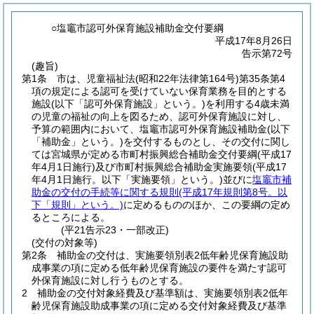
○塩竈市認可外保育施設補助金交付要綱
平成17年8月26日
告示第72号
(趣旨)
第1条
市は、児童福祉法
(昭和22年法律第164号)
第35条第4
項の規定による認可を受けていない保育業務を目的とする
施設
(以下「認可外保育施設」という。)
を利用する4歳未満
の児童の福祉の向上を図るため、認可外保育施設に対し、
予算の範囲内において、塩竈市認可外保育施設補助金
(以下
「補助金」という。)
を交付するものとし、その交付に関し
ては宮城県が定める市町村振興総合補助金交付要綱
(平成17
年4月1日施行)
及び市町村振興総合補助金実施要領
(平成17
年4月1日施行。以下「実施要領」という。)
並びに
塩竈市補
助金の交付の手続等に関する規則
(平成17年規則第8号。以
下「規則」という。)
に定めるもののほか、この要綱の定め
るところによる。
(平21告示23・一部改正)
(交付の対象等)
第2条
補助金の交付は、実施要領別表2低年齢児保育施設助
成事業の項に定める低年齢児保育施設の要件を満たす認可
外保育施設に対し行うものとする。
2
補助金の交付対象経費及び基準額は、実施要領別表2低年
齢児保育施設助成事業の項に定める交付対象経費及び基準