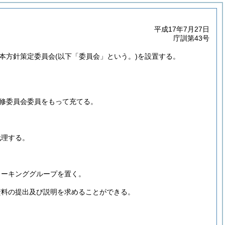
平成17年7月27日
庁訓第43号
本方針策定委員会
(以下「委員会」という。)
を設置する。
修委員会委員をもって充てる。
代理する。
ワーキンググループを置く。
資料の提出及び説明を求めることができる。