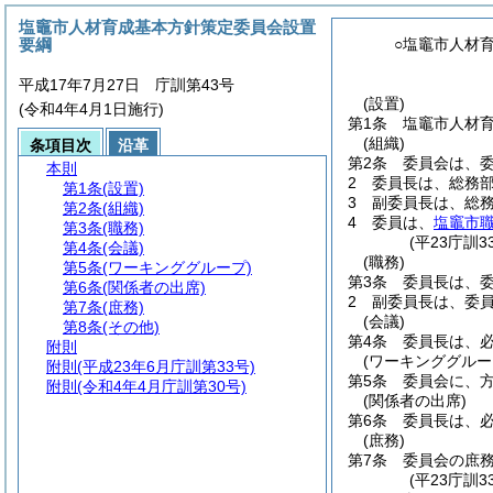
塩竈市人材育成基本方針策定委員会設置
要綱
○塩竈市人材
平成17年7月27日 庁訓第43号
(設置)
(令和4年4月1日施行)
第1条
塩竈市人材
(組織)
条項目次
沿革
第2条
委員会は、
本則
2
委員長は、総務
第1条
(設置)
3
副委員長は、総
第2条
(組織)
4
委員は、
塩竈市
第3条
(職務)
(平23庁訓
第4条
(会議)
(職務)
第5条
(ワーキンググループ)
第3条
委員長は、
第6条
(関係者の出席)
2
副委員長は、委
第7条
(庶務)
(会議)
第8条
(その他)
第4条
委員長は、
附則
(ワーキンググルー
附則
(平成23年6月庁訓第33号)
第5条
委員会に、
附則
(令和4年4月庁訓第30号)
(関係者の出席)
第6条
委員長は、
(庶務)
第7条
委員会の庶
(平23庁訓