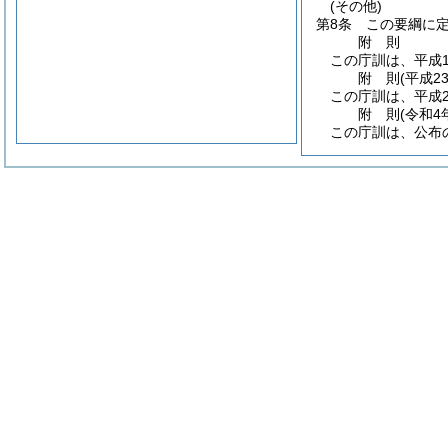
(その他)
第8条
この要綱に
附
則
この庁訓は、平成1
附
則
(平成2
この庁訓は、平成2
附
則
(令和4
この庁訓は、公布