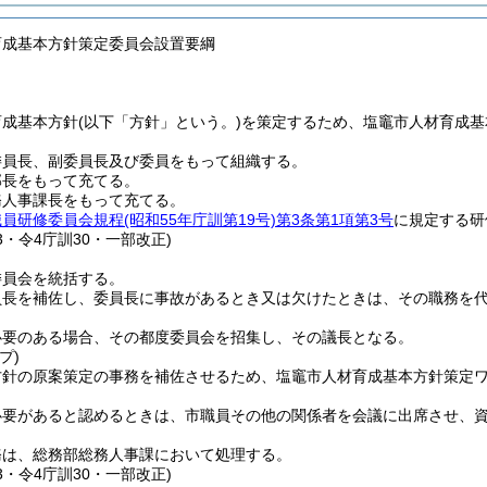
育成基本方針策定委員会設置要綱
育成基本方針
(以下「方針」という。)
を策定するため、塩竈市人材育成基
委員長、副委員長及び委員をもって組織する。
部長をもって充てる。
務人事課長をもって充てる。
職員研修委員会規程
(昭和55年庁訓第19号)
第3条第1項第3号
に規定する研
33・令4庁訓30・一部改正)
委員会を統括する。
員長を補佐し、委員長に事故があるとき又は欠けたときは、その職務を
必要のある場合、その都度委員会を招集し、その議長となる。
プ)
方針の原案策定の事務を補佐させるため、塩竈市人材育成基本方針策定
必要があると認めるときは、市職員その他の関係者を会議に出席させ、
務は、総務部総務人事課において処理する。
33・令4庁訓30・一部改正)