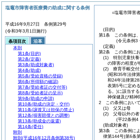
塩竈市障害者医療費の助成に関する条例
○塩竈市障害
平成16年9月27日 条例第29号
(目的)
(令和3年3月1日施行)
第1条
この条例は
(令元条例3
条項目次
沿革
(定義)
本則
第2条
この条例に
第1条
(目的)
(1)
特別児童扶養
第2条
(定義)
の障害の程度が
第3条
(助成対象者)
(2)
療育手帳交付
第4条
(助成)
(昭和35年法律第
第5条
(受給資格の登録)
和24年法律第28
第6条
(所得額の確認)
表第5号に定める
第7条
(受給者証の交付等)
る。)
に該当する
第8条
(受給者証の呈示)
神保健及び精神
第9条
(助成の申請)
2
この条例におい
第10条
(助成の決定・交付)
(1)
父又は母
第11条
(譲渡又は担保の禁止)
(2)
父母以外の者
第12条
(損害賠償との調整)
(平22条例
第13条
(助成金の返還)
(助成対象者)
第14条
(委任)
第3条
この条例に
附則
律第144号)
第6条
附則
(平成16年12月条例第38号)