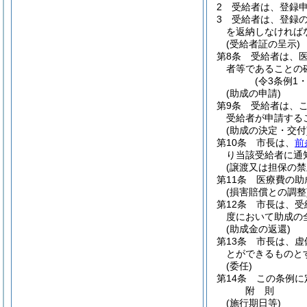
2
受給者は、登録
3
受給者は、登録
を返納しなければ
(受給者証の呈示)
第8条
受給者は、
者等であることの
(令3条例1
(助成の申請)
第9条
受給者は、
受給者が申請する
(助成の決定・交付
第10条
市長は、
前
り当該受給者に通
(譲渡又は担保の禁
第11条
医療費の助
(損害賠償との調整
第12条
市長は、受
度において助成の
(助成金の返還)
第13条
市長は、虚
とができるものと
(委任)
第14条
この条例に
附
則
(施行期日等)