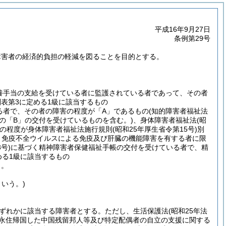
平成16年9月27日
条例第29号
障害者の経済的負担の軽減を図ることを目的とする。
養手当の支給を受けている者に監護されている者であって、その者
別表第3に定める1級に該当するもの
る者で、その者の障害の程度が「A」であるもの
(知的障害者福祉法
の「B」の交付を受けているものを含む。)
、身体障害者福祉法
(昭
害の程度が身体障害者福祉法施行規則
(昭和25年厚生省令第15号)
別
ト免疫不全ウイルスによる免疫及び肝臓の機能障害を有する者に限
号)
に基づく精神障害者保健福祉手帳の交付を受けている者で、精
める1級に該当するもの
う。
いう。)
ずれかに該当する障害者とする。
ただし、生活保護法
(昭和25年法
に永住帰国した中国残留邦人等及び特定配偶者の自立の支援に関する