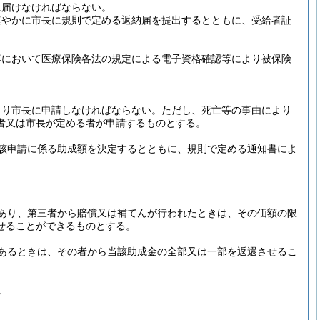
に届けなければならない。
速やかに市長に規則で定める返納届を提出するとともに、受給者証
等において医療保険各法の規定による電子資格確認等により被保険
より市長に申請しなければならない。
ただし、死亡等の事由により
者又は市長が定める者が申請するものとする。
該申請に係る助成額を決定するとともに、規則で定める通知書によ
あり、第三者から賠償又は補てんが行われたときは、その価額の限
せることができるものとする。
あるときは、その者から当該助成金の全部又は一部を返還させるこ
。