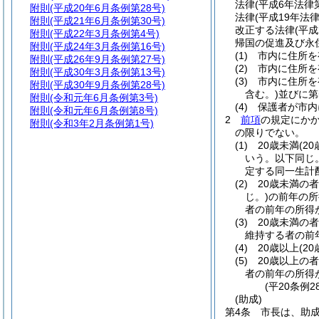
法律
(平成6年法律第
附則
(平成20年6月条例第28号)
法律
(平成19年法律
附則
(平成21年6月条例第30号)
改正する法律
(平成
附則
(平成22年3月条例第4号)
帰国の促進及び永
附則
(平成24年3月条例第16号)
(1)
市内に住所を
附則
(平成26年9月条例第27号)
(2)
市内に住所を
附則
(平成30年3月条例第13号)
(3)
市内に住所を
附則
(平成30年9月条例第28号)
含む。)
並びに第
附則
(令和元年6月条例第3号)
(4)
保護者が市内
附則
(令和元年6月条例第8号)
2
前項
の規定にか
附則
(令和3年2月条例第1号)
の限りでない。
(1)
20歳未満
(2
いう。以下同じ。
定する同一生計
(2)
20歳未満の
じ。)
の前年の所
者の前年の所得
(3)
20歳未満の
維持する者の前
(4)
20歳以上
(2
(5)
20歳以上の
者の前年の所得
(平20条例
(助成)
第4条
市長は、助