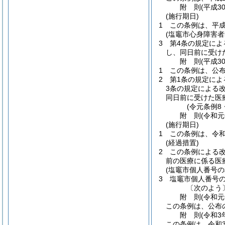
附
則
(平成3
(施行期日)
1
この条例は、平成
(塩竈市心身障害
3
第4条の規定によ
し、同日前に受け
附
則
(平成3
1
この条例は、公
2
第1条の規定に
3条の規定による
同日前に受けた医
(令元条例8
附
則
(令和元
(施行期日)
1
この条例は、令和
(経過措置)
2
この条例による改
前の医療に係る医
(塩竈市個人番号
3
塩竈市個人番号
〔次のよう
附
則
(令和元
この条例は、公布
附
則
(令和3
この条例は、令和