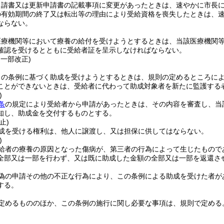
申請書又は更新申請書の記載事項に変更があったときは、速やかに市長
の有効期間の終了又は転出等の理由により受給資格を喪失したときは、
ならない。
医療機関等において療養の給付を受けようとするときは、当該医療機関
確認を受けるとともに受給者証を呈示しなければならない。
・一部改正)
この条例に基づく助成を受けようとするときは、規則の定めるところに
ことができないときは、受給者に代わって助成対象者を新たに監護する
)
条
の規定により受給者から申請があったときは、その内容を審査し、当
知し、助成金を交付するものとする。
止)
成を受ける権利は、他人に譲渡し、又は担保に供してはならない。
)
給者の療養の原因となった傷病が、第三者の行為によって生じたもので
全部又は一部を行わず、又は既に助成した金額の全部又は一部を返還さ
偽の申請その他の不正な行為により、この条例による助成を受けた者が
する。
定めるもののほか、この条例の施行に関し必要な事項は、規則で定める