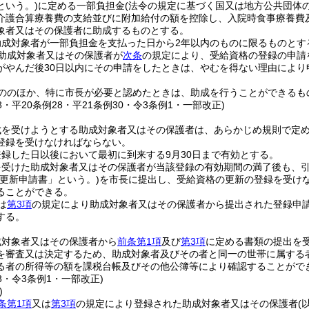
という。)
に定める一部負担金
(法令の規定に基づく国又は地方公共団体
介護合算療養費の支給並びに附加給付の額を控除し、入院時食事療養費
象者又はその保護者に助成するものとする。
助成対象者が一部負担金を支払った日から2年以内のものに限るものとす
助成対象者又はその保護者が
次条
の規定により、受給資格の登録の申請
がやんだ後30日以内にその申請をしたときは、やむを得ない理由により
ののほか、特に市長が必要と認めたときは、助成を行うことができるも
38・平20条例28・平21条例30・令3条例1・一部改正)
成を受けようとする助成対象者又はその保護者は、あらかじめ規則で定
登録を受けなければならない。
録した日以後において最初に到来する9月30日まで有効とする。
を受けた助成対象者又はその保護者が当該登録の有効期間の満了後も、
「更新申請書」という。)
を市長に提出し、受給資格の更新の登録を受け
ることができる。
は
第3項
の規定により助成対象者又はその保護者から提出された登録申
する。
成対象者又はその保護者から
前条第1項
及び
第3項
に定める書類の提出を
を審査又は決定するため、助成対象者及びその者と同一の世帯に属する
る者の所得等の額を課税台帳及びその他公簿等により確認することがで
28・令3条例1・一部改正)
)
条第1項
又は
第3項
の規定により登録された助成対象者又はその保護者
(