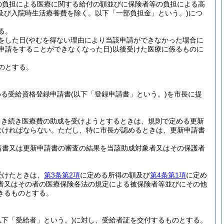
の負担による医療に関する給付の額並びに保険者等の負担による高
及び入院時生活療養費を除く。以下「一部負担金」という。)
につ
る。
をした日
(やむを得ない理由により当該申請ができなかった場合に
申請をすることができなくなった日)
以後受けた医療に係るものに
のとする。
める受給資格登録申請書
(以下「登録申請書」という。)
を市長に提
引き続き医療費の助成を受けようとするときは、規則で定める更新
なければならない。
ただし、特に市長が認めるときは、更新申請書
請書又は更新申請書の審査の結果を当該助成対象者又はその保護者
受けたときは、
第3条第2項
に定める所得の額及び
第4条第1項
に定め
者又はその者の医療保険各法の規定による被保険者等並びにその他
きるものとする。
以下「受給者」という。)
に対し、受給者証を交付するものとする。