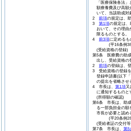
「医療保険各法」
額療養費及び高額
いて、当該助成対
2
前項
の規定は、
3
第1項
の規定は、
おいて、その理由
限るものとする。
4
前3項
に定めるも
(平16条例
(受給資格の登録)
第5条
医療費の助
出し、受給資格の
2
前項
の登録は、登
3
受給資格の登録
登録申請書
(以下
の提出を省略させ
4
市長は、
第1項
又
に通知するものと
(所得額の確認)
第6条
市長は、助
る一部負担金の額
市長が必要と認め
(平20条例
(受給者証の交付等
第7条
市長は、
第5