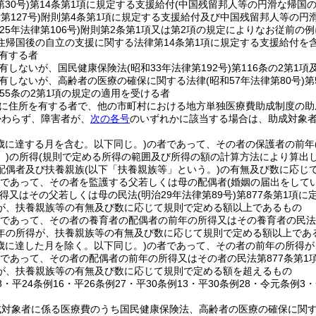
30号)
第14条第1項に規定する支援給付
(中国残留邦人等の円滑な帰国
第127号)
附則第4条第1項に規定する支援給付及び中国残留邦人等の円
25年法律第106号)
附則第2条第1項又は第2項の規定によりなお従前の
住帰国後の自立の支援に関する法律第14条第1項に規定する支援給付を含
有する者
有しないが、国民健康保険法
(昭和33年法律第192号)
第116条の2第1
有しないが、高齢者の医療の確保に関する法律
(昭和57年法律第80号)
第
55条の2第1項の規定の適用を受ける者
に住所を有する者で、他の市町村における地方単独医療費助成制度の助
かわらず、障害者が、
次の各号
のいずれかに該当する場合は、助成対象
0歳に達する月を含む。以下同じ。)
の者であって、その者の保護者の前年
)
の所得
(規則で定める所得の範囲及び所得の額の計算方法により算出
配偶者及び扶養親族
(以下「扶養親族等」という。)
の有無及び数に応じ
者であって、その者を監護する父若しくは母の配偶者
(婚姻の届出をして
得又はその父若しくは母の民法
(明治29年法律第89号)
第877条第1項
が、扶養親族等の有無及び数に応じて規則で定める額以上であるもの
者であって、その者の養育者の配偶者の前年の所得又はその養育者の民法
年の所得が、扶養親族等の有無及び数に応じて規則で定める額以上であ
0歳に達した月を除く。以下同じ。)
の者であって、その者の前年の所得が
者であって、その者の配偶者の前年の所得又はその者の民法第877条第
が、扶養親族等の有無及び数に応じて規則で定める額を超えるもの
28・平24条例16・平26条例27・平30条例13・平30条例28・令元条例3
成対象者に係る医療費のうち国民健康保険法、高齢者の医療の確保に関