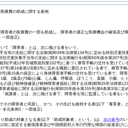
者医療費の助成に関する条例
、障害者の医療費の一部を助成し、障害者の適正な医療機会の確保及び
・一部改正)
おいて「障害者」とは、次に掲げる者をいう。
手当等の支給に関する法律
(昭和39年法律第134号)
に定める特別児童扶
特別児童扶養手当等の支給に関する法律施行令
(昭和50年政令第207号)
規則
(平成12年宮城県規則第102号)
に基づく療育手帳の交付を受けてい
37号)
第16条第1項第3号に定める職親に委託されている者で、療育手帳
3号)
第15条の規定により身体障害者手帳の交付を受けている者で、障
1級、2級及び3級
(心臓、じん臓、呼吸器、ぼうこう、直腸、小腸、ヒ
もの及び精神保健及び精神障害者福祉に関する法律
(昭和25年法律第123
障害者福祉に関する法律施行令
(昭和25年政令第155号)
第6条第3項に定
て「保護者」とは、次に掲げる者で、障害者を現に監護している者をい
でその障害者と同居し、かつ、その生計を維持する者
(以下「養育者」と
4・令元条例3・一部改正)
より助成の対象となる者
(以下「助成対象者」という。)
は、
次の各号
のい
第1項に規定する被保護者及び中国残留邦人等の円滑な帰国の促進並び