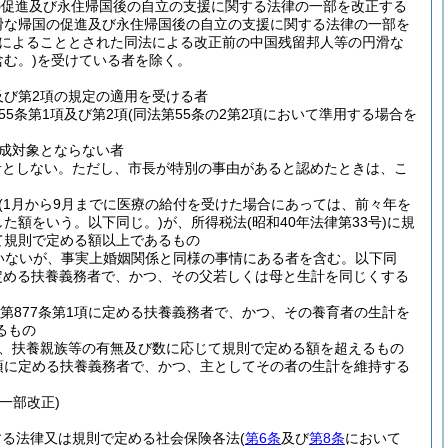
の促進及び永住帰国後の自立の支援に関する法律の一部を改正する
滑な帰国の促進及び永住帰国後の自立の支援に関する法律の一部を
例によることとされた同法による改正前の中国残留邦人等の円滑な
む。)
を受けている者を除く。
項及び第2項の規定の適用を受ける者
55条第1項及び第2項
(同法第55条の2第2項において準用する場合を
成対象とならない者
者としない。
ただし、市長が特別の事由があると認めたときは、こ
(1月から9月までに医療の給付を受けた場合にあっては、前々年を
した額をいう。以下同じ。)
が、所得税法
(昭和40年法律第33号)
に規
て規則で定める額以上であるもの
いないが、事実上婚姻関係と同様の事情にある者を含む。以下同
に定める扶養義務者で、かつ、その父若しくは母と生計を同じくする
第877条第1項に定める扶養義務者で、かつ、その養育者の生計を
るもの
、扶養親族等の有無及び数に応じて規則で定める額を超えるもの
1項に定める扶養義務者で、かつ、主としてその者の生計を維持する
・一部改正)
する法律又は規則で定める社会保険各法
(
第6条
及び
第8条
において