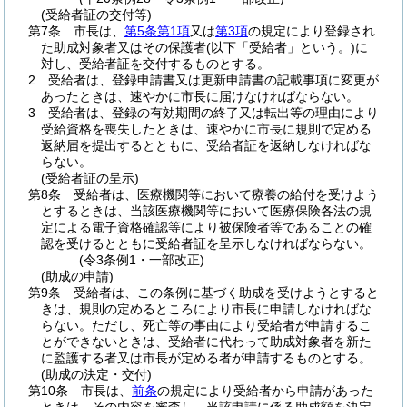
(受給者証の交付等)
第7条
市長は、
第5条第1項
又は
第3項
の規定により登録され
た助成対象者又はその保護者
(以下「受給者」という。)
に
対し、受給者証を交付するものとする。
2
受給者は、登録申請書又は更新申請書の記載事項に変更が
あったときは、速やかに市長に届けなければならない。
3
受給者は、登録の有効期間の終了又は転出等の理由により
受給資格を喪失したときは、速やかに市長に規則で定める
返納届を提出するとともに、受給者証を返納しなければな
らない。
(受給者証の呈示)
第8条
受給者は、医療機関等において療養の給付を受けよう
とするときは、当該医療機関等において医療保険各法の規
定による電子資格確認等により被保険者等であることの確
認を受けるとともに受給者証を呈示しなければならない。
(令3条例1・一部改正)
(助成の申請)
第9条
受給者は、この条例に基づく助成を受けようとすると
きは、規則の定めるところにより市長に申請しなければな
らない。
ただし、死亡等の事由により受給者が申請するこ
とができないときは、受給者に代わって助成対象者を新た
に監護する者又は市長が定める者が申請するものとする。
(助成の決定・交付)
第10条
市長は、
前条
の規定により受給者から申請があった