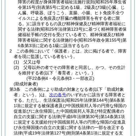
障害の程度が身体障害者福祉法施行規則
(昭和25年厚生省
令第15号)
別表第5号に定める1級、2級及び3級
(心臓、じ
ん臓、呼吸器、ぼうこう、直腸、小腸、ヒト免疫不全ウ
イルスによる免疫及び肝臓の機能障害を有する者に限
る。)
に該当するもの及び精神保健及び精神障害者福祉に
関する法律
(昭和25年法律第123号)
に基づく精神障害者保
健福祉手帳の交付を受けている者で、精神保健及び精神
障害者福祉に関する法律施行令
(昭和25年政令第155号)
第
6条第3項に定める1級に該当するもの
2
この条例において「保護者」とは、次に掲げる者で、障害
者を現に監護している者をいう。
(1)
父又は母
(2)
父母以外の者でその障害者と同居し、かつ、その生計
を維持する者
(以下「養育者」という。)
(平22条例4・令元条例3・一部改正)
(助成対象者)
第3条
この条例により助成の対象となる者
(以下「助成対象
者」という。)
は、
次の各号
のいずれかに該当する障害者と
する。
ただし、生活保護法
(昭和25年法律第144号)
第6条第
1項に規定する被保護者及び中国残留邦人等の円滑な帰国の
促進並びに永住帰国した中国残留邦人等及び特定配偶者の
自立の支援に関する法律
(平成6年法律第30号)
第14条第1項
に規定する支援給付
(中国残留邦人等の円滑な帰国の促進及
び永住帰国後の自立の支援に関する法律の一部を改正する
法律
(平成19年法律第127号)
附則第4条第1項に規定する支