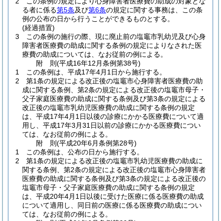
2
この条例の規定により心身障害者医療費の助成の対象とな
る者に係る
第5条
及び
第6条
の規定に関する事務は、この条
例の公布の日から行うことができるものとする。
(経過措置)
3
この条例の施行の際、現に廃止前の塩竈市乳幼児及び心身
障害者医療費の助成に関する条例の規定によりなされた医
療費の助成については、なお従前の例による。
附
則
(平成16年12月
条例第38号)
1
この条例は、平成17年4月1日から施行する。
2
第1条の規定による改正後の塩竈市心身障害者医療費の助
成に関する条例、第2条の規定による改正後の塩竈市母子・
父子家庭医療費の助成に関する条例及び第3条の規定による
改正後の塩竈市乳幼児医療費の助成に関する条例の規定
は、平成17年4月1日以後の診療にかかる医療費について適
用し、平成17年3月31日以前の診療にかかる医療費につい
ては、なお従前の例による。
附
則
(平成20年6月
条例第28号)
1
この条例は、公布の日から施行する。
2
第1条の規定による改正後の塩竈市乳幼児医療費の助成に
関する条例、第2条の規定による改正後の塩竈市心身障害者
医療費の助成に関する条例及び第3条の規定による改正後の
塩竈市母子・父子家庭医療費の助成に関する条例の規定
は、平成20年4月1日以後に受けた医療に係る医療費の助成
について適用し、同日前の医療に係る医療費の助成につい
ては、なお従前の例による。