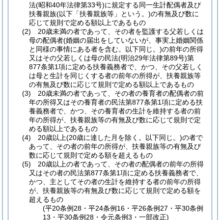
法
(昭和40年法律第33号)
に規定する同一生計配偶者及び
扶養親族
(以下「扶養親族等」という。)
の有無及び数に
応じて規則で定める額以上であるもの
(2)
20歳未満の者であって、その者を監護する父若しくは
母の配偶者
(婚姻の届出をしていないが、事実上婚姻関係
と同様の事情にある者を含む。以下同じ。)
の前年の所得
又はその父若しくは母の民法
(明治29年法律第89号)
第
877条第1項に定める扶養義務者で、かつ、その父若しく
は母と生計を同じくする者の前年の所得が、扶養親族等
の有無及び数に応じて規則で定める額以上であるもの
(3)
20歳未満の者であって、その者の養育者の配偶者の前
年の所得又はその養育者の民法第877条第1項に定める扶
養義務者で、かつ、その養育者の生計を維持する者の前
年の所得が、扶養親族等の有無及び数に応じて規則で定
める額以上であるもの
(4)
20歳以上
(20歳に達した月を除く。以下同じ。)
の者で
あって、その者の前年の所得が、扶養親族等の有無及び
数に応じて規則で定める額を超えるもの
(5)
20歳以上の者であって、その者の配偶者の前年の所得
又はその者の民法第877条第1項に定める扶養義務者で、
かつ、主としてその者の生計を維持する者の前年の所得
が、扶養親族等の有無及び数に応じて規則で定める額を
超えるもの
(平20条例28・平24条例16・平26条例27・平30条例
13・平30条例28・令元条例3・一部改正)