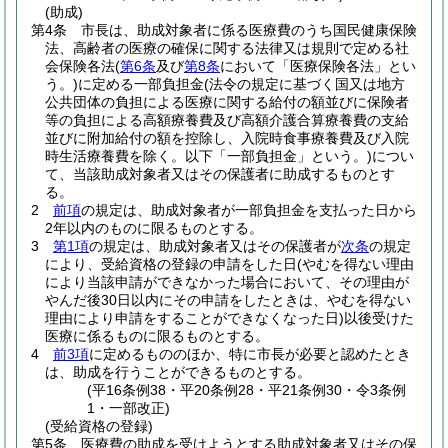
(助成)
第4条
市長は、助成対象者に係る医療費のうち国民健康保険
法、高齢者の医療の確保に関する法律又は規則で定める社
会保険各法
(
第6条
及び
第8条
において「医療保険各法」とい
う。)
に定める一部負担金
(法令の規定に基づく国又は地方
公共団体の負担による医療に関する給付の額並びに保険者
等の負担による高額療養費及び高額介護合算療養費の支給
並びに附加給付の額を控除し、入院時食事療養費及び入院
時生活療養費を除く。以下「一部負担金」という。)
につい
て、当該助成対象者又はその保護者に助成するものとす
る。
2
前項
の規定は、助成対象者が一部負担金を支払った日から
2年以内のものに限るものとする。
3
第1項
の規定は、助成対象者又はその保護者が
次条
の規定
により、受給資格の登録の申請をした日
(やむを得ない理由
により当該申請ができなかった場合において、その理由が
やんだ後30日以内にその申請をしたときは、やむを得ない
理由により申請をすることができなくなった日)
以後受けた
医療に係るものに限るものとする。
4
前3項
に定めるもののほか、特に市長が必要と認めたとき
は、助成を行うことができるものとする。
(平16条例38・平20条例28・平21条例30・令3条例
1・一部改正)
(受給資格の登録)
第5条
医療費の助成を受けようとする助成対象者又はその保