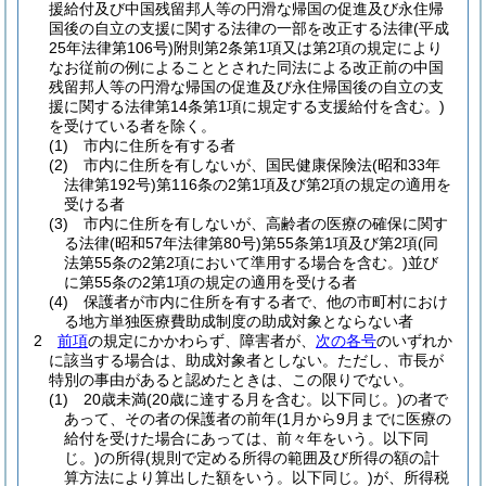
援給付及び中国残留邦人等の円滑な帰国の促進及び永住帰
国後の自立の支援に関する法律の一部を改正する法律
(平成
25年法律第106号)
附則第2条第1項又は第2項の規定により
なお従前の例によることとされた同法による改正前の中国
残留邦人等の円滑な帰国の促進及び永住帰国後の自立の支
援に関する法律第14条第1項に規定する支援給付を含む。)
を受けている者を除く。
(1)
市内に住所を有する者
(2)
市内に住所を有しないが、国民健康保険法
(昭和33年
法律第192号)
第116条の2第1項及び第2項の規定の適用を
受ける者
(3)
市内に住所を有しないが、高齢者の医療の確保に関す
る法律
(昭和57年法律第80号)
第55条第1項及び第2項
(同
法第55条の2第2項において準用する場合を含む。)
並び
に第55条の2第1項の規定の適用を受ける者
(4)
保護者が市内に住所を有する者で、他の市町村におけ
る地方単独医療費助成制度の助成対象とならない者
2
前項
の規定にかかわらず、障害者が、
次の各号
のいずれか
に該当する場合は、助成対象者としない。
ただし、市長が
特別の事由があると認めたときは、この限りでない。
(1)
20歳未満
(20歳に達する月を含む。以下同じ。)
の者で
あって、その者の保護者の前年
(1月から9月までに医療の
給付を受けた場合にあっては、前々年をいう。以下同
じ。)
の所得
(規則で定める所得の範囲及び所得の額の計
算方法により算出した額をいう。以下同じ。)
が、所得税