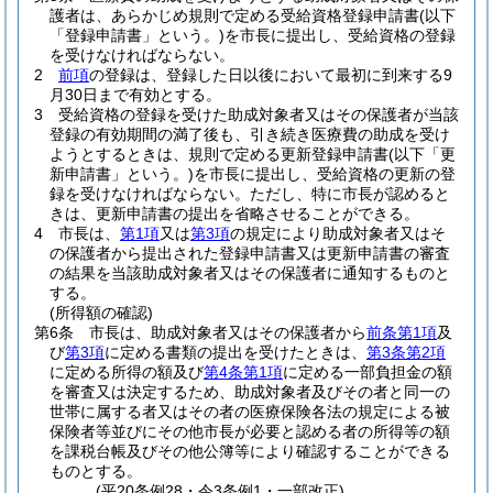
護者は、あらかじめ規則で定める受給資格登録申請書
(以下
「登録申請書」という。)
を市長に提出し、受給資格の登録
を受けなければならない。
2
前項
の登録は、登録した日以後において最初に到来する9
月30日まで有効とする。
3
受給資格の登録を受けた助成対象者又はその保護者が当該
登録の有効期間の満了後も、引き続き医療費の助成を受け
ようとするときは、規則で定める更新登録申請書
(以下「更
新申請書」という。)
を市長に提出し、受給資格の更新の登
録を受けなければならない。
ただし、特に市長が認めると
きは、更新申請書の提出を省略させることができる。
4
市長は、
第1項
又は
第3項
の規定により助成対象者又はそ
の保護者から提出された登録申請書又は更新申請書の審査
の結果を当該助成対象者又はその保護者に通知するものと
する。
(所得額の確認)
第6条
市長は、助成対象者又はその保護者から
前条第1項
及
び
第3項
に定める書類の提出を受けたときは、
第3条第2項
に定める所得の額及び
第4条第1項
に定める一部負担金の額
を審査又は決定するため、助成対象者及びその者と同一の
世帯に属する者又はその者の医療保険各法の規定による被
保険者等並びにその他市長が必要と認める者の所得等の額
を課税台帳及びその他公簿等により確認することができる
ものとする。
(平20条例28・令3条例1・一部改正)