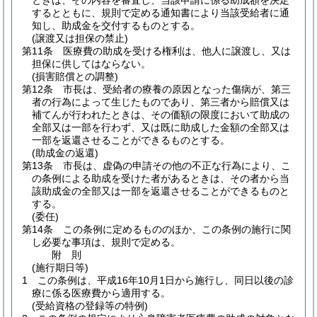
ときは、その内容を審査し、当該申請に係る助成額を決定
するとともに、規則で定める通知書により当該受給者に通
知し、助成金を交付するものとする。
(譲渡又は担保の禁止)
第11条
医療費の助成を受ける権利は、他人に譲渡し、又は
担保に供してはならない。
(損害賠償との調整)
第12条
市長は、受給者の療養の原因となった傷病が、第三
者の行為によって生じたものであり、第三者から賠償又は
補てんが行われたときは、その価額の限度において助成の
全部又は一部を行わず、又は既に助成した金額の全部又は
一部を返還させることができるものとする。
(助成金の返還)
第13条
市長は、虚偽の申請その他の不正な行為により、こ
の条例による助成を受けた者があるときは、その者から当
該助成金の全部又は一部を返還させることができるものと
する。
(委任)
第14条
この条例に定めるもののほか、この条例の施行に関
し必要な事項は、規則で定める。
附
則
(施行期日等)
1
この条例は、平成16年10月1日から施行し、同日以後の診
療に係る医療費から適用する。
(受給資格の登録等の特例)