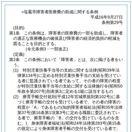
○塩竈市障害者医療費の助成に関する条例
平成16年9月27日
条例第29号
(目的)
第1条
この条例は、障害者の医療費の一部を助成し、障害者
の適正な医療機会の確保及び障害者の経済的負担の軽減を
図ることを目的とする。
(令元条例3・一部改正)
(定義)
第2条
この条例において「障害者」とは、次に掲げる者をい
う。
(1)
特別児童扶養手当等の支給に関する法律
(昭和39年法
律第134号)
に定める特別児童扶養手当の支給を受けてい
る者に監護されている者であって、その者の障害の程度
が特別児童扶養手当等の支給に関する法律施行令
(昭和50
年政令第207号)
別表第3に定める1級に該当するもの
(2)
療育手帳交付規則
(平成12年宮城県規則第102号)
に基
づく療育手帳の交付を受けている者で、その者の障害の
程度が「A」であるもの
(知的障害者福祉法
(昭和35年法律
第37号)
第16条第1項第3号に定める職親に委託されてい
る者で、療育手帳の「B」の交付を受けているものを含
む。)
、身体障害者福祉法
(昭和24年法律第283号)
第15条
の規定により身体障害者手帳の交付を受けている者で、