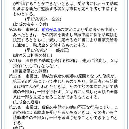
が申請することができないときは、受給者に代わって助成
対象者を新たに監護する者又は市長が定める者が申請する
ものとする。
(平17条例24・全改)
(助成の決定・交付)
第10条
市長は、
前条第2項
の規定により受給者から申請が
あったときは、その内容を審査し当該申請に係る助成額を
決定するとともに、規則に定める通知書により当該受給者
に通知し、助成金を交付するものとする。
(平17条例24・一部改正)
(譲渡又は担保の禁止)
第11条
医療費の助成を受ける権利は、他人に譲渡し、又は
担保に供してはならない。
(損害賠償との調整)
第12条
市長は、助成対象者の療養の原因となった傷病が、
第三者の行為によって生じたものであり、第三者から賠償
又は補てんが行われたときは、その価額の限度において助
成の全部又は一部を行わず、又は既に助成した金額の全部
又は一部を返還させることができるものとする。
(助成金の返還)
第13条
市長は、虚偽の申請その他の不正な行為により、こ
の条例による助成を受けた者があるときは、その者から当
該助成金の全部又は一部を返還させることができるものと
する。
(委任)