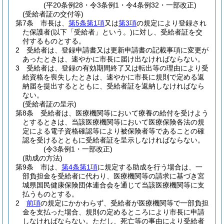
(平20条例28・令3条例1・令4条例32・一部改正)
(受給者証の交付等)
第7条
市長は、
第5条第1項
又は
第3項
の規定により登録され
た保護者
(以下「受給者」という。)
に対し、受給者証を交
付するものとする。
2
受給者は、登録申請書又は更新申請書の記載事項に変更が
あったときは、速やかに市長に届け出なければならない。
3
受給者は、登録の有効期間終了又は転出等の理由により受
給資格を喪失したときは、速やかに市長に規則で定める返
納届を提出するとともに、受給者証を返納しなければなら
ない。
(受給者証の呈示)
第8条
受給者は、医療機関等において療養の給付を受けよう
とするときは、当該医療機関等において医療保険各法の規
定による電子資格確認等により被保険者等であることの確
認を受けるとともに受給者証を呈示しなければならない。
(令3条例1・一部改正)
(助成の方法)
第9条
市は、
第4条第1項
に規定する助成を行う場合は、一
部負担金を受給者に代わり、医療機関等の請求に基づき宮
城県国民健康保険団体連合会を通じて当該医療機関等に支
払うものとする。
2
前項
の規定にかかわらず、受給者が医療機関等で一部負担
金を支払った場合、規則の定めるところにより市長に申請
しなければならない。
ただし、死亡等の事由により受給者