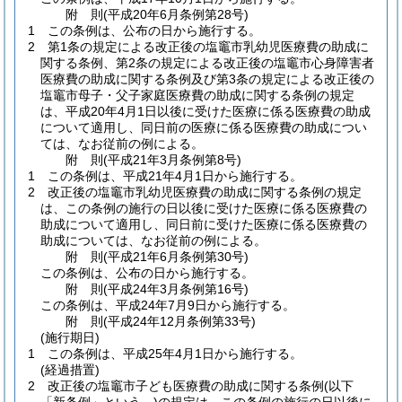
附
則
(平成20年6月
条例第28号)
1
この条例は、公布の日から施行する。
2
第1条の規定による改正後の塩竈市乳幼児医療費の助成に
関する条例、第2条の規定による改正後の塩竈市心身障害者
医療費の助成に関する条例及び第3条の規定による改正後の
塩竈市母子・父子家庭医療費の助成に関する条例の規定
は、平成20年4月1日以後に受けた医療に係る医療費の助成
について適用し、同日前の医療に係る医療費の助成につい
ては、なお従前の例による。
附
則
(平成21年3月
条例第8号)
1
この条例は、平成21年4月1日から施行する。
2
改正後の塩竈市乳幼児医療費の助成に関する条例の規定
は、この条例の施行の日以後に受けた医療に係る医療費の
助成について適用し、同日前に受けた医療に係る医療費の
助成については、なお従前の例による。
附
則
(平成21年6月
条例第30号)
この条例は、公布の日から施行する。
附
則
(平成24年3月
条例第16号)
この条例は、平成24年7月9日から施行する。
附
則
(平成24年12月
条例第33号)
(施行期日)
1
この条例は、平成25年4月1日から施行する。
(経過措置)
2
改正後の塩竈市子ども医療費の助成に関する条例
(以下