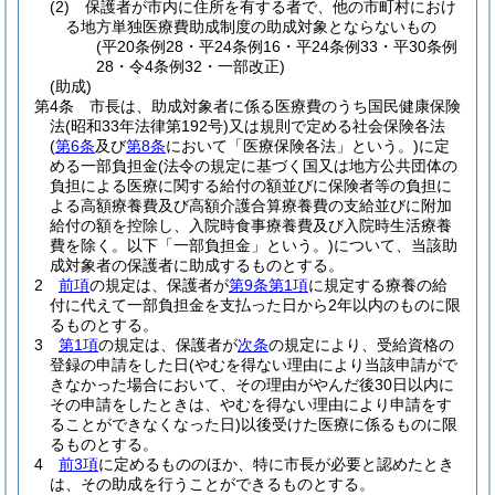
(2)
保護者が市内に住所を有する者で、他の市町村におけ
る地方単独医療費助成制度の助成対象とならないもの
(平20条例28・平24条例16・平24条例33・平30条例
28・令4条例32・一部改正)
(助成)
第4条
市長は、助成対象者に係る医療費のうち国民健康保険
法
(昭和33年法律第192号)
又は規則で定める社会保険各法
(
第6条
及び
第8条
において「医療保険各法」という。)
に定
める一部負担金
(法令の規定に基づく国又は地方公共団体の
負担による医療に関する給付の額並びに保険者等の負担に
よる高額療養費及び高額介護合算療養費の支給並びに附加
給付の額を控除し、入院時食事療養費及び入院時生活療養
費を除く。以下「一部負担金」という。)
について、当該助
成対象者の保護者に助成するものとする。
2
前項
の規定は、保護者が
第9条第1項
に規定する療養の給
付に代えて一部負担金を支払った日から2年以内のものに限
るものとする。
3
第1項
の規定は、保護者が
次条
の規定により、受給資格の
登録の申請をした日
(やむを得ない理由により当該申請がで
きなかった場合において、その理由がやんだ後30日以内に
その申請をしたときは、やむを得ない理由により申請をす
ることができなくなった日)
以後受けた医療に係るものに限
るものとする。
4
前3項
に定めるもののほか、特に市長が必要と認めたとき
は、その助成を行うことができるものとする。