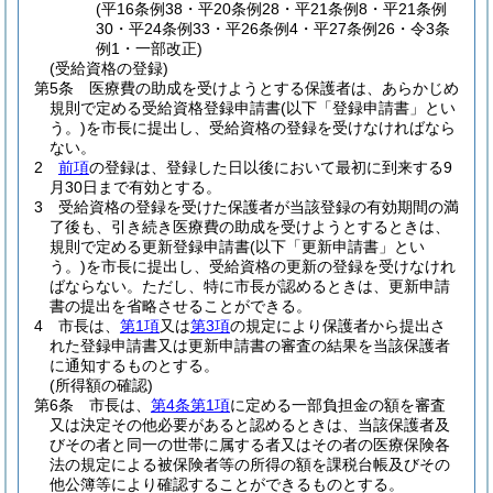
(平16条例38・平20条例28・平21条例8・平21条例
30・平24条例33・平26条例4・平27条例26・令3条
例1・一部改正)
(受給資格の登録)
第5条
医療費の助成を受けようとする保護者は、あらかじめ
規則で定める受給資格登録申請書
(以下「登録申請書」とい
う。)
を市長に提出し、受給資格の登録を受けなければなら
ない。
2
前項
の登録は、登録した日以後において最初に到来する9
月30日まで有効とする。
3
受給資格の登録を受けた保護者が当該登録の有効期間の満
了後も、引き続き医療費の助成を受けようとするときは、
規則で定める更新登録申請書
(以下「更新申請書」とい
う。)
を市長に提出し、受給資格の更新の登録を受けなけれ
ばならない。
ただし、特に市長が認めるときは、更新申請
書の提出を省略させることができる。
4
市長は、
第1項
又は
第3項
の規定により保護者から提出さ
れた登録申請書又は更新申請書の審査の結果を当該保護者
に通知するものとする。
(所得額の確認)
第6条
市長は、
第4条第1項
に定める一部負担金の額を審査
又は決定その他必要があると認めるときは、当該保護者及
びその者と同一の世帯に属する者又はその者の医療保険各
法の規定による被保険者等の所得の額を課税台帳及びその
他公簿等により確認することができるものとする。