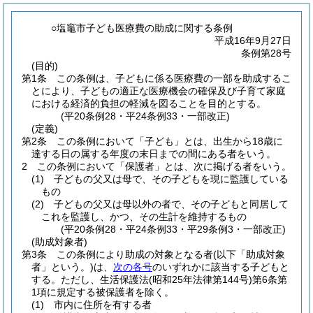
○塩竈市子ども医療費の助成に関する条例
平成16年9月27日
条例第28号
(目的)
第1条
この条例は、子どもに係る医療費の一部を助成するこ
とにより、子どもの適正な医療機会の確保及び子育て家庭
における経済的負担の軽減を図ることを目的とする。
(平20条例28・平24条例33・一部改正)
(定義)
第2条
この条例において「子ども」とは、出生から18歳に
達する日の属する年度の末日までの間にある者をいう。
2
この条例において「保護者」とは、次に掲げる者をいう。
(1)
子どもの父又は母で、その子どもを現に監護している
もの
(2)
子どもの父又は母以外の者で、その子どもと同居して
これを監護し、かつ、その生計を維持するもの
(平20条例28・平24条例33・平29条例3・一部改正)
(助成対象者)
第3条
この条例により助成の対象となる者
(以下「助成対象
者」という。)
は、
次の各号
のいずれかに該当する子どもと
する。
ただし、生活保護法
(昭和25年法律第144号)
第6条第
1項に規定する被保護者を除く。
(1)
市内に住所を有する者