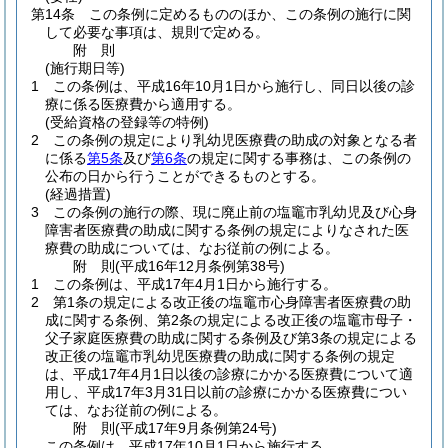
第14条
この条例に定めるもののほか、この条例の施行に関
して必要な事項は、規則で定める。
附
則
(施行期日等)
1
この条例は、平成16年10月1日から施行し、同日以後の診
療に係る医療費から適用する。
(受給資格の登録等の特例)
2
この条例の規定により乳幼児医療費の助成の対象となる者
に係る
第5条
及び
第6条
の規定に関する事務は、この条例の
公布の日から行うことができるものとする。
(経過措置)
3
この条例の施行の際、現に廃止前の塩竈市乳幼児及び心身
障害者医療費の助成に関する条例の規定によりなされた医
療費の助成については、なお従前の例による。
附
則
(平成16年12月
条例第38号)
1
この条例は、平成17年4月1日から施行する。
2
第1条の規定による改正後の塩竈市心身障害者医療費の助
成に関する条例、第2条の規定による改正後の塩竈市母子・
父子家庭医療費の助成に関する条例及び第3条の規定による
改正後の塩竈市乳幼児医療費の助成に関する条例の規定
は、平成17年4月1日以後の診療にかかる医療費について適
用し、平成17年3月31日以前の診療にかかる医療費につい
ては、なお従前の例による。
附
則
(平成17年9月
条例第24号)
この条例は、平成17年10月1日から施行する。