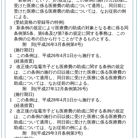
「新条例」という。)
の規定は、この条例の施行の日以後に
受けた医療に係る医療費の助成について適用し、同日前に
受けた医療に係る医療費の助成については、なお従前の例
による。
(受給資格の登録等の特例)
3
新条例の規定により医療費の助成の対象となる者に係る同
条例第5条、第6条及び第7条の規定に関する事務は、この
条例の公布の日から行うことができるものとする。
附
則
(平成26年3月
条例第4号)
(施行期日)
1
この条例は、平成26年4月1日から施行する。
(経過措置)
2
改正後の塩竈市子ども医療費の助成に関する条例の規定
は、この条例の施行の日以後に受けた医療に係る医療費の
助成について適用し、同日前に受けた医療に係る医療費の
助成については、なお従前の例による。
附
則
(平成27年12月
条例第26号)
(施行期日)
1
この条例は、平成28年4月1日から施行する。
(経過措置)
2
改正後の塩竈市子ども医療費の助成に関する条例の規定
は、この条例の施行の日以後に受けた医療に係る医療費の
助成について適用し、同日前に受けた医療に係る医療費の
助成については、なお従前の例による。
附
則
(平成29年3月
条例第3号)