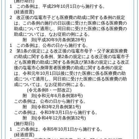
(施行期日)
1
この条例は、平成29年10月1日から施行する。
(経過措置)
2
改正後の塩竈市子ども医療費の助成に関する条例の規定
は、この条例の施行の日以後に受けた医療に係る医療費の
助成について適用し、同日前に受けた医療に係る医療費の
助成については、なお従前の例による。
附
則
(平成30年9月
条例第28号)
1
この条例は、公布の日から施行する。
2
第1条の規定による改正後の塩竈市母子・父子家庭医療費
の助成に関する条例、第2条の規定による改正後の塩竈市子
ども医療費の助成に関する条例及び第3条の規定による改正
後の塩竈市心身障害者医療費の助成に関する条例の規定
は、令和元年10月1日以後に受けた医療に係る医療費の助
成について適用し、同日前に受けた医療に係る医療費の助
成については、なお従前の例による。
(令元条例8・一部改正)
附
則
(令和元年6月
条例第8号)
この条例は、公布の日から施行する。
附
則
(令和3年2月
条例第1号)
この条例は、令和3年3月1日から施行する。
附
則
(令和4年12月
条例第32号)
(施行期日)
1
この条例は、令和5年10月1日から施行する。
(経過措置)