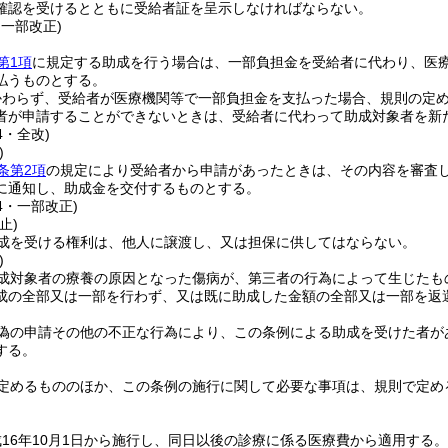
確認を受けるとともに受給者証を呈示しなければならない。
・一部改正)
第1項
に規定する助成を行う場合は、一部負担金を受給者に代わり、医
払うものとする。
かわらず、受給者が医療機関等で一部負担金を支払った場合、規則の定
者が申請することができないときは、受給者に代わって助成対象者を新
4・全改)
)
条第2項
の規定により受給者から申請があったときは、その内容を審査
に通知し、助成金を交付するものとする。
24・一部改正)
止)
成を受ける権利は、他人に譲渡し、又は担保に供してはならない。
)
成対象者の療養の原因となった傷病が、第三者の行為によって生じたも
成の全部又は一部を行わず、又は既に助成した金額の全部又は一部を返
偽の申請その他の不正な行為により、この条例による助成を受けた者が
する。
定めるもののほか、この条例の施行に関して必要な事項は、規則で定め
16年10月1日から施行し、同日以後の診療に係る医療費から適用する。