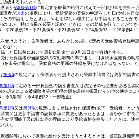
に助成するものとする。
保護者が
第9条第1項
に規定する療養の給付に代えて一部負担金を支払っ
保護者が
次条
の規定により、受給資格の登録の申請をした日
(やむを得
内にその申請をしたときは、やむを得ない理由により申請をすることがで
ののほか、特に市長が必要と認めたときは、その助成を行うことができ
38・平20条例28・平21条例8・平21条例30・平24条例33・平26条例4
成を受けようとする保護者は、あらかじめ規則で定める受給資格登録申
ならない。
録した日以後において最初に到来する9月30日まで有効とする。
を受けた保護者が当該登録の有効期間の満了後も、引き続き医療費の助
)
を市長に提出し、受給資格の更新の登録を受けなければならない。
た
は
第3項
の規定により保護者から提出された登録申請書又は更新申請書
条第1項
に定める一部負担金の額を審査又は決定その他必要があると認
法の規定による被保険者等の所得の額を課税台帳及びその他公簿等によ
28・令3条例1・令4条例32・一部改正)
)
条第1項
又は
第3項
の規定により登録された保護者
(以下「受給者」という
申請書又は更新申請書の記載事項に変更があったときは、速やかに市長
の有効期間終了又は転出等の理由により受給資格を喪失したときは、速
らない。
医療機関等において療養の給付を受けようとするときは、当該医療機関