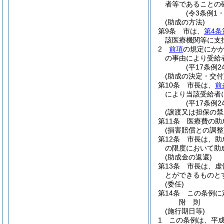
者等であることの
(令3条例1
(助成の方法)
第9条
市は、
第4条
該医療機関等に支
2
前項
の規定にか
の事由により受給
(平17条例2
(助成の決定・交付
第10条
市長は、
前
により当該受給者
(平17条例
(譲渡又は担保の禁
第11条
医療費の助
(損害賠償との調整
第12条
市長は、助
の限度において助
(助成金の返還)
第13条
市長は、虚
とができるものと
(委任)
第14条
この条例に
附
則
(施行期日等)
1
この条例は、平成