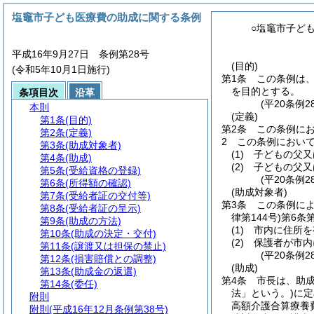
塩竈市子ども医療費の助成に関する条例
○塩竈市子ど
平成16年9月27日 条例第28号
(目的)
(令和5年10月1日施行)
第1条
この条例は
を目的とする。
条項目次
沿革
(平20条例
本則
(定義)
第1条
(目的)
第2条
この条例に
第2条
(定義)
2
この条例におい
第3条
(助成対象者)
(1)
子どもの父又
第4条
(助成)
(2)
子どもの父又
第5条
(受給資格の登録)
(平20条例
第6条
(所得額の確認)
(助成対象者)
第7条
(受給者証の交付等)
第3条
この条例に
第8条
(受給者証の呈示)
律第144号)
第6条
第9条
(助成の方法)
(1)
市内に住所を
第10条
(助成の決定・交付)
(2)
保護者が市内
第11条
(譲渡又は担保の禁止)
(平20条例
第12条
(損害賠償との調整)
(助成)
第13条
(助成金の返還)
第4条
市長は、助
第14条
(委任)
法」という。)
に定
附則
高額介護合算療養
附則
(平成16年12月条例第38号)