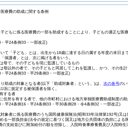
も医療費の助成に関する条例
、子どもに係る医療費の一部を助成することにより、子どもの適正な医
28・平24条例33・一部改正)
おいて「子ども」とは、出生から18歳に達する日の属する年度の末日ま
て「保護者」とは、次に掲げる者をいう。
は母で、その子どもを現に監護しているもの
は母以外の者で、その子どもと同居してこれを監護し、かつ、その生計
28・平24条例33・平29条例3・一部改正)
より助成の対象となる者
(以下「助成対象者」という。)
は、
次の各号
のい
第1項に規定する被保護者を除く。
有する者
に住所を有する者で、他の市町村における地方単独医療費助成制度の助
28・平24条例16・平24条例33・平30条例28・令4条例32・一部改正)
成対象者に係る医療費のうち国民健康保険法
(昭和33年法律第192号)
又は
める一部負担金
(法令の規定に基づく国又は地方公共団体の負担による
費の支給並びに附加給付の額を控除し、入院時食事療養費及び入院時生