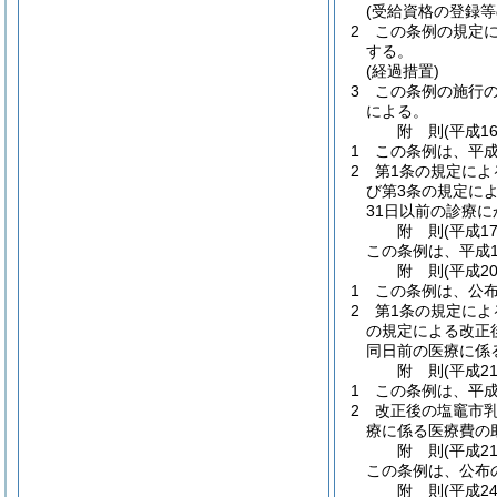
(受給資格の登録等
2
この条例の規定
する。
(経過措置)
3
この条例の施行
による。
附
則
(平成1
1
この条例は、平成
2
第1条の規定に
び第3条の規定に
31日以前の診療
附
則
(平成1
この条例は、平成1
附
則
(平成2
1
この条例は、公
2
第1条の規定によ
の規定による改正
同日前の医療に係
附
則
(平成2
1
この条例は、平成
2
改正後の塩竈市
療に係る医療費の
附
則
(平成2
この条例は、公布
附
則
(平成2