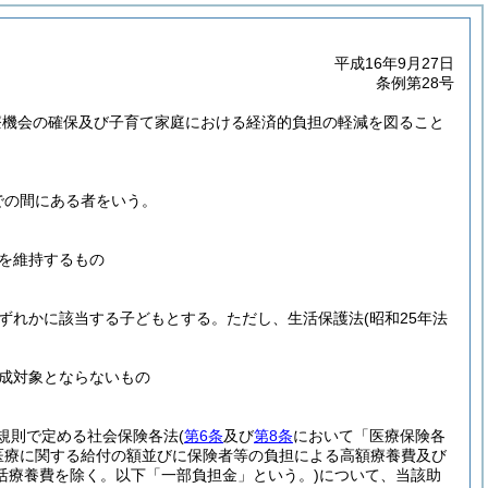
平成16年9月27日
条例第28号
療機会の確保及び子育て家庭における経済的負担の軽減を図ること
での間にある者をいう。
を維持するもの
ずれかに該当する子どもとする。
ただし、生活保護法
(昭和25年法
成対象とならないもの
規則で定める社会保険各法
(
第6条
及び
第8条
において「医療保険各
医療に関する給付の額並びに保険者等の負担による高額療養費及び
活療養費を除く。以下「一部負担金」という。)
について、当該助