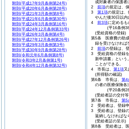
成対象者の保護者
附則
(平成17年9月条例第24号)
2
前項
の規定は、
附則
(平成20年6月条例第28号)
3
第1項
の規定は、
附則
(平成21年3月条例第8号)
やんだ後30日以
附則
(平成21年6月条例第30号)
4
前3項
に定めるも
附則
(平成24年3月条例第16号)
(平16条例
附則
(平成24年12月条例第33号)
(受給資格の登録)
附則
(平成26年3月条例第4号)
第5条
医療費の助
附則
(平成27年12月条例第26号)
録を受けなければ
附則
(平成29年3月条例第3号)
2
前項
の登録は、登
附則
(平成30年9月条例第28号)
3
受給資格の登録
附則
(令和元年6月条例第8号)
新申請書」という。
附則
(令和3年2月条例第1号)
ことができる。
附則
(令和4年12月条例第32号)
4
市長は、
第1項
又
(所得額の確認)
第6条
市長は、
第4
の者の医療保険各
(平20条例
(受給者証の交付等
第7条
市長は、
第5
2
受給者は、登録
3
受給者は、登録
返納しなければな
(受給者証の呈示)
第8条
受給者は、