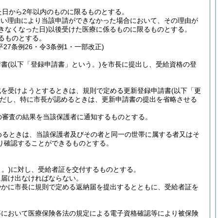
た日から2年以内のものに限るものとする。
ない理由により当該申請ができなかった場合において、その理由が
きなくなった日)
以後受けた医療に係るものに限るものとする。
るものとする。
・平27条例26・令3条例1・一部改正)
請書
(以下「登録申請書」という。)
を市長に提出し、受給資格の登
成を受けようとするときは、規則で定める更新登録申請書
(以下「更
だし、特に市長が認めるときは、更新申請書の提出を省略させる
の審査の結果を当該保護者に通知するものとする。
めるときは、当該保護者及びその者と同一の世帯に属する者又はそ
り確認することができるものとする。
。)
に対し、受給者証を交付するものとする。
に届け出なければならない。
やかに市長に規則で定める返納届を提出するとともに、受給者証を
等において医療保険各法の規定による電子資格確認等により被保険