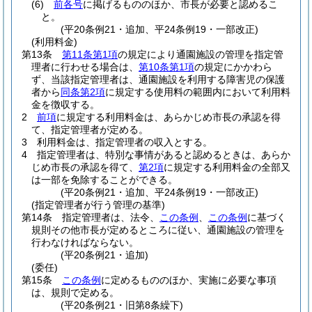
(6)
前各号
に掲げるもののほか、市長が必要と認めるこ
と。
(平20条例21・追加、平24条例19・一部改正)
(利用料金)
第13条
第11条第1項
の規定により通園施設の管理を指定管
理者に行わせる場合は、
第10条第1項
の規定にかかわら
ず、当該指定管理者は、通園施設を利用する障害児の保護
者から
同条第2項
に規定する使用料の範囲内において利用料
金を徴収する。
2
前項
に規定する利用料金は、あらかじめ市長の承認を得
て、指定管理者が定める。
3
利用料金は、指定管理者の収入とする。
4
指定管理者は、特別な事情があると認めるときは、あらか
じめ市長の承認を得て、
第2項
に規定する利用料金の全部又
は一部を免除することができる。
(平20条例21・追加、平24条例19・一部改正)
(指定管理者が行う管理の基準)
第14条
指定管理者は、法令、
この条例
、
この条例
に基づく
規則その他市長が定めるところに従い、通園施設の管理を
行わなければならない。
(平20条例21・追加)
(委任)
第15条
この条例
に定めるもののほか、実施に必要な事項
は、規則で定める。
(平20条例21・旧第8条繰下)