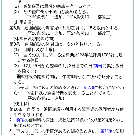
き。
(2)
感染症又は悪性の疾患を有するとき。
(3)
その他市長が不適当と認めるとき。
(平20条例21・追加、平24条例19・一部改正)
(利用定員)
第8条
通園施設の障害児の利用定員は、15名以内とする。
(平20条例21・追加、平24条例19・一部改正)
(休園日及び開園時間)
第9条
通園施設の休園日は、次のとおりとする。
(1)
日曜日及び土曜日
(2)
国民の祝日に関する法律
(昭和23年法律第178号)
に規
定する休日
(3)
12月29日から翌年の1月3日までの日
(
前号
に掲げる日
を除く。)
2
通園施設の開園時間は、午前9時から午後5時45分までと
する。
3
市長は、特に必要と認めるときは、
前2項
の規定にかかわ
らず、休園日及び開園時間を変更することができる。
(平20条例21・追加)
(使用料)
第10条
市長は、通園施設を利用する障害児の保護者から使
用料を徴収する。
2
前項
の使用料の額は、児福法第21条の5の3第2項第2号に
掲げる額とする。
3
市長は、特別の事情があると認めるときは、
第1項
の使用