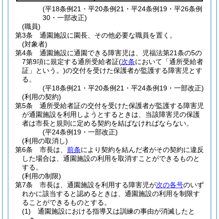
(平18条例21・平20条例21・平24条例19・平26条例
30・一部改正)
(職員)
第3条
通園施設に園長、その他必要な職員を置く。
(対象者)
第4条
通園施設に通園できる障害児は、児福法第21条の5の
7第9項に規定する通所受給者証
(
次条
において「通所受給者
証」という。)
の交付を受けた保護者が監護する障害児とす
る。
(平18条例21・平20条例21・平24条例19・一部改正)
(利用の契約)
第5条
通所受給者証の交付を受けた保護者が監護する障害児
が通園施設を利用しようとするときは、当該障害児の保護
者は市長と規則に定める契約を結ばなければならない。
(平24条例19・一部改正)
(利用の取消し)
第6条
市長は、
前条
により契約を結んだ者がその契約に違反
した場合は、通園施設の利用を取消すことができるものと
する。
(利用の制限)
第7条
市長は、通園施設を利用する障害児が
次の各号
のいず
れかに該当すると認めるときは、通園施設の利用を制限す
ることができるものとする。
(1)
通園施設における指導又は訓練の事由が消滅したと