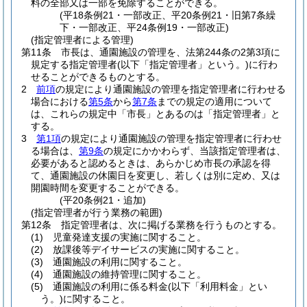
料の全部又は一部を免除することができる。
(平18条例21・一部改正、平20条例21・旧第7条繰
下・一部改正、平24条例19・一部改正)
(指定管理者による管理)
第11条
市長は、通園施設の管理を、法第244条の2第3項に
規定する指定管理者
(以下「指定管理者」という。)
に行わ
せることができるものとする。
2
前項
の規定により通園施設の管理を指定管理者に行わせる
場合における
第5条
から
第7条
までの規定の適用について
は、これらの規定中「市長」とあるのは「指定管理者」と
する。
3
第1項
の規定により通園施設の管理を指定管理者に行わせ
る場合は、
第9条
の規定にかかわらず、当該指定管理者は、
必要があると認めるときは、あらかじめ市長の承認を得
て、通園施設の休園日を変更し、若しくは別に定め、又は
開園時間を変更することができる。
(平20条例21・追加)
(指定管理者が行う業務の範囲)
第12条
指定管理者は、次に掲げる業務を行うものとする。
(1)
児童発達支援の実施に関すること。
(2)
放課後等デイサービスの実施に関すること。
(3)
通園施設の利用に関すること。
(4)
通園施設の維持管理に関すること。
(5)
通園施設の利用に係る料金
(以下「利用料金」とい
う。)
に関すること。