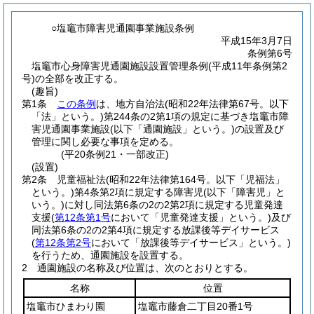
○塩竈市障害児通園事業施設条例
平成15年3月7日
条例第6号
塩竈市心身障害児通園施設設置管理条例(平成11年条例第2
号)の全部を改正する。
(趣旨)
第1条
この条例
は、地方自治法
(昭和22年法律第67号。以下
「法」という。)
第244条の2第1項の規定に基づき塩竈市障
害児通園事業施設
(以下「通園施設」という。)
の設置及び
管理に関し必要な事項を定める。
(平20条例21・一部改正)
(設置)
第2条
児童福祉法
(昭和22年法律第164号。以下「児福法」
という。)
第4条第2項に規定する障害児
(以下「障害児」と
いう。)
に対し同法第6条の2の2第2項に規定する児童発達
支援
(
第12条第1号
において「児童発達支援」という。)
及び
同法第6条の2の2第4項に規定する放課後等デイサービス
(
第12条第2号
において「放課後等デイサービス」という。)
を行うため、通園施設を設置する。
2
通園施設の名称及び位置は、次のとおりとする。
名称
位置
塩竈市ひまわり園
塩竈市藤倉二丁目20番1号