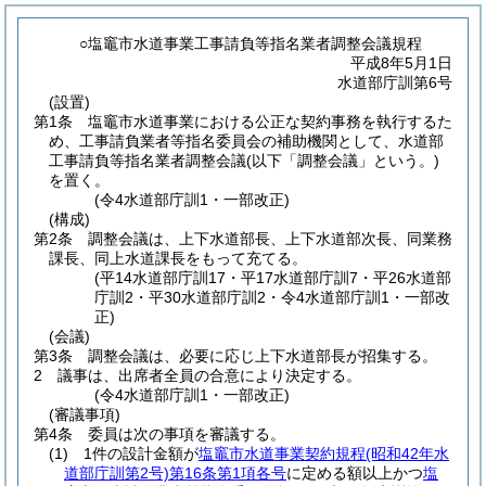
○塩竈市水道事業工事請負等指名業者調整会議規程
平成8年5月1日
水道部庁訓第6号
(設置)
第1条
塩竈市水道事業における公正な契約事務を執行するた
め、工事請負業者等指名委員会の補助機関として、水道部
工事請負等指名業者調整会議
(以下「調整会議」という。)
を置く。
(令4水道部庁訓1・一部改正)
(構成)
第2条
調整会議は、上下水道部長、上下水道部次長、同業務
課長、同上水道課長をもって充てる。
(平14水道部庁訓17・平17水道部庁訓7・平26水道部
庁訓2・平30水道部庁訓2・令4水道部庁訓1・一部改
正)
(会議)
第3条
調整会議は、必要に応じ上下水道部長が招集する。
2
議事は、出席者全員の合意により決定する。
(令4水道部庁訓1・一部改正)
(審議事項)
第4条
委員は次の事項を審議する。
(1)
1件の設計金額が
塩竈市水道事業契約規程
(昭和42年水
道部庁訓第2号)
第16条第1項各号
に定める額以上かつ
塩