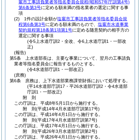
竈市工事請負業者等指名委員会規程
(昭和57年庁訓第4号)
第6条第3号
に定める額未満の指名業者の選定に関する事
項
(2)
1件の設計金額が
塩竈市工事請負業者等指名委員会規
程第6条第3号
に定める額未満のもので、
塩竈市水道事業
契約規程第18条第1項第1号
に定める随意契約の相手方の
選定に関する事項
(令5上水道庁訓2・全改、令6上水道庁訓1・一部改
正)
(報告)
第5条
上水道部長は、主要な事業について、翌月の工事請負
業者等指名委員会に報告するものとする。
(令4水道部庁訓1・一部改正)
(庶務)
第6条
庶務は、上下水道部業務課管財係において処理する。
(平14水道部庁訓17・平26水道部庁訓2・令4水道部
庁訓1・一部改正)
附
則
この庁訓は、平成8年5月1日から施行する。
附
則
(平成14年4月
水道部庁訓第17号)
この庁訓は、平成14年4月1日から施行する。
附
則
(平成17年4月
水道部庁訓第7号)
この庁訓は、平成17年4月1日から施行する。
附
則
(平成26年3月
水道部庁訓第2号)
この庁訓は、平成26年4月1日から施行する。