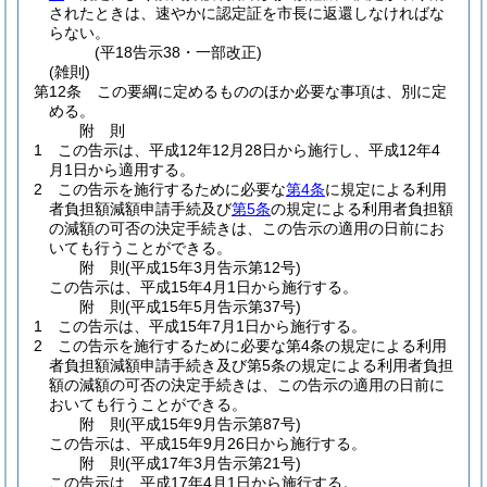
されたときは、速やかに認定証を市長に返還しなければな
らない。
(平18告示38・一部改正)
(雑則)
第12条
この要綱に定めるもののほか必要な事項は、別に定
める。
附
則
1
この告示は、平成12年12月28日から施行し、平成12年4
月1日から適用する。
2
この告示を施行するために必要な
第4条
に規定による利用
者負担額減額申請手続及び
第5条
の規定による利用者負担額
の減額の可否の決定手続きは、この告示の適用の日前にお
いても行うことができる。
附
則
(平成15年3月
告示第12号)
この告示は、平成15年4月1日から施行する。
附
則
(平成15年5月
告示第37号)
1
この告示は、平成15年7月1日から施行する。
2
この告示を施行するために必要な第4条の規定による利用
者負担額減額申請手続き及び第5条の規定による利用者負担
額の減額の可否の決定手続きは、この告示の適用の日前に
おいても行うことができる。
附
則
(平成15年9月
告示第87号)
この告示は、平成15年9月26日から施行する。
附
則
(平成17年3月
告示第21号)
この告示は、平成17年4月1日から施行する。