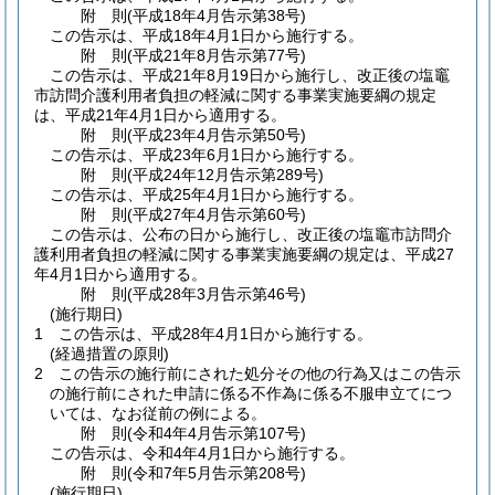
附
則
(平成18年4月
告示第38号)
この告示は、平成18年4月1日から施行する。
附
則
(平成21年8月
告示第77号)
この告示は、平成21年8月19日から施行し、改正後の塩竈
市訪問介護利用者負担の軽減に関する事業実施要綱の規定
は、平成21年4月1日から適用する。
附
則
(平成23年4月
告示第50号)
この告示は、平成23年6月1日から施行する。
附
則
(平成24年12月
告示第289号)
この告示は、平成25年4月1日から施行する。
附
則
(平成27年4月
告示第60号)
この告示は、公布の日から施行し、改正後の塩竈市訪問介
護利用者負担の軽減に関する事業実施要綱の規定は、平成27
年4月1日から適用する。
附
則
(平成28年3月
告示第46号)
(施行期日)
1
この告示は、平成28年4月1日から施行する。
(経過措置の原則)
2
この告示の施行前にされた処分その他の行為又はこの告示
の施行前にされた申請に係る不作為に係る不服申立てにつ
いては、なお従前の例による。
附
則
(令和4年4月
告示第107号)
この告示は、令和4年4月1日から施行する。
附
則
(令和7年5月
告示第208号)
(施行期日)