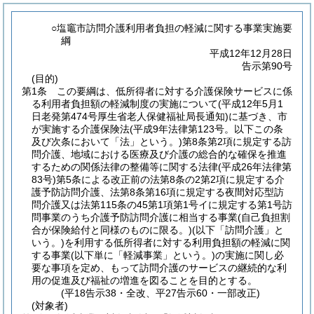
○塩竈市訪問介護利用者負担の軽減に関する事業実施要
綱
平成12年12月28日
告示第90号
(目的)
第1条
この要綱は、低所得者に対する介護保険サービスに係
る利用者負担額の軽減制度の実施について
(平成12年5月1
日老発第474号厚生省老人保健福祉局長通知)
に基づき、市
が実施する介護保険法
(平成9年法律第123号。以下この条
及び次条において「法」という。)
第8条第2項に規定する訪
問介護、地域における医療及び介護の総合的な確保を推進
するための関係法律の整備等に関する法律
(平成26年法律第
83号)
第5条による改正前の法第8条の2第2項に規定する介
護予防訪問介護、法第8条第16項に規定する夜間対応型訪
問介護又は法第115条の45第1項第1号イに規定する第1号訪
問事業のうち介護予防訪問介護に相当する事業
(自己負担割
合が保険給付と同様のものに限る。)
(以下「訪問介護」と
いう。)
を利用する低所得者に対する利用負担額の軽減に関
する事業
(以下単に「軽減事業」という。)
の実施に関し必
要な事項を定め、もって訪問介護のサービスの継続的な利
用の促進及び福祉の増進を図ることを目的とする。
(平18告示38・全改、平27告示60・一部改正)
(対象者)