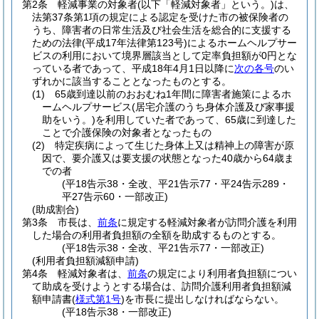
第2条
軽減事業の対象者
(以下「軽減対象者」という。)
は、
法第37条第1項の規定による認定を受けた市の被保険者の
うち、障害者の日常生活及び社会生活を総合的に支援する
ための法律
(平成17年法律第123号)
によるホームヘルプサー
ビスの利用において境界層該当として定率負担額が0円とな
っている者であって、平成18年4月1日以降に
次の各号
のい
ずれかに該当することとなったものとする。
(1)
65歳到達以前のおおむね1年間に障害者施策によるホ
ームヘルプサービス
(居宅介護のうち身体介護及び家事援
助をいう。)
を利用していた者であって、65歳に到達した
ことで介護保険の対象者となったもの
(2)
特定疾病によって生じた身体上又は精神上の障害が原
因で、要介護又は要支援の状態となった40歳から64歳ま
での者
(平18告示38・全改、平21告示77・平24告示289・
平27告示60・一部改正)
(助成割合)
第3条
市長は、
前条
に規定する軽減対象者が訪問介護を利用
した場合の利用者負担額の全額を助成するものとする。
(平18告示38・全改、平21告示77・一部改正)
(利用者負担額減額申請)
第4条
軽減対象者は、
前条
の規定により利用者負担額につい
て助成を受けようとする場合は、訪問介護利用者負担額減
額申請書
(
様式第1号
)
を市長に提出しなければならない。
(平18告示38・一部改正)