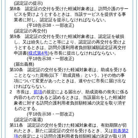
(認定証の提示)
第8条
認定証の交付を受けた軽減対象者は、訪問介護のサー
ビスを受けようとするときは、当該サービスを提供する事
業者に対し、認定証を提示しなければならない。
(平18告示38・一部改正)
(認定証の再交付)
第9条
認定証の交付を受けた軽減対象者は、認定証を破損
し、又は紛失したこと等により、認定証の再交付を受けよ
うとするときは、訪問介護利用者負担額減額認定証再交付
申請書
(
様式第4号
)
を市長に提出しなければならない。
(平18告示38・一部改正)
(届出義務)
第10条
認定証の交付を受けた軽減対象者は、助成を受ける
こととなった資格
(以下「助成資格」という。)
その他の事
項について変更があったときは、速やかに市長に届け出な
ければならない。
2
市長は、
前項
の規定による届出が、助成資格の喪失に係る
内容のものであると認めるときは、当該届出をした軽減対
象者に対する訪問介護利用者負担額軽減の決定を取り消す
ものとする。
(平18告示38・一部改正)
(認定証の返還)
第11条
認定証の交付を受けた軽減対象者は、有効期限が切
れたとき、新たに認定証の交付を受けるとき、又は
前条第2
項
の規定により訪問介護利用者負担額軽減の決定が取り消