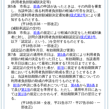
(利用者負担額減額決定等)
第5条
市長は、
前条
の申請があったときは、その内容を審査
し、当該申請に係る利用者負担額の軽減の可否を決定し、
訪問介護利用者負担額減額決定通知書
(
様式第2号
)
により通
知するものとする。
(平18告示38・一部改正)
(減額承認証の交付)
第6条
市長は、
前条
の規定により軽減の決定をした軽減対象
者に対し、訪問介護利用者負担額減額認定証
(
様式第3号
。
以下「認定証」という。)
を交付するものとする。
(平18告示38・一部改正)
(認定証の適用年月日、有効期限及び更新)
第7条
認定証の適用年月日は、
第5条
の規定により利用者負
担額の軽減の決定を行った日とし、有効期限は、当該適用
年月日以後において最初に到来する7月31日までとする。
2
認定証の交付を受けた者が、
前項
に規定する有効期限満了
後においても利用者負担額の助成を受けようとするとき
は、当該有効期限の満了までに有効期限満了後についての
利用者負担額の助成の申請を行うものとする。
3
前項
の申請に係る手続きについては、
第4条
から
第6条
ま
で及び
第1項
の規定を準用する。
ただし、適用年月日にあっ
ては
第1項
の規定にかかわらず、有効期限満了日の翌日とす
る。
(平18告示38・全改、平21告示77・平27告示60・一
部改正)