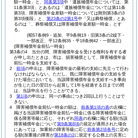
額一時金」と、
同条第3項
中「遺族補償年金については、第
11条第3項」とあるのは「遺族補償年金については第11条
第3項、障害補償年金差額一時金については附則第3条の3
第3項後段」と、
第23条の2第1号
中「又は葬祭補償」とあ
るのは「、葬祭補償又は障害補償年金差額一時金」とす
る。
(昭57条例9・追加、平9条例19・旧第3条の2繰下・
一部改正、平12条例35・平18条例42・一部改正)
(障害補償年金前払一時金)
第3条の4
当分の間、障害補償年金を受ける権利を有する者
が申し出たときは、市は、損害補償として、障害補償年金
前払一時金を支給する。
2
前項
の申出は、障害補償年金の最初の支給に先立って行わ
なければならない。
ただし、既に障害補償年金の支給を受
けた場合においても、当該障害補償年金を支給すべき事由
が生じた日の翌日から起算して1年を経過する日までの間
は、当該申出を行うことができる。
3
第1項
の申出は、同一の事由につき2回以上行うことはで
きない。
4
障害補償年金前払一時金の額は、
前条第1項の表
の左欄に
掲げる当該障害補償年金前払一時金に係る障害補償年金に
係る障害等級に応じ、それぞれ
同表
の右欄に掲げる額
(当該
障害補償年金について
第9条第8項
の規定が適用された場合
にあっては、加重前の障害等級に応じ
前条第2項各号
に定め
る額
(加重後の障害が
第18条の2
に規定する公務上の災害に