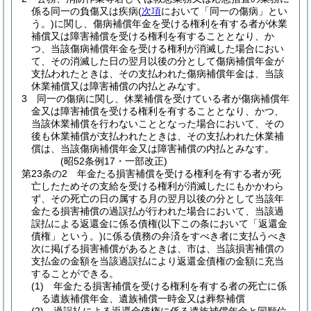
係る同一の負傷又は疾病
(
次項
において「同一の傷病」とい
う。)
に関し、傷病補償年金を受ける権利を有する者が休業
補償又は障害補償を受ける権利を有することとなり、か
つ、当該傷病補償年金を受ける権利が消滅した場合におい
て、その消滅した日の翌月以後の分として傷病補償年金が
支払われたときは、その支払われた傷病補償年金は、当該
休業補償又は障害補償の内払とみなす。
3
同一の傷病に関し、休業補償を受けている者が傷病補償年
金又は障害補償を受ける権利を有することとなり、かつ、
当該休業補償を行わないこととなった場合において、その
後も休業補償が支払われたときは、その支払われた休業補
償は、当該傷病補償年金又は障害補償の内払とみなす。
(昭52条例17・一部改正)
第23条の2
年金たる損害補償を受ける権利を有する者が死
亡したためその支給を受ける権利が消滅したにもかかわら
ず、その死亡の日の属する月の翌月以後の分として当該年
金たる損害補償の過誤払が行われた場合において、当該過
誤払による返還金に係る債権
(以下この条において「返還金
債権」という。)
に係る債務の弁済をすべき者に支払うべき
次に掲げる損害補償があるときは、市は、当該損害補償の
支払金の金額を当該過誤払により返還金債権の金額に充当
することができる。
(1)
年金たる損害補償を受ける権利を有する者の死亡に係
る遺族補償年金、遺族補償一時金又は葬祭補償