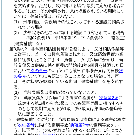
ない期間につき、補償基礎額の100分の60に相当する金額
を支給する。
ただし、次に掲げる場合
(規則で定める場合に
限る。)
には、その拘禁され、又は収容されている期間につ
いては、休業補償は、行わない。
(1)
刑事施設、労役場その他これらに準ずる施設に拘禁さ
れている場合
(2)
少年院その他これに準ずる施設に収容されている場合
(昭62条例18・平18条例19・平18条例42・一部改正)
(傷病補償年金)
第8条の2
非常勤消防団員等が公務により、又は消防作業等
に従事し、若しくは救急業務に協力し、又は応急措置の業
務に従事したことにより、負傷し、又は疾病にかかり、当
該負傷又は疾病に係る療養の開始後1年6箇月を経過した日
において
次の各号
のいずれにも該当する場合又は同日後
次
の各号
のいずれにも該当することとなった場合には、市
は、その状態が継続している期間、傷病補償年金を支給す
る。
(1)
当該負傷又は疾病が治っていないこと。
(2)
当該負傷又は疾病による障害の程度が、
次条第2項
に
規定する第1級から第3級までの各障害等級に相当するも
のとして規則で定める第1級、第2級又は第3級の傷病等
級に該当すること。
2
傷病補償年金の額は、当該負傷又は疾病による障害の程度
が
次の各号
に掲げる傷病等級
(
前項第2号
の傷病等級をい
う。以下同じ。)
のいずれに該当するかに応じ、1年につき