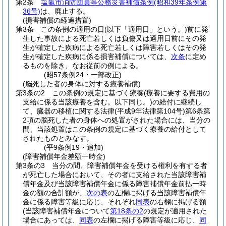
第2条
塩竈市消防団員等公務災害補償条例
(昭和39年条例第
36号)
は、廃止する。
(損害補償の経過措置)
第3条
この条例の適用の日
(以下「適用日」という。)
前に発
生した事故による死亡若しくは負傷又は適用日前にその発
生が確定した疾病による死亡若しくは障害若しくはその発
生が確定した疾病に係る損害補償については、
次条
に定め
るものを除き、なお従前の例による。
(昭57条例24・一部改正)
(脳死した者の身体に対する療養補償)
第3条の2
この条例の規定に基づく療養
(療養に要する費用の
支給に係る当該療養を含む。以下同じ。)
の給付に継続し
て、臓器の移植に関する法律
(平成9年法律第104号)
第6条第
2項の脳死した者の身体への処置がされた場合には、当分の
間、当該処置はこの条例の規定に基づく療養の給付として
されたものとみなす。
(平9条例19・追加)
(障害補償年金差額一時金)
第3条の3
当分の間、障害補償年金を受ける権利を有する者
が死亡した場合において、その者に支給された当該障害補
償年金及び当該障害補償年金に係る障害補償年金前払一時
金の額の合計額が、
次の表
の左欄に掲げる当該障害補償年
金に係る障害等級に応じ、それぞれ
同表
の右欄に掲げる額
(当該障害補償年金について
第18条の2
の規定が適用された
場合にあっては、
同表
の左欄に掲げる障害等級に応じ、
同