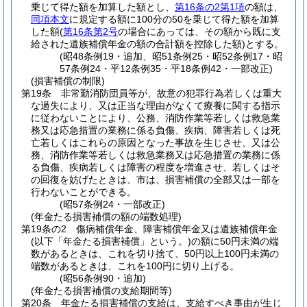
乗じて得た額を加算した額とし、
第16条の2第1項
の額は、
同項本文
に規定する額に100分の50を乗じて得た額を加算
した額
(
第16条第2号
の場合にあっては、その額から既に支
給された遺族補償年金の額の合計額を控除した額)
とする。
(昭48条例19・追加、昭51条例25・昭52条例17・昭
57条例24・平12条例35・平18条例42・一部改正)
(損害補償の制限)
第19条
非常勤消防団員等が、故意の犯罪行為若しくは重大
な過失により、又は正当な理由がなくて療養に関する指示
に従わないことにより、公務、消防作業等若しくは救急業
務又は応急措置の業務に係る負傷、疾病、障害若しくは死
亡若しくはこれらの原因となった事故を生じさせ、又は公
務、消防作業等若しくは救急業務又は応急措置の業務に係
る負傷、疾病若しくは障害の程度を増進させ、若しくはそ
の回復を妨げたときは、市は、損害補償の全部又は一部を
行わないことができる。
(昭57条例24・一部改正)
(年金たる損害補償の額の端数処理)
第19条の2
傷病補償年金、障害補償年金又は遺族補償年金
(以下「年金たる損害補償」という。)
の額に50円未満の端
数があるときは、これを切り捨て、50円以上100円未満の
端数があるときは、これを100円に切り上げる。
(昭56条例90・追加)
(年金たる損害補償の支給期間等)
第20条
年金たる損害補償の支給は、支給すべき事由が生じ