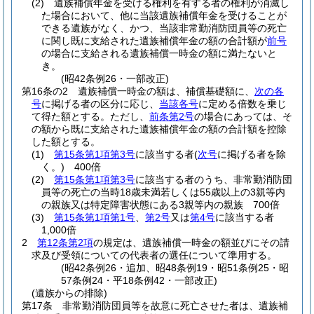
(2)
遺族補償年金を受ける権利を有する者の権利が消滅し
た場合において、他に当該遺族補償年金を受けることが
できる遺族がなく、かつ、当該非常勤消防団員等の死亡
に関し既に支給された遺族補償年金の額の合計額が
前号
の場合に支給される遺族補償一時金の額に満たないと
き。
(昭42条例26・一部改正)
第16条の2
遺族補償一時金の額は、補償基礎額に、
次の各
号
に掲げる者の区分に応じ、
当該各号
に定める倍数を乗じ
て得た額とする。
ただし、
前条第2号
の場合にあっては、そ
の額から既に支給された遺族補償年金の額の合計額を控除
した額とする。
(1)
第15条第1項第3号
に該当する者
(
次号
に掲げる者を除
く。)
400倍
(2)
第15条第1項第3号
に該当する者のうち、非常勤消防団
員等の死亡の当時18歳未満若しくは55歳以上の3親等内
の親族又は特定障害状態にある3親等内の親族 700倍
(3)
第15条第1項第1号
、
第2号
又は
第4号
に該当する者
1,000倍
2
第12条第2項
の規定は、遺族補償一時金の額並びにその請
求及び受領についての代表者の選任について準用する。
(昭42条例26・追加、昭48条例19・昭51条例25・昭
57条例24・平18条例42・一部改正)
(遺族からの排除)
第17条
非常勤消防団員等を故意に死亡させた者は、遺族補