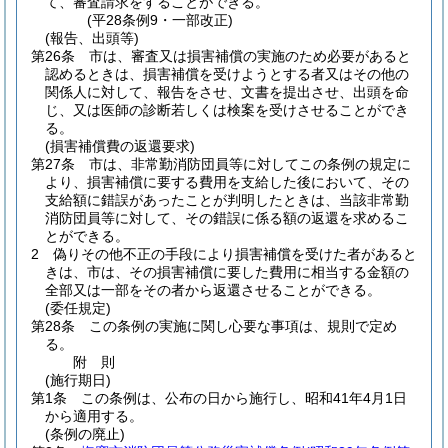
て、審査請求をすることができる。
(平28条例9・一部改正)
(報告、出頭等)
第26条
市は、審査又は損害補償の実施のため必要があると
認めるときは、損害補償を受けようとする者又はその他の
関係人に対して、報告をさせ、文書を提出させ、出頭を命
じ、又は医師の診断若しくは検案を受けさせることができ
る。
(損害補償費の返還要求)
第27条
市は、非常勤消防団員等に対してこの条例の規定に
より、損害補償に要する費用を支給した後において、その
支給額に錯誤があったことが判明したときは、当該非常勤
消防団員等に対して、その錯誤に係る額の返還を求めるこ
とができる。
2
偽りその他不正の手段により損害補償を受けた者があると
きは、市は、その損害補償に要した費用に相当する金額の
全部又は一部をその者から返還させることができる。
(委任規定)
第28条
この条例の実施に関し心要な事項は、規則で定め
る。
附
則
(施行期日)
第1条
この条例は、公布の日から施行し、昭和41年4月1日
から適用する。
(条例の廃止)