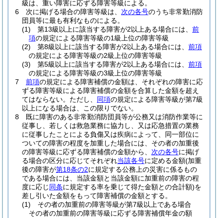
級は、重い障害に応ずる障害等級による。
6
次に掲げる場合の障害等級は、
次の各号
のうち非常勤消防
団員等に最も有利なものによる。
(1)
第13級以上に該当する障害が2以上ある場合には、
前
項
の規定による障害等級の1級上位の障害等級
(2)
第8級以上に該当する障害が2以上ある場合には、
前項
の規定による障害等級の2級上位の障害等級
(3)
第5級以上に該当する障害が2以上ある場合には、
前項
の規定による障害等級の3級上位の障害等級
7
前項
の規定による障害補償の金額は、それぞれの障害に応
ずる障害等級による障害補償の金額を合算した金額を超え
てはならない。
ただし、
同項
の規定による障害等級が第7級
以上になる場合は、この限りでない。
8
既に障害のある非常勤消防団員等が公務又は消防作業等に
従事し、若しくは救急業務に協力し、又は応急措置の業務
に従事したことによる負傷又は疾病によって、同一部位に
ついての障害の程度を加重した場合には、その者の加重後
の障害等級に応ずる障害補償の金額から、
次の各号
に掲げ
る場合の区分に応じてそれぞれ
当該各号
に定める金額
(加重
後の障害が
第18条の2
に規定する公務上の災害に係るもの
である場合には、当該金額と当該金額に加重前の障害の程
度に応じ
同条
に規定する率を乗じて得た金額との合計額)
を
差し引いた金額をもって障害補償の金額とする。
(1)
その者の加重前の障害等級が第7級以上である場合
その者の加重前の障害等級に応ずる障害補償年金の額