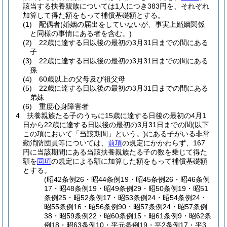
該当する扶養親族については1人につき383円を、それぞれ
加算して得た額をもって補償基礎額とする。
(1)
配偶者
(婚姻の届出をしていないが、事実上婚姻関係
と同様の事情にある者を含む。)
(2)
22歳に達する日以後の最初の3月31日までの間にある
子
(3)
22歳に達する日以後の最初の3月31日までの間にある
孫
(4)
60歳以上の父母及び祖父母
(5)
22歳に達する日以後の最初の3月31日までの間にある
弟妹
(6)
重度心身障害者
4
扶養親族たる子のうちに15歳に達する日後の最初の4月1
日から22歳に達する日以後の最初の3月31日までの間
(以下
この項において「当該期間」という。)
にある子がいる非常
勤消防団員等については、
前項
の規定にかかわらず、167
円に当該期間にある当該扶養親族たる子の数を乗じて得た
額を
同項
の規定による額に加算した額をもって補償基礎額
とする。
(昭42条例26・昭44条例19・昭45条例26・昭46条例
17・昭48条例19・昭49条例29・昭50条例19・昭51
条例25・昭52条例17・昭53条例24・昭54条例24・
昭55条例16・昭56条例90・昭57条例24・昭57条例
38・昭59条例22・昭60条例15・昭61条例9・昭62条
例18・昭63条例10・平元条例19・平2条例17・平3