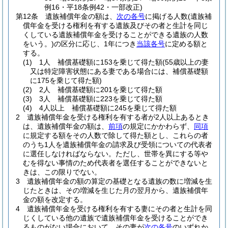
例16・平18条例42・一部改正)
第12条
遺族補償年金の額は、
次の各号
に掲げる人数
(遺族補
償年金を受ける権利を有する遺族及びその者と生計を同じ
くしている遺族補償年金を受けることができる遺族の人数
をいう。)
の区分に応じ、1年につき
当該各号
に定める額と
する。
(1)
1人 補償基礎額に153を乗じて得た額
(55歳以上の妻
又は特定障害状態にある妻である場合には、補償基礎額
に175を乗じて得た額)
(2)
2人 補償基礎額に201を乗じて得た額
(3)
3人 補償基礎額に223を乗じて得た額
(4)
4人以上 補償基礎額に245を乗じて得た額
2
遺族補償年金を受ける権利を有する者が2人以上あるとき
は、遺族補償年金の額は、
前項
の規定にかかわらず、
同項
に規定する額をその人数で除して得た額とし、これらの者
のうち1人を遺族補償年金の請求及び受領についての代表者
に選任しなければならない。
ただし、世帯を異にする等や
むを得ない事情のため代表者を選任することができないと
きは、この限りでない。
3
遺族補償年金の額の算定の基礎となる遺族の数に増減を生
じたときは、その増減を生じた月の翌月から、遺族補償年
金の額を改定する。
4
遺族補償年金を受ける権利を有する妻にその者と生計を同
じくしている他の遺族で遺族補償年金を受けることができ
るものがない場合において、その妻が
次の各号
のいずれか