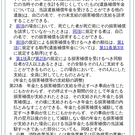
亡の当時その者と生計を同じくしていたもの
(遺族補償年金
については、当該遺族補償年金を受けることができる他の
遺族)
は、自己の名で、その未支給の損害補償の支給を請求
することができる。
2
前項
の場合において、死亡した者が死亡前にその損害補償
を請求していなかったときは、
同項
に規定する者は、自己
の名で、その損害補償を請求することができる。
3
前項
の規定による損害補償を受けるべき者の順位は、
第1
項
に規定する順序
(遺族補償年金については、
第11条第3項
に規定する順序)
とする。
4
第1項
及び
第2項
の規定による損害補償を受けるべき同順
位者が2人以上あるときは、その全額をその1人に支給する
ことができるものとし、この場合において、その1人にした
支給は、全員に対してしたものとみなす。
(年金たる損害補償等の支給額の調整)
第23条
年金たる損害補償の支給を停止すべき事由が生じた
にもかかわらず、その停止すべき期間の分として年金たる
損害補償が支給されたときは、その支給された年金たる損
害補償は、その後に支給されるべき年金たる損害補償の内
払とみなすことができる。
年金たる損害補償を減額して改
定すべき事由が生じたにもかかわらず、その事由が生じた
月の翌月以後の分として減額しない額の年金たる損害補償
が支給された場合における当該年金たる損害補償の当該減
額すべきであった部分についても、同様とする。
2
公務、消防作業等若しくは救急業務又は応急措置の業務に