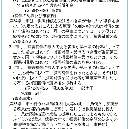
(2)
過誤払による返還金債権に係る遺族補償年金と同順位
で支給されるべき遺族補償年金
(昭56条例90・追加)
(補償の免責及び求償権)
第24条
市は、損害補償を受けるべき者が他の法令
(条例を含
む。)
の定めるところによる療養その他の給付又は補償を受
けた場合においては、同一の事由については、その受けた
療養その他の給付又は補償の限度において、損害補償の責
めを免かれる。
2
市は、損害補償の原因である災害が第三者の行為によって
生じた場合において、損害補償を受けるべき者が当該第三
者から同一の事由について損害補償を受けたときは、その
価額の限度において、損害補償の責めを免かれる。
3
市は、損害補償の原因である災害が第三者の行為によって
生じた場合において、損害補償を行ったときは、その価額
の限度において、損害補償を受けた者が当該第三者に対し
て有する損害賠償の請求権を取得する。
(昭42条例26・昭56条例90・一部改正)
第3章
雑則
(審査請求)
第25条
市の行う非常勤消防団員等の死亡、負傷又は疾病が
公務又は消防作業等に従事し、若しくは救急業務に協力
し、又は応急措置の業務に従事したことによるものである
かどうかの認定、療養の方法、損害補償の金額の決定その
他損害補償の実施について不服のある者は、市長に対し