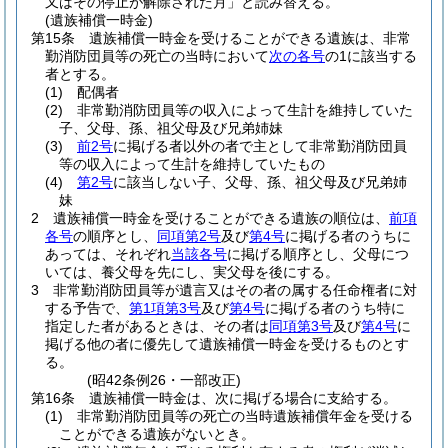
又はその停止が解除された月」と読み替える。
(遺族補償一時金)
第15条
遺族補償一時金を受けることができる遺族は、非常
勤消防団員等の死亡の当時において
次の各号
の1に該当する
者とする。
(1)
配偶者
(2)
非常勤消防団員等の収入によって生計を維持していた
子、父母、孫、祖父母及び兄弟姉妹
(3)
前2号
に掲げる者以外の者で主として非常勤消防団員
等の収入によって生計を維持していたもの
(4)
第2号
に該当しない子、父母、孫、祖父母及び兄弟姉
妹
2
遺族補償一時金を受けることができる遺族の順位は、
前項
各号
の順序とし、
同項第2号
及び
第4号
に掲げる者のうちに
あっては、それぞれ
当該各号
に掲げる順序とし、父母につ
いては、養父母を先にし、実父母を後にする。
3
非常勤消防団員等が遺言又はその者の属する任命権者に対
する予告で、
第1項第3号
及び
第4号
に掲げる者のうち特に
指定した者があるときは、その者は
同項第3号
及び
第4号
に
掲げる他の者に優先して遺族補償一時金を受けるものとす
る。
(昭42条例26・一部改正)
第16条
遺族補償一時金は、次に掲げる場合に支給する。
(1)
非常勤消防団員等の死亡の当時遺族補償年金を受ける
ことができる遺族がないとき。