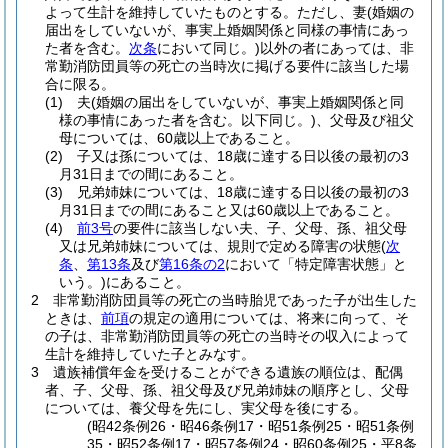
よって生計を維持していたものとする。
ただし、妻
(婚姻の
届出をしていないが、事実上婚姻関係と同様の事情にあっ
た者を含む。
次条
において同じ。)
以外の者にあっては、非
常勤消防団員等の死亡の当時次に掲げる要件に該当した場
合に限る。
(1)
夫
(婚姻の届出をしていないが、事実上婚姻関係と同
様の事情にあった者を含む。以下同じ。)
、父母及び祖父
母については、60歳以上であること。
(2)
子又は孫については、18歳に達する日以後の最初の3
月31日までの間にあること。
(3)
兄弟姉妹については、18歳に達する日以後の最初の3
月31日までの間にあること又は60歳以上であること。
(4)
前3号
の要件に該当しない夫、子、父母、孫、祖父母
又は兄弟姉妹については、規則で定める障害の状態
(
次
条
、
第13条
及び
第16条の2
において「特定障害状態」と
いう。)
にあること。
2
非常勤消防団員等の死亡の当時胎児であった子が出生した
ときは、
前項
の規定の適用については、将来に向って、そ
の子は、非常勤消防団員等の死亡の当時その収入によって
生計を維持していた子とみなす。
3
遺族補償年金を受けることができる遺族の順位は、配偶
者、子、父母、孫、祖父母及び兄弟姉妹の順序とし、父母
については、養父母を先にし、実父母を後にする。
(昭42条例26・昭46条例17・昭51条例25・昭51条例
35・昭52条例17・昭57条例24・昭60条例25・平8条