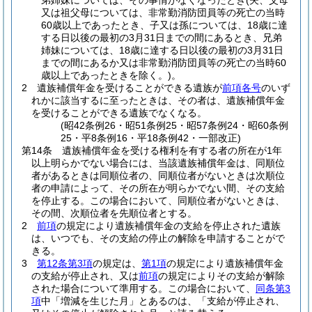
弟姉妹については、その事情がなくなったとき
(夫、父母
又は祖父母については、非常勤消防団員等の死亡の当時
60歳以上であったとき、子又は孫については、18歳に達
する日以後の最初の3月31日までの間にあるとき、兄弟
姉妹については、18歳に達する日以後の最初の3月31日
までの間にあるか又は非常勤消防団員等の死亡の当時60
歳以上であったときを除く。)
。
2
遺族補償年金を受けることができる遺族が
前項各号
のいず
れかに該当するに至ったときは、その者は、遺族補償年金
を受けることができる遺族でなくなる。
(昭42条例26・昭51条例25・昭57条例24・昭60条例
25・平8条例16・平18条例42・一部改正)
第14条
遺族補償年金を受ける権利を有する者の所在が1年
以上明らかでない場合には、当該遺族補償年金は、同順位
者があるときは同順位者の、同順位者がないときは次順位
者の申請によって、その所在が明らかでない間、その支給
を停止する。
この場合において、同順位者がないときは、
その間、次順位者を先順位者とする。
2
前項
の規定により遺族補償年金の支給を停止された遺族
は、いつでも、その支給の停止の解除を申請することがで
きる。
3
第12条第3項
の規定は、
第1項
の規定により遺族補償年金
の支給が停止され、又は
前項
の規定によりその支給が解除
された場合について準用する。
この場合において、
同条第3
項
中「増減を生じた月」とあるのは、「支給が停止され、