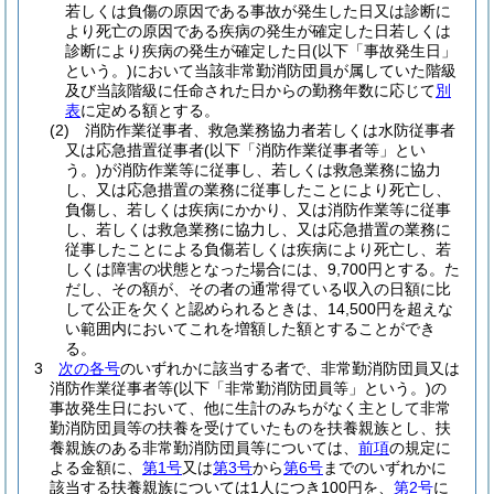
若しくは負傷の原因である事故が発生した日又は診断に
より死亡の原因である疾病の発生が確定した日若しくは
診断により疾病の発生が確定した日
(以下「事故発生日」
という。)
において当該非常勤消防団員が属していた階級
及び当該階級に任命された日からの勤務年数に応じて
別
表
に定める額とする。
(2)
消防作業従事者、救急業務協力者若しくは水防従事者
又は応急措置従事者
(以下「消防作業従事者等」とい
う。)
が消防作業等に従事し、若しくは救急業務に協力
し、又は応急措置の業務に従事したことにより死亡し、
負傷し、若しくは疾病にかかり、又は消防作業等に従事
し、若しくは救急業務に協力し、又は応急措置の業務に
従事したことによる負傷若しくは疾病により死亡し、若
しくは障害の状態となった場合には、9,700円とする。
た
だし、その額が、その者の通常得ている収入の日額に比
して公正を欠くと認められるときは、14,500円を超えな
い範囲内においてこれを増額した額とすることができ
る。
3
次の各号
のいずれかに該当する者で、非常勤消防団員又は
消防作業従事者等
(以下「非常勤消防団員等」という。)
の
事故発生日において、他に生計のみちがなく主として非常
勤消防団員等の扶養を受けていたものを扶養親族とし、扶
養親族のある非常勤消防団員等については、
前項
の規定に
よる金額に、
第1号
又は
第3号
から
第6号
までのいずれかに
該当する扶養親族については1人につき100円を、
第2号
に