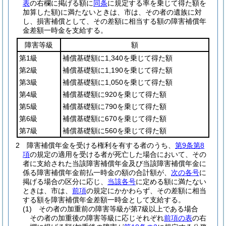
表
の右欄に掲げる額に
同条
に規定する率を乗じて得た額を
加算した額)
に満たないときは、市は、その者の遺族に対
し、損害補償として、その差額に相当する額の障害補償年
金差額一時金を支給する。
障害等級
額
第1級
補償基礎額に1,340を乗じて得た額
第2級
補償基礎額に1,190を乗じて得た額
第3級
補償基礎額に1,050を乗じて得た額
第4級
補償基礎額に920を乗じて得た額
第5級
補償基礎額に790を乗じて得た額
第6級
補償基礎額に670を乗じて得た額
第7級
補償基礎額に560を乗じて得た額
2
障害補償年金を受ける権利を有する者のうち、
第9条第8
項
の規定の適用を受ける者が死亡した場合において、その
者に支給された当該障害補償年金及び当該障害補償年金に
係る障害補償年金前払一時金の額の合計額が、
次の各号
に
掲げる場合の区分に応じ、
当該各号
に定める額に満たない
ときは、市は、
前項
の規定にかかわらず、その差額に相当
する額を障害補償年金差額一時金として支給する。
(1)
その者の加重前の障害等級が第7級以上である場合
その者の加重後の障害等級に応じそれぞれ
前項の表
の右