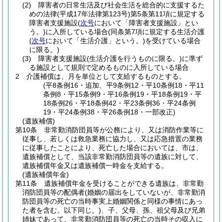
(2)
障害者の日常生活及び社会生活を総合的に支援するた
めの法律
(平成17年法律第123号)
第5条第11項に規定する
障害者支援施設
(
次号
において「障害者支援施設」とい
う。)
に入所している場合
(同条第7項に規定する生活介護
(
次号
において「生活介護」という。)
を受けている場合
に限る。)
(3)
障害者支援施設
(生活介護を行うものに限る。)
に準ず
る施設として規則で定めるものに入所している場合
2
介護補償は、月を単位として支給するものとする。
(平8条例16・追加、平9条例12・平10条例18・平11
条例8・平15条例9・平16条例19・平18条例19・平
18条例26・平18条例42・平23条例36・平24条例
19・平24条例38・平26条例18・一部改正)
(遺族補償)
第10条
非常勤消防団員等が公務により、又は消防作業等に
従事し、若しくは救急業務に協力し、又は応急措置の業務
に従事したことにより、死亡した場合においては、市は、
遺族補償として、当該非常勤消防団員等の遺族に対して、
遺族補償年金又は遺族補償一時金を支給する。
(遺族補償年金)
第11条
遺族補償年金を受けることができる遺族は、非常勤
消防団員等の配偶者
(婚姻の届出をしていないが、非常勤消
防団員等の死亡の当時事実上婚姻関係と同様の事情にあっ
た者を含む。以下同じ。)
、子、父母、孫、祖父母及び兄弟
姉妹であって、非常勤消防団員等の死亡の当時その収入に