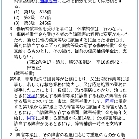
補償基礎額に
当該各号
に定める倍数を乗じて得た額とす
る。
(1)
第1級 313倍
(2)
第2級 277倍
(3)
第3級 245倍
3
傷病補償年金を受ける者には、休業補償は、行わない。
4
傷病補償年金を受ける者の当該障害の程度に変更があった
ため、新たに他の傷病等級に該当するに至った場合には、
新たに該当するに至った傷病等級の応ずる傷病補償年金を
支給するものとし、その後は、従前の傷病補償年金は、支
給しない。
(昭52条例17・追加、昭57条例24・平18条例42・一
部改正)
(障害補償)
第9条
非常勤消防団員等が公務により、又は消防作業等に従
事し、若しくは救急業務に協力し、又は応急処置の業務に
従事したことにより、負傷し、又は疾病にかかり、治った
ときに
次項
に規定する障害等級に該当する程度の障害が存
する場合においては、市は、障害補償として、
同項
に規定
する第1級から第7級までの障害等級に該当する障害がある
ときには、当該障害が存する期間、障害補償年金を毎年支
給し、
同項
に規定する第8級から第14級までの障害等級に
該当する障害があるときには、障害補償一時金を支給す
る。
2
障害等級は、その障害の程度に応じて重度のものから順