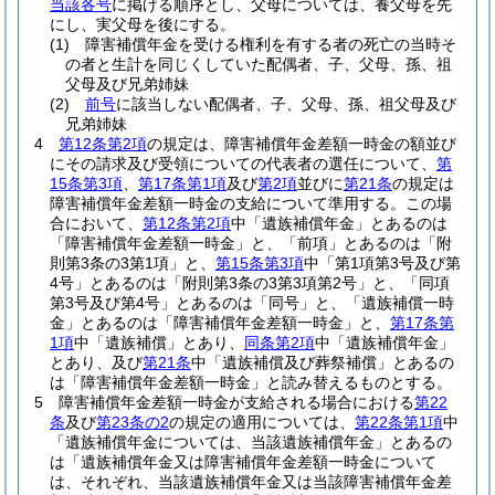
当該各号
に掲げる順序とし、父母については、養父母を先
にし、実父母を後にする。
(1)
障害補償年金を受ける権利を有する者の死亡の当時そ
の者と生計を同じくしていた配偶者、子、父母、孫、祖
父母及び兄弟姉妹
(2)
前号
に該当しない配偶者、子、父母、孫、祖父母及び
兄弟姉妹
4
第12条第2項
の規定は、障害補償年金差額一時金の額並び
にその請求及び受領についての代表者の選任について、
第
15条第3項
、
第17条第1項
及び
第2項
並びに
第21条
の規定は
障害補償年金差額一時金の支給について準用する。
この場
合において、
第12条第2項
中「遺族補償年金」とあるのは
「障害補償年金差額一時金」と、「前項」とあるのは「附
則第3条の3第1項」と、
第15条第3項
中「第1項第3号及び第
4号」とあるのは「附則第3条の3第3項第2号」と、「同項
第3号及び第4号」とあるのは「同号」と、「遺族補償一時
金」とあるのは「障害補償年金差額一時金」と、
第17条第
1項
中「遺族補償」とあり、
同条第2項
中「遺族補償年金」
とあり、及び
第21条
中「遺族補償及び葬祭補償」とあるの
は「障害補償年金差額一時金」と読み替えるものとする。
5
障害補償年金差額一時金が支給される場合における
第22
条
及び
第23条の2
の規定の適用については、
第22条第1項
中
「遺族補償年金については、当該遺族補償年金」とあるの
は「遺族補償年金又は障害補償年金差額一時金について
は、それぞれ、当該遺族補償年金又は当該障害補償年金差