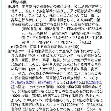
(葬祭補償)
第18条
非常勤消防団員等が公務により、又は消防作業等に
従事し、若しくは救急業務に協力し、又は応急措置の業務
に従事したことにより、死亡した場合においては、市は、
葬祭を行う者に対して、葬祭補償として、315,000円に補
償基礎額の30倍に相当する金額を加えた金額を支給する。
(昭50条例19・昭52条例17・昭54条例24・昭56条例
90・昭58条例14・昭61条例9・昭63条例10・平2条
例17・平4条例29・平6条例19・平8条例16・平10条
例18・平12条例29・平18条例42・一部改正)
(特殊公務に従事する非常勤消防団員の特例)
第18条の2
非常勤消防団員がその生命又は身体に対する高
度の危険が予測される状況の下において、火災の鎮圧又は
暴風、豪雨、洪水、高潮、地震、津波その他の異常な自然
現象若しくは火災、爆発その他これらに類する異常な事態
の発生時における人命の救助その他の被害の防御に従事
し、そのため公務上の災害を受けた場合における当該災害
に係る傷病補償年金、障害補償又は遺族補償については、
第8条の2第2項
、
第9条第3項
若しくは
第4項
又は
第12条第1
項
の額は、それぞれ当該額に100分の50
(傷病補償年金のう
ち、第1級の傷病等級に該当する障害に係るものにあっては
100分の40、第2級の傷病等級に該当する障害に係るものに
あっては100分の45、障害補償のうち、第1級の障害等級に
該当する障害に係るものにあっては100分の40、第2級の障
害等級に該当する障害に係るものにあっては100分の45)
を