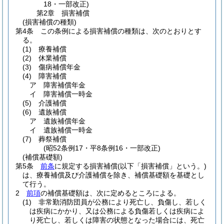
18・一部改正)
第2章
損害補償
(損害補償の種類)
第4条
この条例による損害補償の種類は、次のとおりとす
る。
(1)
療養補償
(2)
休業補償
(3)
傷病補償年金
(4)
障害補償
ア
障害補償年金
イ
障害補償一時金
(5)
介護補償
(6)
遺族補償
ア
遺族補償年金
イ
遺族補償一時金
(7)
葬祭補償
(昭52条例17・平8条例16・一部改正)
(補償基礎額)
第5条
前条
に規定する損害補償
(以下「損害補償」という。)
は、療養補償及び介護補償を除き、補償基礎額を基礎とし
て行う。
2
前項
の補償基礎額は、次に定めるところによる。
(1)
非常勤消防団員が公務により死亡し、負傷し、若しく
は疾病にかかり、又は公務による負傷若しくは疾病によ
り死亡し、若しくは障害の状態となった場合には、死亡