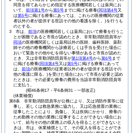
同意を得てあらかじめ指定する医療機関若しくは薬局にお
いて、
前項第1号
から
第5号
までに掲げる療養
(
同項第4号
又
は
第5号
に掲げる療養にあっては、これらの医療機関の従業
者以外の者が提供する世話その他の看護を除く。)
を行うも
のとする。
3
市は、
前項
の医療機関若しくは薬局において療養を行うこ
とが困難であると市長が認めたとき、非常勤消防団員等が
同項
の医療機関若しくは薬局以外の医師、歯科医師、薬剤
師その他の療養機関から診療若しくは手当を受けた場合に
おいて緊急その他やむを得ない事情があると市長が認めた
とき、又は非常勤消防団員等が
第1項第4号
から
第6号
まで
に掲げる療養
(
同項第4号
又は
第5号
に掲げる療養にあって
は、
前項
の医療機関の従業者以外の者が提供する世話その
他の看護に限る。)
を受けた場合において市長が必要と認め
たときは、その必要な療養の費用を当該非常勤消防団員等
に支払う。
(昭46条例17・平6条例31・一部改正)
(休業補償)
第8条
非常勤消防団員等が公務により、又は消防作業等に従
事し、若しくは救急業務に協力し、又は応急措置の業務に
従事したことにより、負傷し、又は疾病にかかり、療養の
ため勤務その他の業務に従事することができない場合にお
いて、給与その他の業務上の収入を得ることができないと
きは、市は、休業補償として、その収入を得ることができ