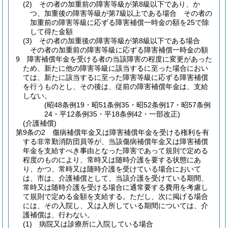
(2)
その者の加重前の障害等級が第8級以下であり、か
つ、加重後の障害等級が第7級以上である場合 その者の
加重前の障害等級に応ずる障害補償一時金の額を25で除
して得た金額
(3)
その者の加重後の障害等級が第8級以下である場合
その者の加重前の障害等級に応ずる障害補償一時金の額
9
障害補償年金を受ける者の当該障害の程度に変更があった
ため、新たに他の障害等級に該当するに至った場合におい
ては、新たに該当するに至った障害等級に応ずる障害補償
を行うものとし、その後は、従前の障害補償年金は、支給
しない。
(昭48条例19・昭51条例35・昭52条例17・昭57条例
24・平12条例35・平18条例42・一部改正)
(介護補償)
第9条の2
傷病補償年金又は障害補償年金を受ける権利を有
する非常勤消防団員等が、当該傷病補償年金又は障害補償
年金を支給すべき事由となった障害であって規則で定める
程度のものにより、常時又は随時介護を要する状態にあ
り、かつ、常時又は随時介護を受けている場合において
は、市は、介護補償として、当該介護を受けている期間、
常時又は随時介護を受ける場合に通常要する費用を考慮し
て規則で定める金額を支給する。
ただし、次に掲げる場合
には、その入院し、又は入所している期間については、介
護補償は、行わない。
(1)
病院又は診療所に入院している場合