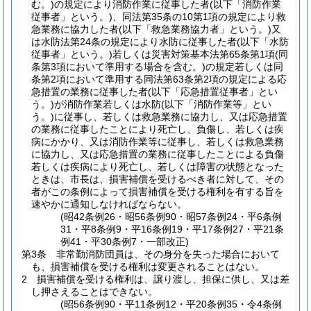
む。)
の規定により消防作業に従事した者
(以下「消防作業
従事者」という。)
、同法第35条の10第1項の規定により救
急業務に協力した者
(以下「救急業務協力者」という。)
又
は水防法第24条の規定により水防に従事した者
(以下「水防
従事者」という。)
若しくは災害対策基本法第65条第1項
(同
条第3項において準用する場合を含む。)
の規定若しくは同
条第2項において準用する同法第63条第2項の規定による応
急措置の業務に従事した者
(以下「応急措置従事者」とい
う。)
が消防作業若しくは水防
(以下「消防作業等」とい
う。)
に従事し、若しくは救急業務に協力し、又は応急措置
の業務に従事したことにより死亡し、負傷し、若しくは疾
病にかかり、又は消防作業等に従事し、若しくは救急業務
に協力し、又は応急措置の業務に従事したことによる負傷
若しくは疾病により死亡し、若しくは障害の状態となった
ときは、市長は、損害補償を受けるべき者に対して、その
者がこの条例によって損害補償を受ける権利を有する旨を
速やかに通知しなければならない。
(昭42条例26・昭56条例90・昭57条例24・平6条例
31・平8条例9・平16条例19・平17条例27・平21条
例41・平30条例7・一部改正)
第3条
非常勤消防団員は、その身分を失った場合において
も、損害補償を受ける権利は変更されることはない。
2
損害補償を受ける権利は、譲り渡し、担保に供し、又は差
し押さえることはできない。
(昭56条例90・平11条例12・平20条例35・令4条例