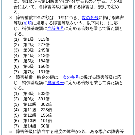
に、第1級から第14級までに区分するものとする。
この場
合において、各障害等級に該当する障害は、規則で定め
る。
3
障害補償年金の額は、1年につき、
次の各号
に掲げる障害
等級
(
前項
に規定する障害等級をいう。以下同じ。)
に応
じ、補償基礎額に
当該各号
に定める倍数を乗じて得た額と
する。
(1)
第1級 313倍
(2)
第2級 277倍
(3)
第3級 245倍
(4)
第4級 213倍
(5)
第5級 184倍
(6)
第6級 156倍
(7)
第7級 131倍
4
障害補償一時金の額は、
次の各号
に掲げる障害等級に応
じ、補償基礎額に
当該各号
に定める倍数を乗じて得た額と
する。
(1)
第8級 503倍
(2)
第9級 391倍
(3)
第10級 302倍
(4)
第11級 223倍
(5)
第12級 156倍
(6)
第13級 101倍
(7)
第14級 56倍
5
障害等級に該当する程度の障害が2以上ある場合の障害等