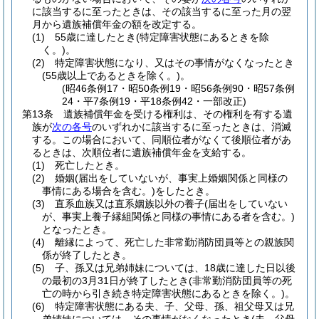
に該当するに至ったときは、その該当するに至った月の翌
月から遺族補償年金の額を改定する。
(1)
55歳に達したとき
(特定障害状態にあるときを除
く。)
。
(2)
特定障害状態になり、又はその事情がなくなったとき
(55歳以上であるときを除く。)
。
(昭46条例17・昭50条例19・昭56条例90・昭57条例
24・平7条例19・平18条例42・一部改正)
第13条
遺族補償年金を受ける権利は、その権利を有する遺
族が
次の各号
のいずれかに該当するに至ったときは、消滅
する。
この場合において、同順位者がなくて後順位者があ
るときは、次順位者に遺族補償年金を支給する。
(1)
死亡したとき。
(2)
婚姻
(届出をしていないが、事実上婚姻関係と同様の
事情にある場合を含む。)
をしたとき。
(3)
直系血族又は直系姻族以外の養子
(届出をしていない
が、事実上養子縁組関係と同様の事情にある者を含む。)
となったとき。
(4)
離縁によって、死亡した非常勤消防団員等との親族関
係が終了したとき。
(5)
子、孫又は兄弟姉妹については、18歳に達した日以後
の最初の3月31日が終了したとき
(非常勤消防団員等の死
亡の時から引き続き特定障害状態にあるときを除く。)
。
(6)
特定障害状態にある夫、子、父母、孫、祖父母又は兄