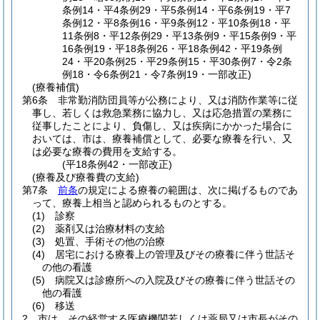
条例14・平4条例29・平5条例14・平6条例19・平7
条例12・平8条例16・平9条例12・平10条例18・平
11条例8・平12条例29・平13条例9・平15条例9・平
16条例19・平18条例26・平18条例42・平19条例
24・平20条例25・平29条例15・平30条例7・令2条
例18・令6条例21・令7条例19・一部改正)
(療養補償)
第6条
非常勤消防団員等が公務により、又は消防作業等に従
事し、若しくは救急業務に協力し、又は応急措置の業務に
従事したことにより、負傷し、又は疾病にかかった場合に
おいては、市は、療養補償として、必要な療養を行い、又
は必要な療養の費用を支給する。
(平18条例42・一部改正)
(療養及び療養費の支給)
第7条
前条
の規定による療養の範囲は、次に掲げるものであ
って、療養上相当と認められるものとする。
(1)
診察
(2)
薬剤又は治療材料の支給
(3)
処置、手術その他の治療
(4)
居宅における療養上の管理及びその療養に伴う世話そ
の他の看護
(5)
病院又は診療所への入院及びその療養に伴う世話その
他の看護
(6)
移送
2
市は、その経営する医療機関若しくは薬局又は市長がその