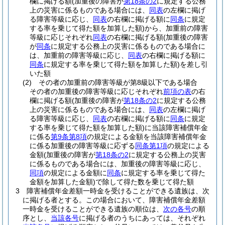
欄に掲げる額
(加重後の障害が
第18条の2
に規定する公務
上の災害に係るものである場合には、
同表
の左欄に掲げ
る障害等級に応じ、
同表
の右欄に掲げる額に
同条
に規定
する率を乗じて得た額を加算した額)
から、加重前の障害
等級に応じそれぞれ
同表
の右欄に掲げる額
(加重後の障害
が
同条
に規定する公務上の災害に係るものである場合に
は、加重前の障害等級に応じ、
同表
の右欄に掲げる額に
同条
に規定する率を乗じて得た額を加算した額)
を差し引
いた額
(2)
その者の加重前の障害等級が第8級以下である場合
その者の加重後の障害等級に応じそれぞれ
前項の表
の右
欄に掲げる額
(加重後の障害が
第18条の2
に規定する公務
上の災害に係るものである場合には、
同表
の左欄に掲げ
る障害等級に応じ、
同表
の右欄に掲げる額に
同条
に規定
する率を乗じて得た額を加算した額)
に当該障害補償年金
に係る
第9条第8項
の規定による金額を当該障害補償年金
に係る加重後の障害等級に応ずる
同条第1項
の規定による
金額
(加重後の障害が
第18条の2
に規定する公務上の災害
に係るものである場合には、加重後の障害等級に応じ、
同項
の規定による金額に
同条
に規定する率を乗じて得た
金額を加算した金額)
で除して得た数を乗じて得た額
3
障害補償年金差額一時金を受けることができる遺族は、次
に掲げる者とする。
この場合において、障害補償年金差額
一時金を受けることができる遺族の順位は、
次の各号
の順
序とし、
当該各号
に掲げる者のうちにあっては、それぞれ