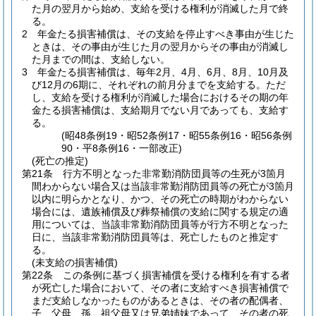
た月の翌月から始め、支給を受ける権利が消滅した月で終
る。
2
年金たる損害補償は、その支給を停止すべき事由が生じた
ときは、その事由が生じた月の翌月からその事由が消滅し
た月までの間は、支給しない。
3
年金たる損害補償は、毎年2月、4月、6月、8月、10月及
び12月の6期に、それぞれの前月分までを支給する。
ただ
し、支給を受ける権利が消滅した場合におけるその期の年
金たる損害補償は、支給期月でない月であっても、支給す
る。
(昭48条例19・昭52条例17・昭55条例16・昭56条例
90・平8条例16・一部改正)
(死亡の推定)
第21条
行方不明となった非常勤消防団員等の生死が3箇月
間わからない場合又は当該非常勤消防団員等の死亡が3箇月
以内に明らかとなり、かつ、その死亡の時期がわからない
場合には、遺族補償及び葬祭補償の支給に関する規定の適
用については、当該非常勤消防団員等が行方不明となった
日に、当該非常勤消防団員等は、死亡したものと推定す
る。
(未支給の損害補償)
第22条
この条例に基づく損害補償を受ける権利を有する者
が死亡した場合において、その者に支給すべき損害補償で
まだ支給しなかったものがあるときは、その者の配偶者、
子、父母、孫、祖父母又は兄弟姉妹であって、その者の死