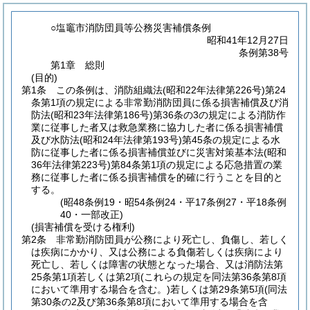
○塩竈市消防団員等公務災害補償条例
昭和41年12月27日
条例第38号
第1章
総則
(目的)
第1条
この条例は、消防組織法
(昭和22年法律第226号)
第24
条第1項の規定による非常勤消防団員に係る損害補償及び消
防法
(昭和23年法律第186号)
第36条の3の規定による消防作
業に従事した者又は救急業務に協力した者に係る損害補償
及び水防法
(昭和24年法律第193号)
第45条の規定による水
防に従事した者に係る損害補償並びに災害対策基本法
(昭和
36年法律第223号)
第84条第1項の規定による応急措置の業
務に従事した者に係る損害補償を的確に行うことを目的と
する。
(昭48条例19・昭54条例24・平17条例27・平18条例
40・一部改正)
(損害補償を受ける権利)
第2条
非常勤消防団員が公務により死亡し、負傷し、若しく
は疾病にかかり、又は公務による負傷若しくは疾病により
死亡し、若しくは障害の状態となった場合、又は消防法第
25条第1項若しくは第2項
(これらの規定を同法第36条第8項
において準用する場合を含む。)
若しくは第29条第5項
(同法
第30条の2及び第36条第8項において準用する場合を含