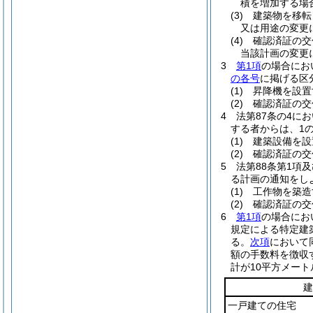
積を増加する場
(3)
建築物を移転
又は用途の変更
(4)
確認済証の交
当該計画の変更
3
第1項
の場合にお
の各号
に掲げる区
(1)
昇降機を設置
(2)
確認済証の交
4
法第87条の4に
する者からは、1
(1)
建築設備を設
(2)
確認済証の交
5
法第88条第1項
る計画の通知をし
(1)
工作物を築造
(2)
確認済証の交
6
第1項
の場合にお
規定による特定建
る。
次項
において
額の手数料を徴収
計が10平方メー
建
一戸建ての住宅