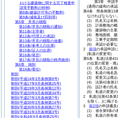
第3章
申請
おける建築物に関する完了検査申
(適用の緩和の承認
請等手数料の特例)
第4条
県条例第1
第8条
(建築許可等の手数料)
なければならない
第9条
(減免及び罰則等)
(1)
氏名又は名称
第5章
意見の聴取
(2)
計画敷地の概
第10条
(意見の聴取の通知)
(3)
建築物の主要
第11条
(主宰者)
(4)
敷地面積、建
第12条
(代理人の承認)
(5)
工事予定期間
第13条
(意見の聴取の放棄)
(6)
承認が必要な
第14条
(参考人の出席)
2
前項
の承認申請に
第15条
(証人の出席)
(私道の変更等)
第16条
(発言)
第5条
私道
(法第4
第17条
(意見の聴取の秩序維持)
の位置の変更・廃
第6章
雑則
(1)
氏名又は名称
第18条
(委任)
(2)
私道の地名及
附則
(3)
変更又は廃止
附則
(平成14年3月条例第8号)
(4)
法第42条第
附則
(平成17年9月条例第25号)
(5)
設計者の氏名
附則
(平成19年3月条例第12号)
(6)
私道の変更の
附則
(平成20年9月条例第34号)
2
私道
(法第42条
附則
(平成27年3月条例第7号)
を除く。)
に掲げる
附則
(平成30年3月条例第14号)
3
前2項
の申請書及
附則
(平成30年9月条例第27号)
(1)
省令第9条の
附則
(平成31年3月条例第3号)
(2)
私道の所有者
附則
(令和4年9月条例第25号)