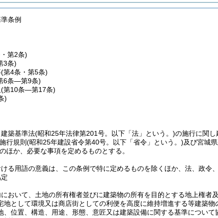
基準条例
条・第2条)
第3条)
等
(第4条・第5条)
第6条―第9条)
取
(第10条―第17条)
条)
、建築基準法
(昭和25年法律第201号。以下「法」という。)
の施行に関し
施行規則
(昭和25年建設省令第40号。以下「省令」という。)
及び宮城県
のほか、必要な事項を定めるものとする。
おける用語の意義は、この条例で特に定めるものを除くほか、法、政令
協定
内において、土地の所有権者並びに建築物の所有を目的とする地上権者
宅地として環境又は商店街としての利便を高度に維持増進する等建築物
地、位置、構造、用途、形態、意匠又は建築設備に関する基準について