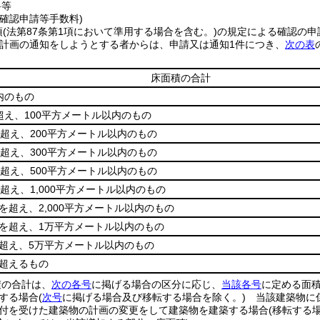
料等
確認申請等手数料)
項
(法第87条第1項において準用する場合を含む。)
の規定による確認の申
計画の通知をしようとする者からは、申請又は通知1件につき、
次の表
床面積の合計
内のもの
超え、100平方メートル以内のもの
を超え、200平方メートル以内のもの
を超え、300平方メートル以内のもの
を超え、500平方メートル以内のもの
を超え、1,000平方メートル以内のもの
ルを超え、2,000平方メートル以内のもの
トルを超え、1万平方メートル以内のもの
超え、5万平方メートル以内のもの
を超えるもの
積の合計は、
次の各号
に掲げる場合の区分に応じ、
当該各号
に定める面
する場合
(
次号
に掲げる場合及び移転する場合を除く。)
当該建築物に
付を受けた建築物の計画の変更をして建築物を建築する場合
(移転する