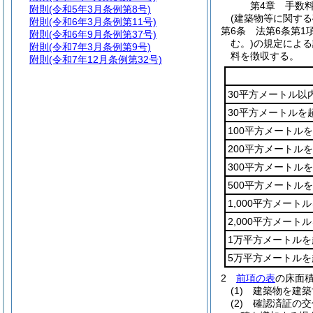
第4章
手数
附則
(令和5年3月条例第8号)
(建築物等に関する
附則
(令和6年3月条例第11号)
第6条
法第6条第1
附則
(令和6年9月条例第37号)
む。)
の規定による
附則
(令和7年3月条例第9号)
料を徴収する。
附則
(令和7年12月条例第32号)
30平方メートル以
30平方メートルを
100平方メートル
200平方メートル
300平方メートル
500平方メートル
1,000平方メート
2,000平方メー
1万平方メートルを
5万平方メートル
2
前項の表
の床面
(1)
建築物を建築
(2)
確認済証の交