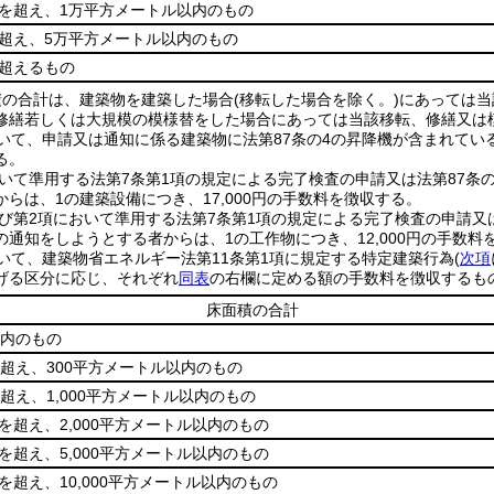
トルを超え、1万平方メートル以内のもの
超え、5万平方メートル以内のもの
を超えるもの
積の合計は、建築物を建築した場合
(移転した場合を除く。)
にあっては当
修繕若しくは大規模の模様替をした場合にあっては当該移転、修繕又は
いて、申請又は通知に係る建築物に法第87条の4の昇降機が含まれてい
る。
おいて準用する法第7条第1項の規定による完了検査の申請又は法第87条
らは、1の建築設備につき、17,000円の手数料を徴収する。
及び第2項において準用する法第7条第1項の規定による完了検査の申請又は
通知をしようとする者からは、1の工作物につき、12,000円の手数料
いて、建築物省エネルギー法第11条第1項に規定する特定建築行為
(
次項
げる区分に応じ、それぞれ
同表
の右欄に定める額の手数料を徴収するも
床面積の合計
以内のもの
を超え、300平方メートル以内のもの
を超え、1,000平方メートル以内のもの
ルを超え、2,000平方メートル以内のもの
ルを超え、5,000平方メートル以内のもの
ルを超え、10,000平方メートル以内のもの