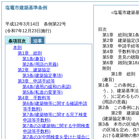
塩竈市建築基準条例
○塩竈市建築
平成12年3月14日 条例第22号
目次
(令和7年12月23日施行)
第1章
総則
(第1
第2章
建築協定
(
条項目次
沿革
第3章
申請手続
本則
第4章
手数料等
(
第1章
総則
第5章
意見の聴
第1条
(趣旨)
第6章
雑則
(第18
第2条
(用語の意義)
附則
第2章
建築協定
第1章
総則
第3条
(建築協定事項)
(趣旨)
第3章
申請手続等
第1条
この条例は
第4条
(適用の緩和の承認)
う。)
、建築基準法
第5条
(私道の変更等)
う。)
に定めるもの
第4章
手数料等
(用語の意義)
第6条
(建築物等に関する確認申請
第2条
この条例に
等手数料)
第2章
建築
第7条
(建築物等に関する完了検査
(建築協定事項)
申請等手数料)
第3条
本市の区域
第7条の2
(建築物に関する中間検査
の区域を定め、住
申請等手数料)
おける建築物の敷
第7条の3
(中間検査を受けた場合に