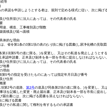
手続等
)
3条の承認を申請しようとする者は、規則で定める様式に従い、次に掲げ
。
及び住所並びに法人にあっては、その代表者の氏名
要
用途、構造、工事種別及び階数
築面積及び延べ面積
具体的な理由
は、省令第1条の3第1項の表の
(い)
項に掲げる図書
(し尿浄化槽の見取図
2条第1項第5号の道に限る。)
を変更し、又はその私道を廃止しようとす
止承認申請書、正本及び副本を各一部を市長に提出しなければならない
及び住所並びに法人にあっては、その代表者の氏名
び地番
の理由
1項第5号の指定を受けたものにあっては指定年月日及び番号
及び住所
概要
第1項第2号の道路、
第3号
の道及び同条第2項の道に限る。)
を変更し、又
事項を記載した変更・廃止届出書、正本及び副本各一部を市長に提出し
び届出書には、次に掲げる図書を添えなければならない。
表に掲げる図書
及びその私道に関して権利を有するものの承諾書