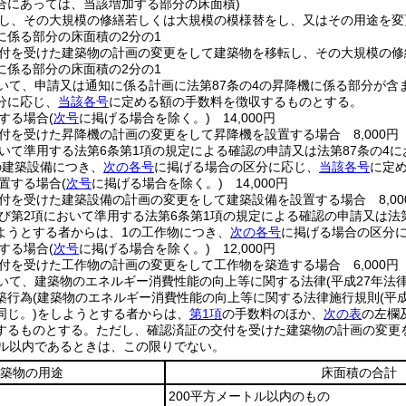
合にあっては、当該増加する部分の床面積)
し、その大規模の修繕若しくは大規模の模様替をし、又はその用途を変
に係る部分の床面積の2分の1
付を受けた建築物の計画の変更をして建築物を移転し、その大規模の
に係る部分の床面積の2分の1
いて、申請又は通知に係る計画に法第87条の4の昇降機に係る部分が含
分に応じ、
当該各号
に定める額の手数料を徴収するものとする。
する場合
(
次号
に掲げる場合を除く。)
14,000円
付を受けた昇降機の計画の変更をして昇降機を設置する場合 8,000円
おいて準用する法第6条第1項の規定による確認の申請又は法第87条の4
の建築設備につき、
次の各号
に掲げる場合の区分に応じ、
当該各号
に定
置する場合
(
次号
に掲げる場合を除く。)
14,000円
付を受けた建築設備の計画の変更をして建築設備を設置する場合 8,00
及び第2項において準用する法第6条第1項の規定による確認の申請又は法第
ようとする者からは、1の工作物につき、
次の各号
に掲げる場合の区分
する場合
(
次号
に掲げる場合を除く。)
12,000円
付を受けた工作物の計画の変更をして工作物を築造する場合 6,000円
いて、建築物のエネルギー消費性能の向上等に関する法律
(平成27年
築行為
(建築物のエネルギー消費性能の向上等に関する法律施行規則
(平
同じ。)
をしようとする者からは、
第1項
の手数料のほか、
次の表
の左欄
するものとする。
ただし、確認済証の交付を受けた建築物の計画の変更
トル以内であるときは、この限りでない。
築物の用途
床面積の合計
200平方メートル以内のもの