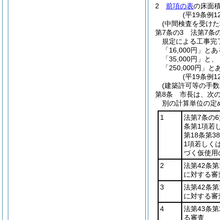
2
前項の表
の床面
(平19条例
(中間検査を受け
第7条の3
法第7条
規定による工事完
「16,000円」と
「35,000円」と、
「250,000円」と
(平19条例
(建築許可等の手数
第8条
市長は、次
別の計算単位の定
1
法第7条の
条第1項若
第18条第3
1項若しく
づく仮使用
2
法第42条
に対する審
3
法第42条
に対する審
4
法第43条
る審査