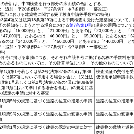
積の合計は、中間検査を行う部分の床面積の合計とする。
12・追加・平20条例34・平27条例7・令7条例9・一部改正)
た場合における建築物に関する完了検査申請等手数料の特例)
の3第4項又は法第18条第29項による中間検査を受けた建築物について、
了の通知をしようとする場合における
第7条第1項
の規定の適用について
あるのは「15,000円」と、「21,000円」とあるのは「20,000円」と、「2
「47,000円」とあるのは「46,000円」と、「65,000円」とあるのは「6
あるのは「240,000円」と、「450,000円」とあるのは「440,000円」
12・追加・平20条例34・平27条例7・令7条例9・一部改正)
料)
の各号に掲げる事務につき、それぞれ当該各号に掲げる名称の手数料を
めのあるものにおいては、その計算単位につき、その他のものについて
6第1項第1号若しくは第2号
(法第87条の4又は第88
検査済証の交付を受
しくは第2項において準用する場合を含む。)
又は法
仮使用承認申請手数
8項第1号若しくは第2号
(法第87条の4又は第88条第
は第2項において準用する場合を含む。)
の規定に基
の認定の申請に対する審査
第1項第5号の規定に基づく道路の位置の指定の申請
道路の位置の指定申
査
第1項第5号の規定に基づく道路の位置の変更の申請
道路の位置の変更申
査
第2項第1号の規定に基づく建築の認定の申請に対す
建築物の敷地と道路
数料