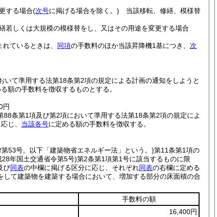
更する場合
(
次号
に掲げる場合を除く。)
当該移転、修繕、模様替
修繕若しくは大規模の模様替をし、又はその用途を変更する場合
まれているときは、
同項
の手数料のほか当該昇降機1基につき、
次
において準用する法第18条第2項の規定による計画の通知をしようと
める額の手数料を徴収するものとする。
0円
88条第1項及び第2項において準用する法第18条第2項の規定によ
に応じ、
当該各号
に定める額の手数料を徴収する。
法律第53号。以下「建築物省エネルギー法」という。)
第11条第1項の
成28年国土交通省令第5号)
第2条第1項第1号に該当するものに限
及び
同表
の中欄に掲げる区分に応じ、それぞれ
同表
の右欄に定める
をして建築物を建築する場合において、増加する部分の床面積の合
手数料の額
16,400円