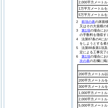
2,000平方メー
1万平方メートルを
5万平方メートル
2
前項の表
の床面
又はその大規模の
3
第1項
の場合にお
の手数料を徴収す
4
法第87条の4に
をしようとする者か
5
法第88条第1項
定による工事完了の
6
第1項
の場合にお
次の表
の左欄に掲
200平方メートル
200平方メートル
300平方メートル
1,000平方メート
2,000平方メート
5,000平方メート