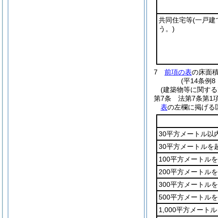
共同住宅等
(一戸
う。)
7
前項の表
の床面
(平14条例
(建築物等に関する
第7条
法第7条第1
表
の左欄に掲げる
30平方メートル以
30平方メートルを
100平方メートル
200平方メートル
300平方メートル
500平方メートル
1,000平方メート