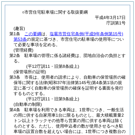
○市営住宅駐車場に関する取扱要綱
平成4年3月17日
庁訓第1号
(趣旨)
第1条
この要綱
は、
塩竈市営住宅条例
(平成9年条例第15号)
第53条
の規定に基づき、市営住宅の駐車場の使用等につい
て必要な事項を定める。
(管理経費)
第2条
駐車場の管理に係る諸経費は、団地自治会の負担とす
る。
(平12庁訓11・旧第8条繰上)
(保管場所の証明)
第3条
市長は、使用者の請求により、自動車の保管場所の確
保等に関する法律
(昭和37年法律第145号)
第4条第1項の規
定に基づく自動車の保管場所の確保を証明する書面を発行
するものとする。
(平12庁訓11・旧第9条繰上)
(自動車の制限)
第4条
駐車場を利用できる車両は、1世帯につき、一般生活
の用に供する自家用車1台に限るものとし、最大積載重量2
トン以上トラックその他専ら営業の用に供する車両は除く
ものとする。
ただし、使用申込者の数が使用させるべき駐
車場の設置台数を超えない場合には、1世帯につき複数台の