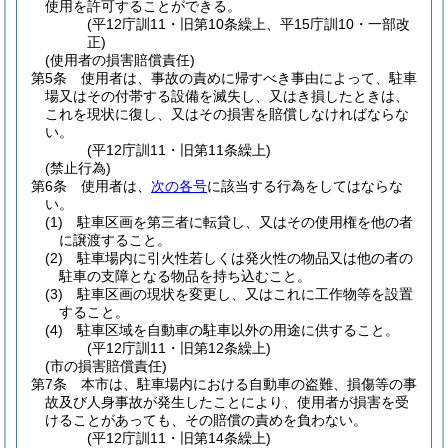
使用を許可することができる。
(平12庁訓11・旧第10条繰上、平15庁訓10・一部改
正)
(使用者の損害賠償責任)
第5条
使用者は、事故の責めに帰すべき事由によって、駐車
場又はその付帯する設備を滅失し、又はき損したときは、
これを現状に復し、又はその損害を賠償しなければならな
い。
(平12庁訓11・旧第11条繰上)
(禁止行為)
第6条
使用者は、
次の各号
に該当する行為をしてはならな
い。
(1)
駐車区画を第三者に転貸し、又はその使用権を他の者
に譲渡すること。
(2)
駐車場内に引火性若しくは発火性の物品又は他の者の
駐車の支障となる物品を持ち込むこと。
(3)
駐車区画の現状を変更し、又はこれに工作物等を設置
すること。
(4)
駐車区域を自動車の駐車以外の用途に供すること。
(平12庁訓11・旧第12条繰上)
(市の損害賠償責任)
第7条
本市は、駐車場内における自動車の盗難、損傷等の事
故及び人身事故が発生したことにより、使用者が損害を受
けることがあっても、その賠償の責めを負わない。
(平12庁訓11・旧第14条繰上)