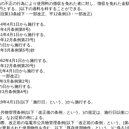
他の不正の行為により使用料の徴収を免れた者に対し、徴収を免れた金額
0円とする。)
以下の過料を科することができる。
・旧第13条繰下・一部改正、平12条例13・一部改正)
4年4月1日から施行する。
1年4月
条例第8号)
1年4月1日から施行する。
0年12月
条例第23号)
の日から施行する。
2年3月
条例第5号)
抄
62年4月1日から施行する。
3年12月
条例第20号)
元年4月1日から施行する。
・一部改正)
年3月
条例第2号)
の日から施行する。
年3月
条例第4号)
9年4月1日
(以下「施行日」という。)
から施行する。
公共物管理条例
(以下「改正後の条例」という。)
の規定は、施行日以後に
は、なお従前の例による。
の際、改正前の塩竈市公共物管理条例
(以下「改正前の条例」という。)
第
が更新された使用物件を含む。以下「既存使用物件」という。)
に係る1