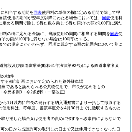
る。
間に相当する期間を
同表
使用料の単位の欄に定める期間で除して得
当該使用の期間が翌年度以降にわたる場合においては、
同表
使用料
に定める期間で除して得た数を乗じて得た額
(その額が100円に満た
用料の欄に定める金額に、当該使用の期間に相当する期間を
同表
使
(その額が100円に満たない場合は100円)
とする。
までの規定にかかわらず、同項に規定する額の範囲内において別に
道施設及び鉄道事業法
(昭和61年法律第92号)
による鉄道事業者又
他の物件
規定する都市計画において定められた路外駐車場
適当であると認められる公共物使用で、市長が定めるもの
11・令元条例9・令2条例9・一部改正)
から1月以内に市長の発行する納入通知書により一括して徴収する
使用料は、毎年度、当該年度分を4月30日までに徴収するものと
を取り消した場合又は使用者の責めに帰するべき事由によらないで
許可の日から当該許可の取消しの日まで又は使用できなくなった日