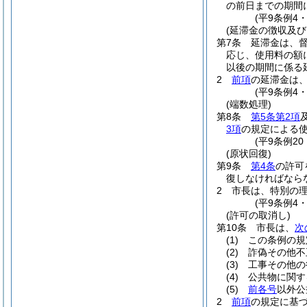
の前日までの期間
(平9条例4
(延滞金の徴収及び
第7条
延滞金は、督
応じ、使用料の額に
以後の期間に係る
2
前項
の延滞金は、
(平9条例4
(端数処理)
第8条
第5条第2項
3項
の規定による使
(平9条例20
(原状回復)
第9条
第4条
の許可
復しなければなら
2
市長は、特別の
(平9条例4
(許可の取消し)
第10条
市長は、
次
(1)
この条例の規
(2)
詐偽その他不
(3)
工事その他の
(4)
公共物に関す
(5)
前各号
以外公
2
前項
の規定に基