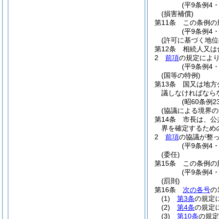
(平9条例4
(損害補償)
第11条
この条例の
(平9条例4
(許可に基づく地位
第12条
相続人又は
2
前項
の規定によ
(平9条例4
(国等の特例)
第13条
国又は地方
議しなければなら
(昭60条例
(協議による境界の
第14条
市長は、公
界を確定するため
2
前項
の協議が整
(平9条例4
(委任)
第15条
この条例の
(平9条例4
(罰則)
第16条
次の各号
の
(1)
第3条
の規定
(2)
第4条
の規定
(3)
第10条
の規定