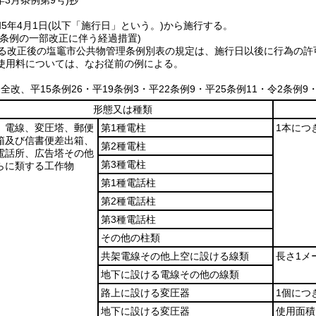
年3月
条例第9号)
抄
5年4月1日
(以下「施行日」という。)
から施行する。
理条例の一部改正に伴う経過措置)
よる改正後の塩竈市公共物管理条例別表の規定は、施行日以後に行為の許
使用料については、なお従前の例による。
・全改、平15条例26・平19条例3・平22条例9・平25条例11・令2条例9
形態又は種類
、電線、変圧塔、郵便
第1種電柱
1本につ
箱及び信書便差出箱、
第2種電柱
電話所、広告塔その他
第3種電柱
らに類する工作物
第1種電話柱
第2種電話柱
第3種電話柱
その他の柱類
共架電線その他上空に設ける線類
長さ1メ
地下に設ける電線その他の線類
路上に設ける変圧器
1個につ
地下に設ける変圧器
使用面積