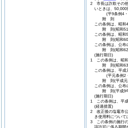
2
市長は詐欺その
いときは、50,00
(平9条例4
附
則
この条例は、昭和4
附
則
(昭和5
この条例は、昭和5
附
則
(昭和6
この条例は、公布
附
則
(昭和6
(施行期日)
1
この条例は、昭和
附
則
(昭和6
この条例は、平成
(平元条例2
附
則
(平成元
この条例は、公布
附
則
(平成9
(施行期日)
1
この条例は、平成
(経過措置)
2
改正後の塩竈市
き使用料について
3
この条例の施行
該許可に係る期間