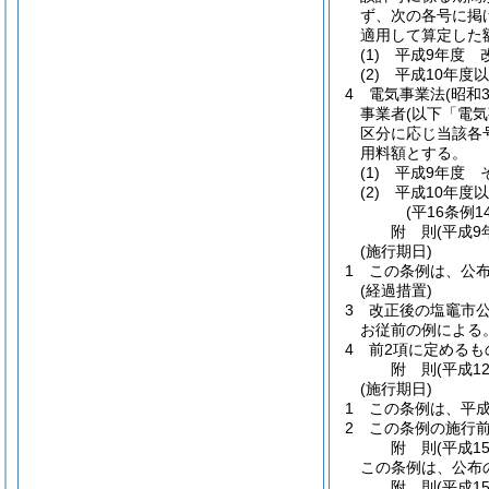
ず、次の各号に掲
適用して算定した
(1)
平成9年度 
(2)
平成10年度
4
電気事業法
(昭和
事業者
(以下「電
区分に応じ当該各
用料額とする。
(1)
平成9年度 
(2)
平成10年度
(平16条例
附
則
(平成9
(施行期日)
1
この条例は、公
(経過措置)
3
改正後の塩竈市
お従前の例による
4
前2項に定める
附
則
(平成1
(施行期日)
1
この条例は、平成
2
この条例の施行
附
則
(平成1
この条例は、公布
附
則
(平成1