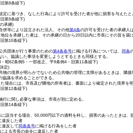
・旧第8条繰下)
規定に基づき、なした行為により許可を受けた者が他に損害を与えたと
・旧第9条繰下)
の承継)
合併等により設立された法人、その他
第4条
の許可を受けた者の承継人
り地位を承継した者は、その承継の日から20日以内に市長にその旨を届
・旧第10条繰下)
公共団体が行う事業のための
第4条各号
に掲げる行為については、
同条
ない。
協議した事項を変更しようとするときも同様とする。
23・昭62条例5・一部改正、平9条例4・旧第11条繰下)
決定)
共物の境界が明らかでないため公共物の管理に支障があるときは、隣接
の協議を求めることができる。
った場合には、市長及び隣地の所有者は、書面により確定された境界を
・旧第12条繰下)
施行に関し必要な事項は、市長が別に定める。
・旧第14条繰下)
1に該当する場合、50,000円以下の過料を科し、損害のあったときは
に違反した者
に違反して
同条各号
に掲げる行為をした者
による市長の命令に違反した者