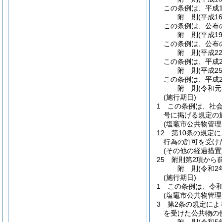
この条例は、平成1
附
則
(平成1
この条例は、公布
附
則
(平成1
この条例は、公布
附
則
(平成2
この条例は、平成2
附
則
(平成2
この条例は、平成2
附
則
(令和元
(施行期日)
1
この条例は、社
号に掲げる規定の
(塩竈市公共物管
12
第10条の規定
行為の許可を受け
(その他の経過措置
25
附則第2項から
附
則
(令和2
(施行期日)
1
この条例は、令和
(塩竈市公共物管
3
第2条の規定に
を受けた公共物の