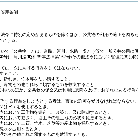
物管理条例
、法令に特別の定めがあるものを除くほか、公共物の利用の適正を図る
的とする。
おいて「公共物」とは、道路、河川、水路、堤とう等で一般公共の用に
0号)
、河川法
(昭和39年法律第167号)
その他法令に基づく管理に関し特
しては、次に掲げる行為をしてはならない。
すること。
、砂れき、竹木等をたい積すること。
、毒物その他これらに類するものを投棄すること。
るもののほか、公共物の保全又は利用に支障を及ぼすおそれのある行為
該当する行為をしようとする者は、市長の許可を受けなければならない
又は水面を使用するとき。
内において工作物を築造し、改築し、又は除却するとき。
内において掘さく、盛土その他土地の形状を変更するとき。
内において土石、竹木、芝草等の産出物を採取するとき。
流水を占用するとき。
汚水その他これに類するものを放流するとき。