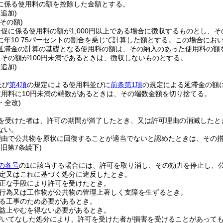
に係る使用料の額を控除した金額とする。
・追加)
その額)
促に係る使用料の額が1,000円以上である場合に徴収するものとし、
年10.75パーセントの割合を乗じて計算した額とする。
この場合にお
延滞金の計算の基礎となる使用料の額は、その納入のあった使用料の額
その額が100円未満であるときは、徴収しないものとする。
・追加)
及び
第4項
の規定による使用料並びに
前条第1項
の規定による延滞金の額
用料に10円未満の端数があるときは、その端数金額を切り捨てる。
・全改)
を受けた者は、許可の期間が満了したとき、又は許可理由の消滅したと
ない。
理由で公共物を原状に回復することが適当でないと認めたときは、その
・旧第7条繰下)
の各号
の1に該当する場合には、許可を取り消し、その効力を停止し、
定又はこれに基づく処分に違反したとき。
正な手段により許可を受けたとき。
行為又は工作物が公共物の管理上著しく支障を生ずるとき。
る工事のため必要があるとき。
益上やむを得ない必要があるとき。
づいてなした処分により、許可を受けた者が損害を受けることがあって