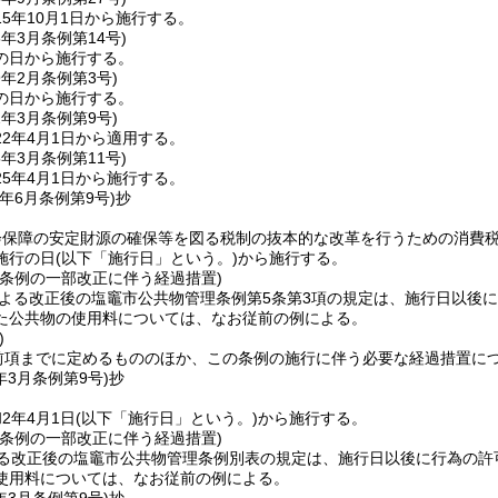
5年10月1日から施行する。
6年3月
条例第14号)
の日から施行する。
9年2月
条例第3号)
の日から施行する。
2年3月
条例第9号)
2年4月1日から適用する。
5年3月
条例第11号)
5年4月1日から施行する。
年6月
条例第9号)
抄
会保障の安定財源の確保等を図る税制の抜本的な改革を行うための消費
施行の日
(以下「施行日」という。)
から施行する。
理条例の一部改正に伴う経過措置)
による改正後の塩竈市公共物管理条例第5条第3項の規定は、施行日以後
た公共物の使用料については、なお従前の例による。
)
前項までに定めるもののほか、この条例の施行に伴う必要な経過措置に
年3月
条例第9号)
抄
2年4月1日
(以下「施行日」という。)
から施行する。
理条例の一部改正に伴う経過措置)
よる改正後の塩竈市公共物管理条例別表の規定は、施行日以後に行為の許
使用料については、なお従前の例による。