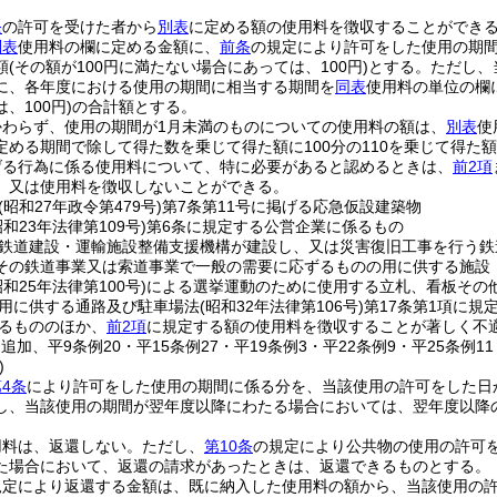
条
の許可を受けた者から
別表
に定める額の使用料を徴収することができ
別表
使用料の欄に定める金額に、
前条
の規定により許可をした使用の期
額
(その額が100円に満たない場合にあっては、100円)
とする。
ただし、
に、各年度における使用の期間に相当する期間を
同表
使用料の単位の欄
、100円)
の合計額とする。
かわらず、使用の期間が1月未満のものについての使用料の額は、
別表
使
定める期間で除して得た数を乗じて得た額に100分の110を乗じて得た額
げる行為に係る使用料について、特に必要があると認めるときは、
前2項
、又は使用料を徴収しないことができる。
(昭和27年政令第479号)
第7条第11号に掲げる応急仮設建築物
昭和23年法律第109号)
第6条に規定する公営企業に係るもの
鉄道建設・運輸施設整備支援機構が建設し、又は災害復旧工事を行う鉄
その鉄道事業又は索道事業で一般の需要に応ずるものの用に供する施設
昭和25年法律第100号)
による選挙運動のために使用する立札、看板その
用に供する通路及び駐車場法
(昭和32年法律第106号)
第17条第1項に
るもののほか、
前2項
に規定する額の使用料を徴収することが著しく不
・追加、平9条例20・平15条例27・平19条例3・平22条例9・平25条例
)
4条
により許可をした使用の期間に係る分を、当該使用の許可をした日
し、当該使用の期間が翌年度以降にわたる場合においては、翌年度以降の
用料は、返還しない。
ただし、
第10条
の規定により公共物の使用の許可
た場合において、返還の請求があったときは、返還できるものとする。
規定により返還する金額は、既に納入した使用料の額から、当該使用の