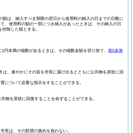
その額は、納入すべき期限の翌日から使用料の納入の日までの日数に
いて、使用料の額の一部につき納入があったときは、その納入の日
を控除した額とする。
に1円未満の端数があるときは、その端数金額を切り捨て、
第5条第
きは、速やかにその旨を市長に届け出るとともに公共物を原状に回
措置について必要な指示をすることができる。
公共物を原状に回復することを命ずることができる。
も市長は、その賠償の責めを負わない。