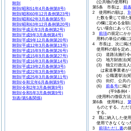
(公共物の使用料)
附則
第5条
市長は、
前
附則
(昭和51年4月条例第8号)
2
使用料の額は、
附則
(昭和60年12月条例第23号)
た数を乗じて得た
附則
(昭和62年3月条例第5号)
の欄に定める金額
附則
(昭和63年12月条例第20号)
ない場合にあっては
附則
(平成元年3月条例第2号)
3
前項
の規定にか
附則
(平成9年3月条例第4号)
用料の単位の欄に
附則
(平成9年12月条例第20号)
4
市長は、次に掲
附則
(平成12年3月条例第13号)
使用料の額を定め
附則
(平成15年9月条例第26号)
(1)
道路法施行令
附則
(平成15年9月条例第27号)
(2)
地方財政法
(
附則
(平成16年3月条例第14号)
(3)
独立行政法人
附則
(平成19年2月条例第3号)
は索道事業者が
附則
(平成22年3月条例第9号)
(4)
公職選挙法
(
附則
(平成25年3月条例第11号)
(5)
街灯、公共の
附則
(令和元年6月条例第9号)
(6)
前各号
に掲げ
附則
(令和2年3月条例第9号)
(平9条例4
附則
(令和5年3月条例第9号)
(使用料の徴収方法
別表
(第5条関係)
第6条
使用料は、
第
ものとする。
ただ
する。
2
既に納入した使
使用できなくなっ
3
前項ただし書
の