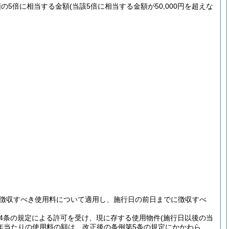
の5倍に相当する金額
(当該5倍に相当する金額が50,000円を超えな
徴収すべき使用料について適用し、施行日の前日までに徴収すべ
4条の規定による許可を受け、現に存する使用物件
(施行日以後の当
年当たりの使用料の額は、改正後の条例第5条の規定にかかわら