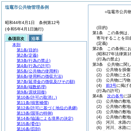
塩竈市公共物管理条例
○塩竈市公共
昭和44年4月1日 条例第12号
(目的)
(令和5年4月1日施行)
第1条
この条例は
寄与することを目
条項目次
沿革
(定義)
本則
第2条
この条例に
第1条
(目的)
(昭和27年法律第18
第2条
(定義)
(行為の禁止)
第3条
(行為の禁止)
第3条
公共物に関
第4条
(行為の許可)
(1)
公共物を損傷
第5条
(公共物の使用料)
(2)
公共物に土石
第6条
(使用料の徴収方法)
(3)
公共物に汚物
第7条
(延滞金の徴収及びその額)
(4)
前3号
に掲げ
第8条
(端数処理)
(行為の許可)
第9条
(原状回復)
第4条
次の各号
に
第10条
(許可の取消し)
(1)
公共物の敷地
第11条
(損害補償)
(2)
公共物の敷地
第12条
(許可に基づく地位の承継)
(3)
公共物の敷地
第13条
(国等の特例)
(4)
公共物の敷地
第14条
(協議による境界の決定)
(5)
河川、水路の
第15条
(委任)
(6)
河川、水路に
第16条
(罰則)