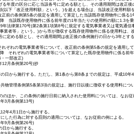
げる年度の区分に応じ当該各号に定める額とし、その適用期間は改正後
額
(以下「改正使用料額」という。)
を超える場合は、当該改正使用料額
改正前の条例第5条の規定を適用して算定した当該既存使用物件に係る1年
以降 当該既存使用物件に係る前年度の1年当たりの使用料の額に1.3を
39年法律第170号)
第2条第1項第8号に規定する電気事業者又は電気通信
気事業者等」という。)
から市が徴収する既存使用物件に係る使用料は、
号に定める額とし、その適用期間は改正後の条例施行の日から3年とす
それぞれの電気事業者等について、改正前の条例第5条の規定を適用して
以降 それぞれの電気事業者等について算定した既存使用物件に係る前年
14・一部改正)
年12月
条例第20号)
抄
布の日から施行する。
ただし、第1条から第8条までの規定は、平成10年4
公共物管理条例第5条第3項の規定は、施行日以後に徴収する使用料につ
。
もののほか、この条例の施行日前に納入された使用料については、なお従
2年3月
条例第13号)
12年4月1日から施行する。
前にした行為に対する罰則の適用については、なお従前の例による。
5年9月
条例第26号)
の日から施行する。
5年9月
条例第27号)