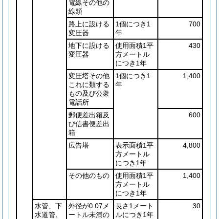
電線その他の
線類
路上に設ける
1個につき1
700
変圧器
年
地下に設ける
使用面積1平
430
変圧器
方メートル
につき1年
変圧塔その他
1個につき1
1,400
これに類する
年
もの及び公衆
電話所
郵便差出箱及
600
び信書便差出
箱
広告塔
表示面積1平
4,800
方メートル
につき1年
その他のもの
使用面積1平
1,400
方メートル
につき1年
水管、下
外径が0.07メ
長さ1メート
30
水道管、
ートル未満の
ルにつき1年