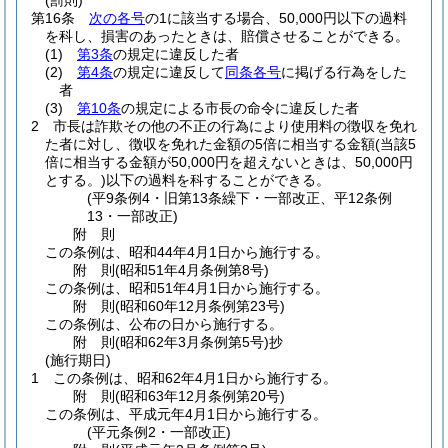
(罰則)
第16条
次の各号
の1に該当する場合、50,000円以下の過料
を科し、損害のあったときは、賠償させることができる。
(1)
第3条
の規定に違反した者
(2)
第4条
の規定に違反して
同条各号
に掲げる行為をした
者
(3)
第10条
の規定による市長の命令に違反した者
2
市長は詐欺その他の不正の行為により使用料の徴収を免れ
た者に対し、徴収を免れた金額の5倍に相当する金額
(当該5
倍に相当する金額が50,000円を超えないときは、50,000円
とする。)
以下の過料を科することができる。
(平9条例4・旧第13条繰下・一部改正、平12条例
13・一部改正)
附
則
この条例は、昭和44年4月1日から施行する。
附
則
(昭和51年4月
条例第8号)
この条例は、昭和51年4月1日から施行する。
附
則
(昭和60年12月
条例第23号)
この条例は、公布の日から施行する。
附
則
(昭和62年3月
条例第5号)
抄
(施行期日)
1
この条例は、昭和62年4月1日から施行する。
附
則
(昭和63年12月
条例第20号)
この条例は、平成元年4月1日から施行する。
(平元条例2・一部改正)