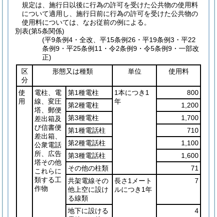
規定は、施行日以後に行為の許可を受けた公共物の使用料
について適用し、施行日前に行為の許可を受けた公共物の
使用料については、なお従前の例による。
別表
(第5条関係)
(平9条例4・全改、平15条例26・平19条例3・平22
条例9・平25条例11・令2条例9・令5条例9・一部改
正)
区
形態又は種類
単位
使用料
分
使
電柱、電
第1種電柱
1本につき1
800
用
線、変圧
年
第2種電柱
1,200
塔、郵便
第3種電柱
1,700
差出箱及
び信書便
第1種電話柱
710
差出箱、
第2種電話柱
1,100
公衆電話
所、広告
第3種電話柱
1,600
塔その他
その他の柱類
71
これらに
類する工
共架電線その
長さ1メート
7
作物
他上空に設け
ルにつき1年
る線類
地下に設ける
4