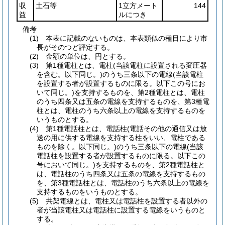
収
土石等
1立方メート
144
益
ルにつき
備考
(1) 本表に記載のないものは、本表類似の種目により市
長がそのつど評定する。
(2) 金額の単位は、円とする。
(3) 第1種電柱とは、電柱(当該電柱に設置される変圧器
を含む。以下同じ。)のうち三条以下の電線(当該電柱
を設置する者が設置するものに限る。以下この号にお
いて同じ。)を支持するものを、第2種電柱とは、電柱
のうち四条又は五条の電線を支持するものを、第3種電
柱とは、電柱のうち六条以上の電線を支持するものを
いうものとする。
(4) 第1種電話柱とは、電話柱(電話その他の通信又は放
送の用に供する電線を支持する柱をいい、電柱である
ものを除く。以下同じ。)のうち三条以下の電線(当該
電話柱を設置する者が設置するものに限る。以下この
号において同じ。)を支持するものを、第2種電話柱と
は、電話柱のうち四条又は五条の電線を支持するもの
を、第3種電話柱とは、電話柱のうち六条以上の電線を
支持するものをいうものとする。
(5) 共架電線とは、電柱又は電話柱を設置する者以外の
者が当該電柱又は電話柱に設置する電線をいうものと
する。