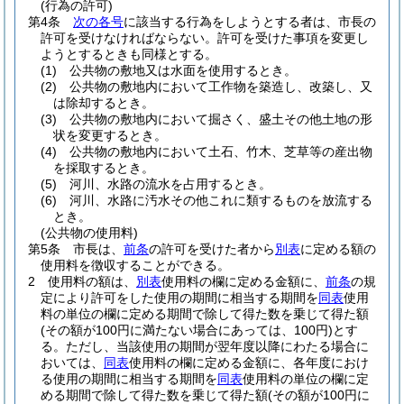
(行為の許可)
第4条
次の各号
に該当する行為をしようとする者は、市長の
許可を受けなければならない。
許可を受けた事項を変更し
ようとするときも同様とする。
(1)
公共物の敷地又は水面を使用するとき。
(2)
公共物の敷地内において工作物を築造し、改築し、又
は除却するとき。
(3)
公共物の敷地内において掘さく、盛土その他土地の形
状を変更するとき。
(4)
公共物の敷地内において土石、竹木、芝草等の産出物
を採取するとき。
(5)
河川、水路の流水を占用するとき。
(6)
河川、水路に汚水その他これに類するものを放流する
とき。
(公共物の使用料)
第5条
市長は、
前条
の許可を受けた者から
別表
に定める額の
使用料を徴収することができる。
2
使用料の額は、
別表
使用料の欄に定める金額に、
前条
の規
定により許可をした使用の期間に相当する期間を
同表
使用
料の単位の欄に定める期間で除して得た数を乗じて得た額
(その額が100円に満たない場合にあっては、100円)
とす
る。
ただし、当該使用の期間が翌年度以降にわたる場合に
おいては、
同表
使用料の欄に定める金額に、各年度におけ
る使用の期間に相当する期間を
同表
使用料の単位の欄に定
める期間で除して得た数を乗じて得た額
(その額が100円に