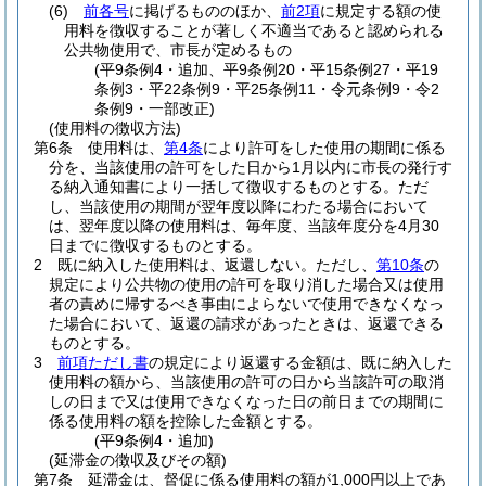
(6)
前各号
に掲げるもののほか、
前2項
に規定する額の使
用料を徴収することが著しく不適当であると認められる
公共物使用で、市長が定めるもの
(平9条例4・追加、平9条例20・平15条例27・平19
条例3・平22条例9・平25条例11・令元条例9・令2
条例9・一部改正)
(使用料の徴収方法)
第6条
使用料は、
第4条
により許可をした使用の期間に係る
分を、当該使用の許可をした日から1月以内に市長の発行す
る納入通知書により一括して徴収するものとする。
ただ
し、当該使用の期間が翌年度以降にわたる場合において
は、翌年度以降の使用料は、毎年度、当該年度分を4月30
日までに徴収するものとする。
2
既に納入した使用料は、返還しない。
ただし、
第10条
の
規定により公共物の使用の許可を取り消した場合又は使用
者の責めに帰するべき事由によらないで使用できなくなっ
た場合において、返還の請求があったときは、返還できる
ものとする。
3
前項ただし書
の規定により返還する金額は、既に納入した
使用料の額から、当該使用の許可の日から当該許可の取消
しの日まで又は使用できなくなった日の前日までの期間に
係る使用料の額を控除した金額とする。
(平9条例4・追加)
(延滞金の徴収及びその額)
第7条
延滞金は、督促に係る使用料の額が1,000円以上であ