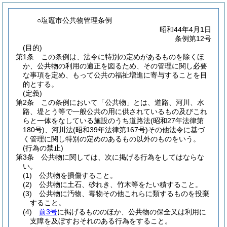
○塩竈市公共物管理条例
昭和44年4月1日
条例第12号
(目的)
第1条
この条例は、法令に特別の定めがあるものを除くほ
か、公共物の利用の適正を図るため、その管理に関し必要
な事項を定め、もって公共の福祉増進に寄与することを目
的とする。
(定義)
第2条
この条例において「公共物」とは、道路、河川、水
路、堤とう等で一般公共の用に供されているもの及びこれ
らと一体をなしている施設のうち道路法
(昭和27年法律第
180号)
、河川法
(昭和39年法律第167号)
その他法令に基づ
く管理に関し特別の定めのあるもの以外のものをいう。
(行為の禁止)
第3条
公共物に関しては、次に掲げる行為をしてはならな
い。
(1)
公共物を損傷すること。
(2)
公共物に土石、砂れき、竹木等をたい積すること。
(3)
公共物に汚物、毒物その他これらに類するものを投棄
すること。
(4)
前3号
に掲げるもののほか、公共物の保全又は利用に
支障を及ぼすおそれのある行為をすること。