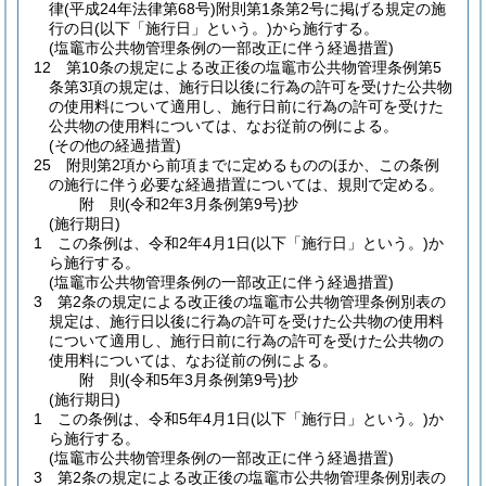
律
(平成24年法律第68号)
附則第1条第2号に掲げる規定の施
行の日
(以下「施行日」という。)
から施行する。
(塩竈市公共物管理条例の一部改正に伴う経過措置)
12
第10条の規定による改正後の塩竈市公共物管理条例第5
条第3項の規定は、施行日以後に行為の許可を受けた公共物
の使用料について適用し、施行日前に行為の許可を受けた
公共物の使用料については、なお従前の例による。
(その他の経過措置)
25
附則第2項から前項までに定めるもののほか、この条例
の施行に伴う必要な経過措置については、規則で定める。
附
則
(令和2年3月
条例第9号)
抄
(施行期日)
1
この条例は、令和2年4月1日
(以下「施行日」という。)
か
ら施行する。
(塩竈市公共物管理条例の一部改正に伴う経過措置)
3
第2条の規定による改正後の塩竈市公共物管理条例別表の
規定は、施行日以後に行為の許可を受けた公共物の使用料
について適用し、施行日前に行為の許可を受けた公共物の
使用料については、なお従前の例による。
附
則
(令和5年3月
条例第9号)
抄
(施行期日)
1
この条例は、令和5年4月1日
(以下「施行日」という。)
か
ら施行する。
(塩竈市公共物管理条例の一部改正に伴う経過措置)
3
第2条の規定による改正後の塩竈市公共物管理条例別表の