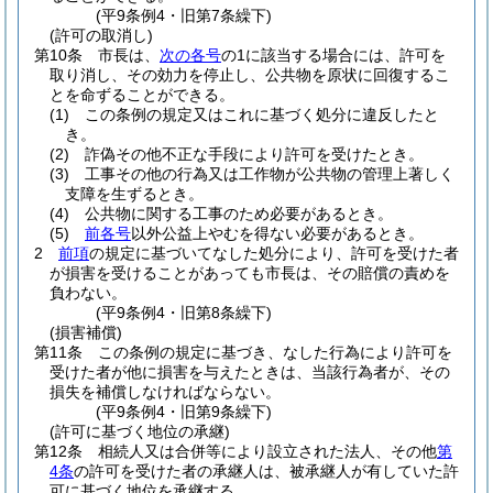
(平9条例4・旧第7条繰下)
(許可の取消し)
第10条
市長は、
次の各号
の1に該当する場合には、許可を
取り消し、その効力を停止し、公共物を原状に回復するこ
とを命ずることができる。
(1)
この条例の規定又はこれに基づく処分に違反したと
き。
(2)
詐偽その他不正な手段により許可を受けたとき。
(3)
工事その他の行為又は工作物が公共物の管理上著しく
支障を生ずるとき。
(4)
公共物に関する工事のため必要があるとき。
(5)
前各号
以外公益上やむを得ない必要があるとき。
2
前項
の規定に基づいてなした処分により、許可を受けた者
が損害を受けることがあっても市長は、その賠償の責めを
負わない。
(平9条例4・旧第8条繰下)
(損害補償)
第11条
この条例の規定に基づき、なした行為により許可を
受けた者が他に損害を与えたときは、当該行為者が、その
損失を補償しなければならない。
(平9条例4・旧第9条繰下)
(許可に基づく地位の承継)
第12条
相続人又は合併等により設立された法人、その他
第
4条
の許可を受けた者の承継人は、被承継人が有していた許
可に基づく地位を承継する。