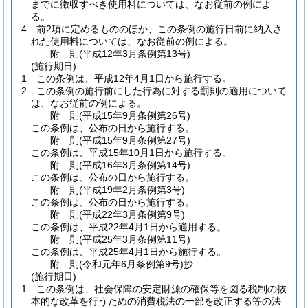
までに徴収すべき使用料については、なお従前の例によ
る。
4
前2項に定めるもののほか、この条例の施行日前に納入さ
れた使用料については、なお従前の例による。
附
則
(平成12年3月
条例第13号)
(施行期日)
1
この条例は、平成12年4月1日から施行する。
2
この条例の施行前にした行為に対する罰則の適用について
は、なお従前の例による。
附
則
(平成15年9月
条例第26号)
この条例は、公布の日から施行する。
附
則
(平成15年9月
条例第27号)
この条例は、平成15年10月1日から施行する。
附
則
(平成16年3月
条例第14号)
この条例は、公布の日から施行する。
附
則
(平成19年2月
条例第3号)
この条例は、公布の日から施行する。
附
則
(平成22年3月
条例第9号)
この条例は、平成22年4月1日から適用する。
附
則
(平成25年3月
条例第11号)
この条例は、平成25年4月1日から施行する。
附
則
(令和元年6月
条例第9号)
抄
(施行期日)
1
この条例は、社会保障の安定財源の確保等を図る税制の抜
本的な改革を行うための消費税法の一部を改正する等の法