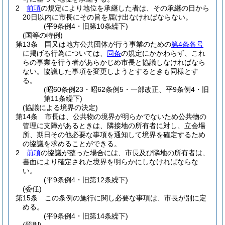
2
前項
の規定により地位を承継した者は、その承継の日から
20日以内に市長にその旨を届け出なければならない。
(平9条例4・旧第10条繰下)
(国等の特例)
第13条
国又は地方公共団体が行う事業のための
第4条各号
に掲げる行為については、
同条
の規定にかかわらず、これ
らの事業を行う者があらかじめ市長と協議しなければなら
ない。
協議した事項を変更しようとするときも同様とす
る。
(昭60条例23・昭62条例5・一部改正、平9条例4・旧
第11条繰下)
(協議による境界の決定)
第14条
市長は、公共物の境界が明らかでないため公共物の
管理に支障があるときは、隣接地の所有者に対し、立会場
所、期日その他必要な事項を通知して境界を確定するため
の協議を求めることができる。
2
前項
の協議が整った場合には、市長及び隣地の所有者は、
書面により確定された境界を明らかにしなければならな
い。
(平9条例4・旧第12条繰下)
(委任)
第15条
この条例の施行に関し必要な事項は、市長が別に定
める。
(平9条例4・旧第14条繰下)