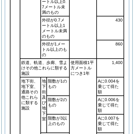
ートル以上0.
7メートル未
満のもの
外径が0.7メ
430
ートル以上1
メートル未満
のもの
外径が1メー
860
トル以上のも
の
鉄道、軌道、歩廊、雪よ
使用面積1平
1,400
けその他これらに類する
方メートル
施設
につき1年
地下街、
地
階数が1の
Aに0.004を
地下室、
下
もの
乗じて得た
通路その
街
額
他これら
及
階数が2の
Aに0.006を
に類する
び
もの
乗じて得た
施設
地
額
下
階数が3以
Aに0.007を
室
上のもの
乗じて得た
額