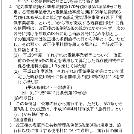
年当たりの使用料の額に1.3を乗じて得た額
4
電気事業法
(昭和39年法律第170号)
第2条第1項第8号に規
定する電気事業者又は電気通信事業法
(昭和59年法律第86
号)
第120条第1項に規定する認定電気通信事業者
(以下「電
気事業者等」という。)
から市が徴収する既存使用物件に係
る使用料は、改正後の条例第5条の規定にかかわらず、次の
各号に掲げる年度の区分に応じ当該各号に定める額とし、
その適用期間は改正後の条例施行の日から3年とする。
ただ
し、その額が、改正使用料額を超える場合は、当該改正使
用料額とする。
(1)
平成9年度 それぞれの電気事業者等について、改正
前の条例第5条の規定を適用して算定した既存使用物件に
係る使用料の額に1.3を乗じて得た額
(2)
平成10年度以降 それぞれの電気事業者等について算
定した既存使用物件に係る前年度の使用料の額に1.3を乗
じて得た額
(平16条例14・一部改正)
附
則
(平成9年12月
条例第20号)
抄
(施行期日)
1
この条例は、公布の日から施行する。
ただし、第1条から
第8条までの規定は、平成10年4月1日
(以下「施行日」とい
う。)
から施行する。
(経過措置)
3
改正後の塩竈市公共物管理条例第5条第3項の規定は、施
行日以後に徴収する使用料について適用し、施行日の前日