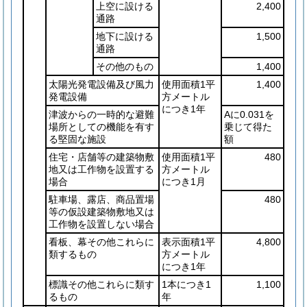
上空に設ける
2,400
通路
地下に設ける
1,500
通路
その他のもの
1,400
太陽光発電設備及び風力
使用面積1平
1,400
発電設備
方メートル
につき1年
津波からの一時的な避難
Aに0.031を
場所としての機能を有す
乗じて得た
る堅固な施設
額
住宅・店舗等の建築物敷
使用面積1平
480
地又は工作物を設置する
方メートル
場合
につき1月
駐車場、露店、商品置場
480
等の仮設建築物敷地又は
工作物を設置しない場合
看板、幕その他これらに
表示面積1平
4,800
類するもの
方メートル
につき1年
標識その他これらに類す
1本につき1
1,100
るもの
年