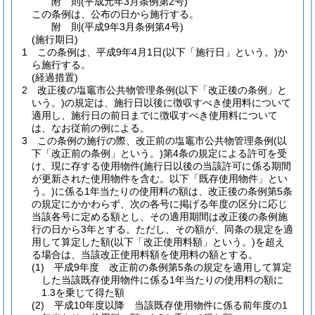
附
則
(平成元年3月
条例第2号)
この条例は、公布の日から施行する。
附
則
(平成9年3月
条例第4号)
(施行期日)
1
この条例は、平成9年4月1日
(以下「施行日」という。)
か
ら施行する。
(経過措置)
2
改正後の塩竈市公共物管理条例
(以下「改正後の条例」と
いう。)
の規定は、施行日以後に徴収すべき使用料について
適用し、施行日の前日までに徴収すべき使用料について
は、なお従前の例による。
3
この条例の施行の際、改正前の塩竈市公共物管理条例
(以
下「改正前の条例」という。)
第4条の規定による許可を受
け、現に存する使用物件
(施行日以後の当該許可に係る期間
が更新された使用物件を含む。以下「既存使用物件」とい
う。)
に係る1年当たりの使用料の額は、改正後の条例第5条
の規定にかかわらず、次の各号に掲げる年度の区分に応じ
当該各号に定める額とし、その適用期間は改正後の条例施
行の日から3年とする。
ただし、その額が、同条の規定を適
用して算定した額
(以下「改正使用料額」という。)
を超え
る場合は、当該改正使用料額を使用料の額とする。
(1)
平成9年度 改正前の条例第5条の規定を適用して算定
した当該既存使用物件に係る1年当たりの使用料の額に
1.3を乗じて得た額
(2)
平成10年度以降 当該既存使用物件に係る前年度の1