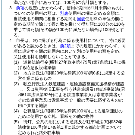
満たない場合にあっては、100円)
の合計額とする。
3
前項
の規定にかかわらず、使用の期間が1月未満のものに
ついての使用料の額は、
別表
使用料の欄に定める金額に、
当該使用の期間に相当する期間を
同表
使用料の単位の欄に
定める期間で除して得た数を乗じて得た額に100分の110を
乗じて得た額
(その額が100円に満たない場合は100円)
とす
る。
4
市長は、次に掲げる行為に係る使用料について、特に必要
があると認めるときは、
前2項
までの規定にかかわらず、同
項に規定する額の範囲内において別に使用料の額を定め、
又は使用料を徴収しないことができる。
(1)
道路法施行令
(昭和27年政令第479号)
第7条第11号に掲
げる応急仮設建築物
(2)
地方財政法
(昭和23年法律第109号)
第6条に規定する公
営企業に係るもの
(3)
独立行政法人鉄道建設・運輸施設整備支援機構が建設
し、又は災害復旧工事を行う鉄道施設及び鉄道事業法
(昭
和61年法律第92号)
による鉄道事業者又は索道事業者が
その鉄道事業又は索道事業で一般の需要に応ずるものの
用に供する施設
(4)
公職選挙法
(昭和25年法律第100号)
による選挙運動の
ために使用する立札、看板その他の物件
(5)
街灯、公共の用に供する通路及び駐車場法
(昭和32年
法律第106号)
第17条第1項に規定する都市計画において
定められた路外駐車場