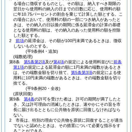
る場合に徴収するものとし、その額は、納入すべき期限の
翌日から使用料の納入の日までの日数に応じ、使用料の額
に年10.75パーセントの割合を乗じて計算した額とする。
こ
の場合において、使用料の額の一部につき納入があったと
きは、その納入の日以後の期間に係る延滞金の計算の基礎
となる使用料の額は、その納入のあった使用料の額を控除
した額とする。
2
前項
の延滞金は、その額が100円未満であるときは、徴収
しないものとする。
(平9条例4・追加)
(端数処理)
第8条
第5条第2項
及び
第4項
の規定による使用料並びに
前条
第1項
の規定による延滞金の額に1円未満の端数があるとき
は、その端数金額を切り捨て、
第5条第3項
の規定による使
用料に10円未満の端数があるときは、その端数金額を切り
捨てる。
(平9条例20・全改)
(原状回復)
第9条
第4条
の許可を受けた者は、許可の期間が満了したと
き、又は許可理由の消滅したときは、速やかにその旨を市
長に届け出るとともに公共物を原状に回復しなければなら
ない。
2
市長は、特別の理由で公共物を原状に回復することが適当
でないと認めたときは、その措置について必要な指示をす
ることができる。