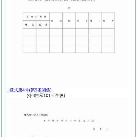
様式第4号
(第9条関係)
(令8告示101・全改)