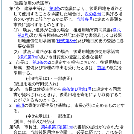
(道路使用の承諾等)
第4条
建築主等は、
第3条
の協議により、後退用地を道路と
して使用することを承諾した場合は、
次の各号
に掲げる場
合のいずれに該当するかに応じ、
当該各号
に定める書類を
市長に提出するものとする。
(1)
狭あい道路が公道の場合 後退用地寄附同意書
(
様式
第2号
)
及び所有権移転の登記に必要な書類若しくは後退
用地無償使用承諾書
(
様式第3号
)
及び地目変更の登記に必
要な書類
(2)
狭あい道路が私道の場合 後退用地無償使用承諾書
(
様式第3号
)
及び地目変更の登記に必要な書類
2
市長は、
第3条の2
に規定する報告において、後退用地の
帰属、整備及び管理の申出を受けたときは、
前項
の規定を
準用する。
(令8告示101・一部改正)
(後退用地の寄附受入れ)
第5条
市長は建築主等から
前条第1項第1号
に規定する同意
書が提出されたときは、後退用地を寄附により取得するこ
とができるものとする。
2
前項
の寄附の要件及び基準は、市長が別に定めるものとす
る。
(令8告示101・一部改正)
(測量、分筆及び登記)
第6条
市長は、
第4条第1項第1号
の書類の提出がなされた場
合には、当該後退用地を測量し、必要に応じて、これを分