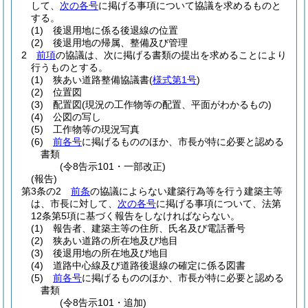
して、
次の各号
に掲げる事項について協議を求めるものと
する。
(1)
後退用地に係る後退線の位置
(2)
後退用地の帰属、整備及び管理
2
前項
の協議は、次に掲げる書類の提出を求めることにより
行うものとする。
(1)
狭あい道路整備協議書
(
様式第1号
)
(2)
位置図
(3)
配置図
(現況の工作物等の配置、平面がわかるもの)
(4)
公図の写し
(5)
工作物等の現況写真
(6)
前各号
に掲げるもののほか、市長が特に必要と認める
書類
(令8告示101・一部改正)
(報告)
第3条の2
前条
の協議によらない建築行為等を行う建築主等
は、市長に対して、
次の各号
に掲げる事項について、法第
12条第5項に基づく報告をしなければならない。
(1)
報告者、建築主等の住所、氏名及び電話番号
(2)
狭あい道路の所在地及び地目
(3)
後退用地の所在地及び地目
(4)
道路中心線及び道路後退線の確定に係る図書
(5)
前各号
に掲げるもののほか、市長が特に必要と認める
書類
(令8告示101・追加)