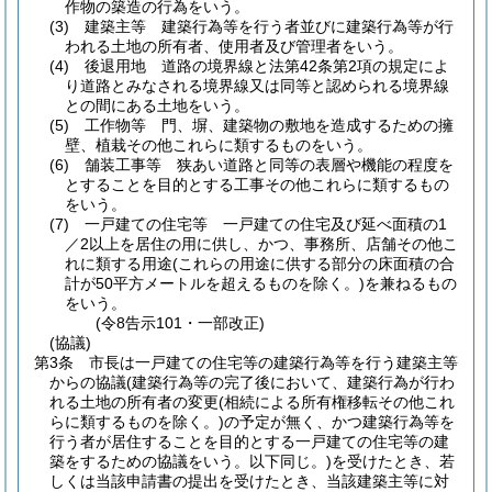
作物の築造の行為をいう。
(3)
建築主等 建築行為等を行う者並びに建築行為等が行
われる土地の所有者、使用者及び管理者をいう。
(4)
後退用地 道路の境界線と法第42条第2項の規定によ
り道路とみなされる境界線又は同等と認められる境界線
との間にある土地をいう。
(5)
工作物等 門、塀、建築物の敷地を造成するための擁
壁、植栽その他これらに類するものをいう。
(6)
舗装工事等 狭あい道路と同等の表層や機能の程度を
とすることを目的とする工事その他これらに類するもの
をいう。
(7)
一戸建ての住宅等 一戸建ての住宅及び延べ面積の1
／2以上を居住の用に供し、かつ、事務所、店舗その他こ
れに類する用途
(これらの用途に供する部分の床面積の合
計が50平方メートルを超えるものを除く。)
を兼ねるもの
をいう。
(令8告示101・一部改正)
(協議)
第3条
市長は一戸建ての住宅等の建築行為等を行う建築主等
からの協議
(建築行為等の完了後において、建築行為が行わ
れる土地の所有者の変更
(相続による所有権移転その他これ
らに類するものを除く。)
の予定が無く、かつ建築行為等を
行う者が居住することを目的とする一戸建ての住宅等の建
築をするための協議をいう。以下同じ。)
を受けたとき、若
しくは当該申請書の提出を受けたとき、当該建築主等に対