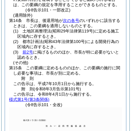
は、この要綱の規定を準用することができるものとする。
(令8告示101・一部改正)
(適用除外)
第14条
市長は、後退用地が
次の各号
のいずれかに該当する
ときは、この要綱を適用しないものとする。
(1)
土地区画整理法
(昭和29年法律第119号)
に定める施工
区域内に存するとき。
(2)
都市計画法
(昭和43年法律第100号)
による開発行為の
区域内に存するとき。
(3)
前2号
に掲げるもののほか、市長が特に必要がないと
認めるとき。
(その他)
第15条
この要綱に定めるもののほか、この要綱の施行に関
し必要な事項は、市長が別に定める。
附
則
この告示は、平成7年10月1日から施行する。
附
則
(令和8年3月
告示第101号)
この告示は、令和8年4月1日から施行する。
様式第1号
(第3条関係)
(令8告示101・全改)