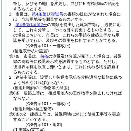
筆し、及びその地目を変更し、並びに所有権移転の登記を
するものとする。
2
市長は、
第4条第1項第2号
の書類の提出がなされた場合に
は、当該用地等を測量するものとする。
3
第4条第1項第2号
の書類を提出した建築主等は、必要に応
じて、これを分筆し、その地目を変更するものとする。
こ
の場合において、市長は、これらの手続を建築主等から承
諾を受けて行い、及びその費用を負担することができる。
(令8告示101・一部改正)
(後退表示杭の設置)
第7条
市長は、
前条
の測量及び分筆が完了した場合は、後退
線の両端等に後退表示杭を設置するものとする。
ただし、
後退表示杭を設置し難いときは、これに代わる物を設置す
るものとする。
2
建築主等は、設置した後退表示杭を常時適切な状態に保つ
よう努めなければならない。
(後退用地内の工作物等の除去)
第8条
建築主等は、後退用地内の工作物等を除去しなければ
ならない。
(令8告示101・一部改正)
(後退用地の自主整備)
第8条の2
建築主等は、後退用地に対して舗装工事等を実施
することができる。
(令8告示101・追加)
(工事等の完了届)