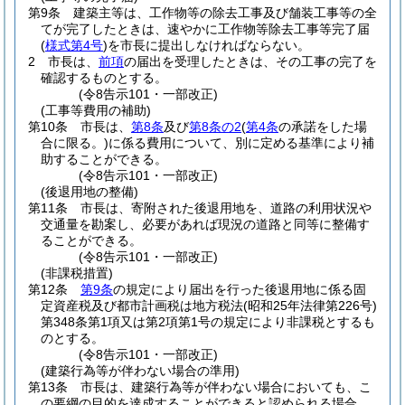
第9条
建築主等は、工作物等の除去工事及び舗装工事等の全
てが完了したときは、速やかに工作物等除去工事等完了届
(
様式第4号
)
を市長に提出しなければならない。
2
市長は、
前項
の届出を受理したときは、その工事の完了を
確認するものとする。
(令8告示101・一部改正)
(工事等費用の補助)
第10条
市長は、
第8条
及び
第8条の2
(
第4条
の承諾をした場
合に限る。)
に係る費用について、別に定める基準により補
助することができる。
(令8告示101・一部改正)
(後退用地の整備)
第11条
市長は、寄附された後退用地を、道路の利用状況や
交通量を勘案し、必要があれば現況の道路と同等に整備す
ることができる。
(令8告示101・一部改正)
(非課税措置)
第12条
第9条
の規定により届出を行った後退用地に係る固
定資産税及び都市計画税は地方税法
(昭和25年法律第226号)
第348条第1項又は第2項第1号の規定により非課税とするも
のとする。
(令8告示101・一部改正)
(建築行為等が伴わない場合の準用)
第13条
市長は、建築行為等が伴わない場合においても、こ
の要綱の目的を達成することができると認められる場合