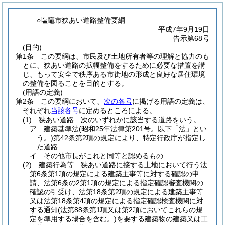
○塩竈市狭あい道路整備要綱
平成7年9月19日
告示第68号
(目的)
第1条
この要綱は、市民及び土地所有者等の理解と協力のも
とに、狭あい道路の拡幅整備をするために必要な措置を講
じ、もって安全で秩序ある市街地の形成と良好な居住環境
の整備を図ることを目的とする。
(用語の定義)
第2条
この要綱において、
次の各号
に掲げる用語の定義は、
それぞれ
当該各号
に定めるところによる。
(1)
狭あい道路 次のいずれかに該当する道路をいう。
ア
建築基準法
(昭和25年法律第201号。以下「法」とい
う。)
第42条第2項の規定により、特定行政庁が指定し
た道路
イ
その他市長がこれと同等と認めるもの
(2)
建築行為等 狭あい道路に接する土地において行う法
第6条第1項の規定による建築主事等に対する確認の申
請、法第6条の2第1項の規定による指定確認審査機関の
確認の引受け、法第18条第2項の規定による建築主事等
又は法第18条第4項の規定による指定確認検査機関に対
する通知
(法第88条第1項又は第2項においてこれらの規
定を準用する場合を含む。)
を要する建築物の建築又は工