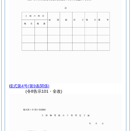
様式第4号
(第9条関係)
(令8告示101・全改)