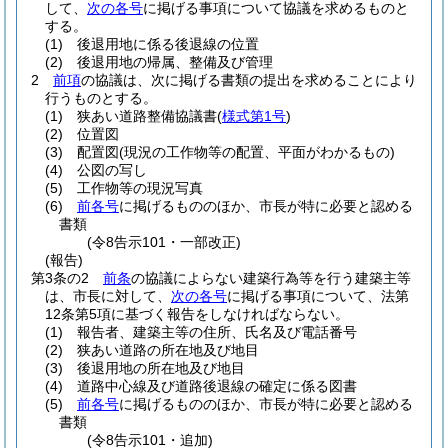
して、
次の各号
に掲げる事項について協議を求めるものと
する。
(1)
後退用地に係る後退線の位置
(2)
後退用地の帰属、整備及び管理
2
前項
の協議は、次に掲げる書類の提出を求めることにより
行うものとする。
(1)
狭あい道路整備協議書
(
様式第1号
)
(2)
位置図
(3)
配置図
(現況の工作物等の配置、平面がわかるもの)
(4)
公図の写し
(5)
工作物等の現況写真
(6)
前各号
に掲げるもののほか、市長が特に必要と認める
書類
(令8告示101・一部改正)
(報告)
第3条の2
前条
の協議によらない建築行為等を行う建築主等
は、市長に対して、
次の各号
に掲げる事項について、法第
12条第5項に基づく報告をしなければならない。
(1)
報告者、建築主等の住所、氏名及び電話番号
(2)
狭あい道路の所在地及び地目
(3)
後退用地の所在地及び地目
(4)
道路中心線及び道路後退線の確定に係る図書
(5)
前各号
に掲げるもののほか、市長が特に必要と認める
書類
(令8告示101・追加)