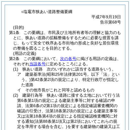
○塩竈市狭あい道路整備要綱
平成7年9月19日
告示第68号
(目的)
第1条
この要綱は、市民及び土地所有者等の理解と協力のも
とに、狭あい道路の拡幅整備をするために必要な措置を講
じ、もって安全で秩序ある市街地の形成と良好な居住環境
の整備を図ることを目的とする。
(用語の定義)
第2条
この要綱において、
次の各号
に掲げる用語の定義は、
それぞれ
当該各号
に定めるところによる。
(1)
狭あい道路 次のいずれかに該当する道路をいう。
ア
建築基準法
(昭和25年法律第201号。以下「法」とい
う。)
第42条第2項の規定により、特定行政庁が指定し
た道路
イ
その他市長がこれと同等と認めるもの
(2)
建築行為等 狭あい道路に接する土地において行う法
第6条第1項の規定による建築主事等に対する確認の申
請、法第6条の2第1項の規定による指定確認審査機関の
確認の引受け、法第18条第2項の規定による建築主事等
又は法第18条第4項の規定による指定確認検査機関に対
する通知
(法第88条第1項又は第2項においてこれらの規
定を準用する場合を含む。)
を要する建築物の建築又は工