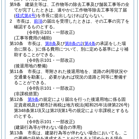
第9条
建築主等は、工作物等の除去工事及び舗装工事等の全
てが完了したときは、速やかに工作物等除去工事等完了届
(
様式第4号
)
を市長に提出しなければならない。
2
市長は、
前項
の届出を受理したときは、その工事の完了を
確認するものとする。
(令8告示101・一部改正)
(工事等費用の補助)
第10条
市長は、
第8条
及び
第8条の2
(
第4条
の承諾をした場
合に限る。)
に係る費用について、別に定める基準により補
助することができる。
(令8告示101・一部改正)
(後退用地の整備)
第11条
市長は、寄附された後退用地を、道路の利用状況や
交通量を勘案し、必要があれば現況の道路と同等に整備す
ることができる。
(令8告示101・一部改正)
(非課税措置)
第12条
第9条
の規定により届出を行った後退用地に係る固
定資産税及び都市計画税は地方税法
(昭和25年法律第226号)
第348条第1項又は第2項第1号の規定により非課税とするも
のとする。
(令8告示101・一部改正)
(建築行為等が伴わない場合の準用)
第13条
市長は、建築行為等が伴わない場合においても、こ
の要綱の目的を達成することができると認められる場合