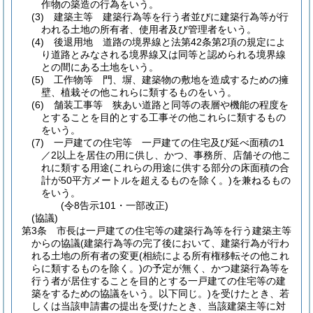
作物の築造の行為をいう。
(3)
建築主等 建築行為等を行う者並びに建築行為等が行
われる土地の所有者、使用者及び管理者をいう。
(4)
後退用地 道路の境界線と法第42条第2項の規定によ
り道路とみなされる境界線又は同等と認められる境界線
との間にある土地をいう。
(5)
工作物等 門、塀、建築物の敷地を造成するための擁
壁、植栽その他これらに類するものをいう。
(6)
舗装工事等 狭あい道路と同等の表層や機能の程度を
とすることを目的とする工事その他これらに類するもの
をいう。
(7)
一戸建ての住宅等 一戸建ての住宅及び延べ面積の1
／2以上を居住の用に供し、かつ、事務所、店舗その他こ
れに類する用途
(これらの用途に供する部分の床面積の合
計が50平方メートルを超えるものを除く。)
を兼ねるもの
をいう。
(令8告示101・一部改正)
(協議)
第3条
市長は一戸建ての住宅等の建築行為等を行う建築主等
からの協議
(建築行為等の完了後において、建築行為が行わ
れる土地の所有者の変更
(相続による所有権移転その他これ
らに類するものを除く。)
の予定が無く、かつ建築行為等を
行う者が居住することを目的とする一戸建ての住宅等の建
築をするための協議をいう。以下同じ。)
を受けたとき、若
しくは当該申請書の提出を受けたとき、当該建築主等に対