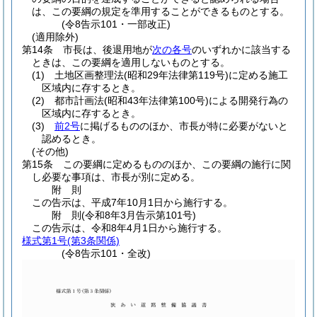
は、この要綱の規定を準用することができるものとする。
(令8告示101・一部改正)
(適用除外)
第14条
市長は、後退用地が
次の各号
のいずれかに該当する
ときは、この要綱を適用しないものとする。
(1)
土地区画整理法
(昭和29年法律第119号)
に定める施工
区域内に存するとき。
(2)
都市計画法
(昭和43年法律第100号)
による開発行為の
区域内に存するとき。
(3)
前2号
に掲げるもののほか、市長が特に必要がないと
認めるとき。
(その他)
第15条
この要綱に定めるもののほか、この要綱の施行に関
し必要な事項は、市長が別に定める。
附
則
この告示は、平成7年10月1日から施行する。
附
則
(令和8年3月
告示第101号)
この告示は、令和8年4月1日から施行する。
様式第1号
(第3条関係)
(令8告示101・全改)