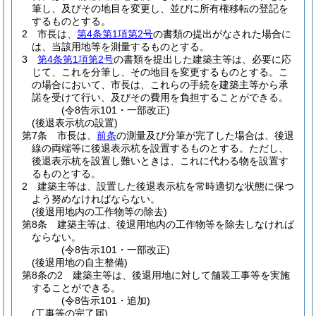
筆し、及びその地目を変更し、並びに所有権移転の登記を
するものとする。
2
市長は、
第4条第1項第2号
の書類の提出がなされた場合に
は、当該用地等を測量するものとする。
3
第4条第1項第2号
の書類を提出した建築主等は、必要に応
じて、これを分筆し、その地目を変更するものとする。
こ
の場合において、市長は、これらの手続を建築主等から承
諾を受けて行い、及びその費用を負担することができる。
(令8告示101・一部改正)
(後退表示杭の設置)
第7条
市長は、
前条
の測量及び分筆が完了した場合は、後退
線の両端等に後退表示杭を設置するものとする。
ただし、
後退表示杭を設置し難いときは、これに代わる物を設置す
るものとする。
2
建築主等は、設置した後退表示杭を常時適切な状態に保つ
よう努めなければならない。
(後退用地内の工作物等の除去)
第8条
建築主等は、後退用地内の工作物等を除去しなければ
ならない。
(令8告示101・一部改正)
(後退用地の自主整備)
第8条の2
建築主等は、後退用地に対して舗装工事等を実施
することができる。
(令8告示101・追加)
(工事等の完了届)