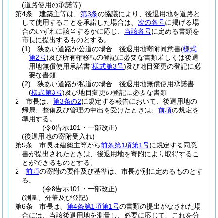
(道路使用の承諾等)
第4条
建築主等は、
第3条
の協議により、後退用地を道路と
して使用することを承諾した場合は、
次の各号
に掲げる場
合のいずれに該当するかに応じ、
当該各号
に定める書類を
市長に提出するものとする。
(1)
狭あい道路が公道の場合 後退用地寄附同意書
(
様式
第2号
)
及び所有権移転の登記に必要な書類若しくは後退
用地無償使用承諾書
(
様式第3号
)
及び地目変更の登記に必
要な書類
(2)
狭あい道路が私道の場合 後退用地無償使用承諾書
(
様式第3号
)
及び地目変更の登記に必要な書類
2
市長は、
第3条の2
に規定する報告において、後退用地の
帰属、整備及び管理の申出を受けたときは、
前項
の規定を
準用する。
(令8告示101・一部改正)
(後退用地の寄附受入れ)
第5条
市長は建築主等から
前条第1項第1号
に規定する同意
書が提出されたときは、後退用地を寄附により取得するこ
とができるものとする。
2
前項
の寄附の要件及び基準は、市長が別に定めるものとす
る。
(令8告示101・一部改正)
(測量、分筆及び登記)
第6条
市長は、
第4条第1項第1号
の書類の提出がなされた場
合には、当該後退用地を測量し、必要に応じて、これを分