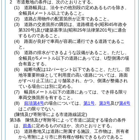
2
市道敷地の条件は、次のとおりとする。
(1)
道路幅員は、法令その他別段の定めあるものを除き、
全幅員4メートル以上であること。
(2)
道路占用物件の配置箇所が正常であること。
(3)
道路の交差箇所の隅切は、道路構造令
(昭和45年政令
第320号)
及び建築基準法
(昭和25年法律第201号)
に適合
するものであること。
(4)
路面が良好で車両が容易に通行できる道路であるこ
と。
(5)
道路の排水ができるような設備があること。
ただし、
全幅員が5メートル以下の道路にあっては、U型側溝の場
合有蓋とする。
(6)
縦断勾配は12パーセント以下であること。
ただし、団
地等重要幹線として利用度の高い道路については、路面
がすべり止工法により舗装され、かつ、側溝が整備され
ている場合には別に定める。
(7)
幅員6メートル以下の道路にあっては、でき得る限り
車両交換箇所を有すること。
(8)
前項第4号
の場合については、
第1号
、
第3号
及び
第4号
はこの限りでない。
(陳情及び寄附等による市道路線認定)
第3条
陳情及び寄附等によって市道に認定する場合の条件
は、
前条
に定めるもののほか、次のとおりとする。
(1)
道路敷地又は道路に附属する施設、工作物は、所有者
から寄附により市に所有権が移転できるものであるこ