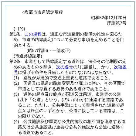
○塩竈市市道認定規程
昭和52年12月20日
庁訓第7号
(目的)
第1条
この規程
は、適正な市道路網の整備の推進を図るた
め、市道の路線認定について必要な事項を定めることを目
的とする。
(昭57庁訓6・一部改正)
(市道路線認定)
第2条
市道として路線認定する道路は、法令その他別段の定
めのあるものを除き、
次の各号
の1に該当し、かつ、
次項各
号
に掲げる条件を具備したものでなければならない。
(1)
路線が系統的で交通上重要な道路であること。
(2)
国道又は県道の路線変更及び廃止に伴い、その区間で
市道として存置する必要のある道路であること。
(3)
道路の起点及び終点が国道又は県道、市道等の公道
(以下「公道」という。)
のいずれかに連絡する道路であ
ること。
ただし、公共事業によって整備された道路で起
点又は終点のいずれかが、公道に接している道路は、こ
の限りでない。
(4)
公共施設及び重要な公共的施設の相互間を連絡する道
路又は公共施設及び重要な公共的施設から公道に連絡す
る道路であること。