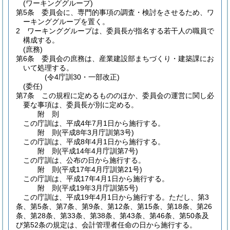
(ワーキンググループ)
第5条
委員会に、専門的事項の調査・検討をさせるため、ワ
ーキンググループを置く。
2
ワーキンググループは、委員長が指名する若干人の職員で
構成する。
(庶務)
第6条
委員会の庶務は、産業建設部まちづくり・建築課にお
いて処理する。
(令4庁訓30・一部改正)
(委任)
第7条
この規程に定めるもののほか、委員会の運営に関し必
要な事項は、委員長が別に定める。
附
則
この庁訓は、平成4年7月1日から施行する。
附
則
(平成8年3月
庁訓第3号)
この庁訓は、平成8年4月1日から施行する。
附
則
(平成14年4月
庁訓第7号)
この庁訓は、公布の日から施行する。
附
則
(平成17年4月
庁訓第21号)
この庁訓は、平成17年4月1日から施行する。
附
則
(平成19年3月
庁訓第5号)
この庁訓は、平成19年4月1日から施行する。
ただし、第3
条、第5条、第7条、第9条、第12条、第15条、第18条、第26
条、第28条、第33条、第38条、第43条、第46条、第50条及
び第52条の規定は、会計管理者任命の日から施行する。