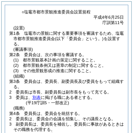
○塩竈市都市景観推進委員会設置規程
平成4年6月25日
庁訓第11号
(設置)
第1条
塩竈市の景観に関する重要事項を審議するため、塩竈
市都市景観推進委員会
(以下「委員会」という。)
を設置す
る。
(審議事項)
第2条
委員会は、次の事項を審議する。
(1)
都市景観基本計画の策定に関すること。
(2)
都市景観条例又は憲章の制定に関すること。
(3)
その他景観形成の推進に関すること。
(組織)
第3条
委員会は、委員長、副委員長及び委員をもって組織す
る。
2
委員長は市長、副委員長は副市長をもって充てる。
3
委員は、
別表
に掲げる職にある者とする。
(平19庁訓5・一部改正)
(職務)
第4条
委員長は、委員会を統括する。
2
委員長は、委員会の会議を招集し、その議長となる。
3
副委員長は、委員長を補佐し、委員長に事故があるときは
その職務を代理する。