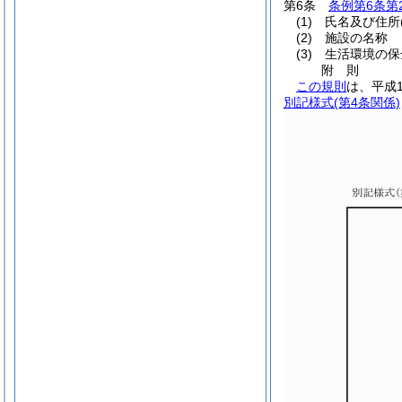
第6条
条例第6条第
(1)
氏名及び住所
(2)
施設の名称
(3)
生活環境の保
附
則
この規則
は、平成
別記様式
(第4条関係)