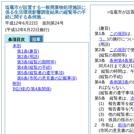
塩竈市が設置する一般廃棄物処理施設に
係る生活環境影響調査結果の縦覧等の手
○塩竈市が設
続に関する条例施…
平成12年6月22日 規則第24号
(趣旨)
(平成12年6月22日施行)
第1条
この規則
は
う。)
の施行につい
条項目次
沿革
(用語)
本則
第2条
この規則
で
第1条
(趣旨)
(縦覧の期間等)
第2条
(用語)
第3条
条例第4条第
第3条
(縦覧の期間等)
同月4日まで及び1
第4条
(縦覧の手続)
2
縦覧の時間は、午
第5条
(縦覧者の遵守事項)
(縦覧の手続)
第6条
(市民の意見書の記載事項)
第4条
条例第3条
の
附則
ればならない。
別記様式
(第4条関係)
(縦覧者の遵守事項
第5条
縦覧者は、
(1)
報告書等を縦
(2)
報告書等を汚
(3)
他の縦覧者に
(4)
係員の指示が
2
市長は、
前項
の
(市民の意見書の記