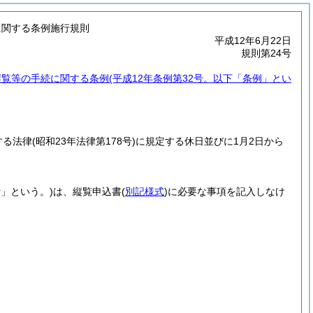
に関する条例施行規則
平成12年6月22日
規則第24号
縦覧等の手続に関する条例
(平成12年条例第32号。以下「条例」とい
する法律
(昭和23年法律第178号)
に規定する休日並びに1月2日から
者」という。)
は、縦覧申込書
(
別記様式
)
に必要な事項を記入しなけ