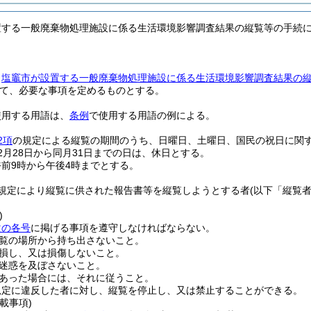
置する一般廃棄物処理施設に係る生活環境影響調査結果の縦覧等の手続
、
塩竈市が設置する一般廃棄物処理施設に係る生活環境影響調査結果の
て、必要な事項を定めるものとする。
使用する用語は、
条例
で使用する用語の例による。
2項
の規定による縦覧の期間のうち、日曜日、土曜日、国民の祝日に関
2月28日から同月31日までの日は、休日とする。
前9時から午後4時までとする。
規定により縦覧に供された報告書等を縦覧しようとする者
(以下「縦覧
)
次の各号
に掲げる事項を遵守しなければならない。
覧の場所から持ち出さないこと。
損し、又は損傷しないこと。
迷惑を及ぼさないこと。
あった場合には、それに従うこと。
規定に違反した者に対し、縦覧を停止し、又は禁止することができる。
載事項)