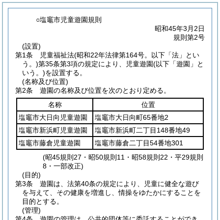
○塩竈市児童遊園規則
昭和45年3月2日
規則第2号
(設置)
第1条
児童福祉法
(昭和22年法律第164号。以下「法」とい
う。)
第35条第3項の規定により、児童遊園
(以下「遊園」と
いう。)
を設置する。
(名称及び位置)
第2条
遊園の名称及び位置を次のとおり定める。
名称
位置
塩竈市大日向児童遊園
塩竈市大日向町65番地2
塩竈市新浜町児童遊園
塩竈市新浜町二丁目148番地49
塩竈市藤倉児童遊園
塩竈市藤倉二丁目54番地301
(昭45規則27・昭50規則11・昭58規則22・平29規則
8・一部改正)
(目的)
第3条
遊園は、法第40条の規定により、児童に健全な遊び
を与えて、その健康を増進し、情操をゆたかにすることを
目的とする。
(管理)
第4条
遊園の管理は、公共的団体等に委託することができ