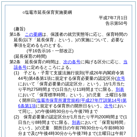
○塩竈市延長保育実施要綱
平成7年7月1日
告示第50号
(趣旨)
第1条
この要綱
は、保護者の就労実態等に応じ、保育時間の
延長
(以下「延長保育」という。)
の実施について、必要な
事項を定めるものとする。
(平16告示16・一部改正)
(延長保育の時間)
第2条
延長保育の時間は、
次の各号
に掲げる区分に応じ、
当
該各号
に定めるところによる。
(1)
子ども・子育て支援法施行規則
(平成26年内閣府令第
44号)
第4条第1項に規定する保育必要量の認定区分
(
次号
において「保育必要量の認定区分」という。)
が1月当た
り平均275時間まで
(1日当たり11時間までに限る。
別表
において「保育標準時間」という。)
の児童 土曜日を除
く開所日
(
塩竈市保育所運営規程
(平成27年庁訓第14号)
第
6条第1項
に規定する保育所の開所日をいう。
次号
におい
て同じ。)
の午後6時30分から午後7時まで
(2)
保育必要量の認定区分が1月当たり平均200時間まで
(1
日当たり8時間までに限る。
別表
において「保育短時間」
という。)
の児童 開所日の午前7時30分から午前8時30
分まで及び午後4時30分から午後7時まで
(土曜日は午前7