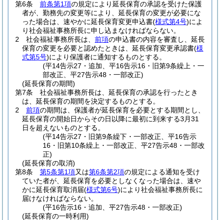
第6条
前条第1項
の規定により延長保育の承認を受けた保護
者が、勤務先の変更等により、延長保育の変更が必要にな
った場合は、速やかに延長保育変更申込書
(
様式第4号
)
によ
り社会福祉事務所長に申し込まなければならない。
2
社会福祉事務所長は、
前項
の申込書の内容を審査し、延長
保育の変更を必要と認めたときは、延長保育変更承認書
(
様
式第5号
)
により保護者に通知するものとする。
(平14告示27・追加、平16告示16・旧第9条繰上・一
部改正、平27告示48・一部改正)
(延長保育の期間)
第7条
社会福祉事務所長は、延長保育の承認を行ったとき
は、延長保育の期間を決定するものとする。
2
前項
の期間は、保護者が延長保育を必要とする期間とし、
延長保育の開始日からその日以降に最初に到来する3月31
日を超えないものとする。
(平14告示27・旧第9条繰下・一部改正、平16告示
16・旧第10条繰上・一部改正、平27告示48・一部改
正)
(延長保育の取消)
第8条
第5条第1項
又は
第6条第2項
の規定による通知を受け
ていた者が、延長保育を必要としなくなった場合は、速や
かに延長保育取消届
(
様式第6号
)
により社会福祉事務所長に
届けなければならない。
(平16告示16・追加、平27告示48・一部改正)
(延長保育の一時利用)