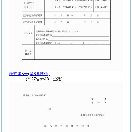
様式第5号
(第6条関係)
(平27告示48・全改)