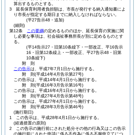
算出するものとする。
3
延長保育利用者負担額は、市長が発行する納入通知書によ
り市長が指定する期日までに納入しなければならない。
(平27告示48・追加)
(細則)
第12条
この要綱
の定めるもののほか、延長保育の実施に関
し必要な事項は、社会福祉事務所長が別に定めるものとす
る。
(平14告示27・旧第10条繰下・一部改正、平16告示
16・旧第12条繰上・一部改正、平27告示48・旧第
10条繰下)
附
則
この告示
は、平成7年7月1日から施行する。
附
則
(平成14年4月
告示第27号)
この告示は、平成14年4月1日から施行する。
附
則
(平成16年3月
告示第16号)
この告示は、平成16年4月1日から施行する。
附
則
(平成27年4月
告示第48号)
この告示は、平成27年4月1日から施行する。
附
則
(平成28年3月
告示第46号)
(施行期日)
1
この告示は、平成28年4月1日から施行する。
(経過措置の原則)
2
この告示の施行前にされた処分その他の行為又はこの告示
の施行前にされた申請に係る不作為に係る不服申立てにつ