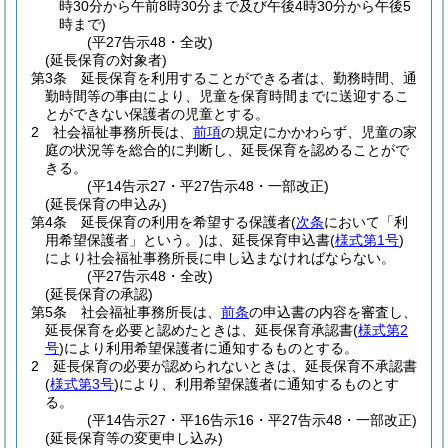
時30分から午前8時30分まで及び午後4時30分から午後5
時まで)
(平27告示48・全改)
(延長保育の対象者)
第3条
延長保育を利用することができる者は、勤務時間、通
勤時間等の事由により、児童を保育時間までに送迎するこ
とができない保護者の児童とする。
2
社会福祉事務所長は、
前項
の規定にかかわらず、児童の家
庭の状況等を総合的に判断し、延長保育を認めることがで
きる。
(平14告示27・平27告示48・一部改正)
(延長保育の申込み)
第4条
延長保育の利用を希望する保護者
(
次条
において「利
用希望保護者」という。)
は、延長保育申込書
(
様式第1号
)
により社会福祉事務所長に申し込まなければならない。
(平27告示48・全改)
(延長保育の承認)
第5条
社会福祉事務所長は、
前条
の申込書の内容を審査し、
延長保育を必要と認めたときは、延長保育承認書
(
様式第2
号
)
により利用希望保護者に通知するものとする。
2
延長保育の必要が認められないときは、延長保育不承認書
(
様式第3号
)
により、利用希望保護者に通知するものとす
る。
(平14告示27・平16告示16・平27告示48・一部改正)
(延長保育等の変更申し込み)