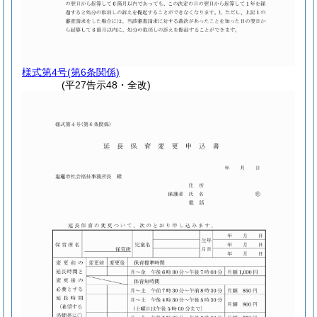
様式第4号
(第6条関係)
(平27告示48・全改)