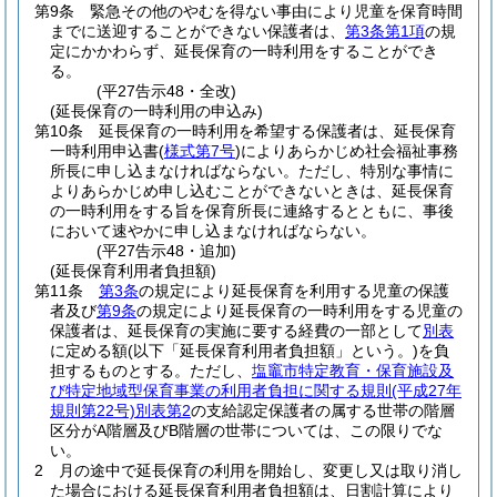
第9条
緊急その他のやむを得ない事由により児童を保育時間
までに送迎することができない保護者は、
第3条第1項
の規
定にかかわらず、延長保育の一時利用をすることができ
る。
(平27告示48・全改)
(延長保育の一時利用の申込み)
第10条
延長保育の一時利用を希望する保護者は、延長保育
一時利用申込書
(
様式第7号
)
によりあらかじめ社会福祉事務
所長に申し込まなければならない。
ただし、特別な事情に
よりあらかじめ申し込むことができないときは、延長保育
の一時利用をする旨を保育所長に連絡するとともに、事後
において速やかに申し込まなければならない。
(平27告示48・追加)
(延長保育利用者負担額)
第11条
第3条
の規定により延長保育を利用する児童の保護
者及び
第9条
の規定により延長保育の一時利用をする児童の
保護者は、延長保育の実施に要する経費の一部として
別表
に定める額
(以下「延長保育利用者負担額」という。)
を負
担するものとする。
ただし、
塩竈市特定教育・保育施設及
び特定地域型保育事業の利用者負担に関する規則
(平成27年
規則第22号)
別表第2
の支給認定保護者の属する世帯の階層
区分がA階層及びB階層の世帯については、この限りでな
い。
2
月の途中で延長保育の利用を開始し、変更し又は取り消し
た場合における延長保育利用者負担額は、日割計算により