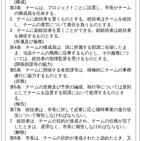
(構成)
第3条
チームは、プロジェクトごとに設置し、市長がチーム
の構成員を任命する。
2
チームに総括者を置くものとする。
総括者はチームを総括
し、チームの運営について責任を負うものとする。
3
チームに副総括者を置くことができる。
副総括者は総括者
を補佐するものとする。
(所属及び服務)
第4条
チームの構成員は、現に所属する部課に在籍したま
ま、当該チームの職務に従事するものとし、その服務につ
いては、総括者の指揮監督を受けるものとする。
(関係部課等の協力)
第5条
チームに関係する各部課等は、積極的にチームの事務
遂行に協力するものとする。
(庶務)
第6条
チームの庶務及び予算の編成、執行等については原則
としてチームを設置する部課において処理するものとす
る。
(報告)
第7条
総括者は、市長に対して必要に応じ随時事業の進行状
況について報告しなければならない。
2
総括者は、チームの目的が達成され、チームの任務が完了
したときは、遅滞なく、市長に報告しなければならない。
(解散)
第8条
市長は、チームの目的が達成されたと認めたとき、又