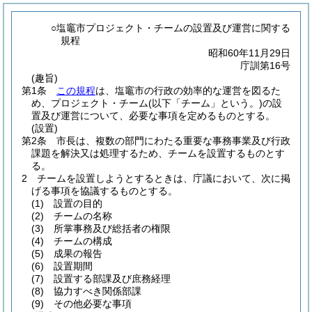
○塩竈市プロジェクト・チームの設置及び運営に関する
規程
昭和60年11月29日
庁訓第16号
(趣旨)
第1条
この規程
は、塩竈市の行政の効率的な運営を図るた
め、プロジェクト・チーム
(以下「チーム」という。)
の設
置及び運営について、必要な事項を定めるものとする。
(設置)
第2条
市長は、複数の部門にわたる重要な事務事業及び行政
課題を解決又は処理するため、チームを設置するものとす
る。
2
チームを設置しようとするときは、庁議において、次に掲
げる事項を協議するものとする。
(1)
設置の目的
(2)
チームの名称
(3)
所掌事務及び総括者の権限
(4)
チームの構成
(5)
成果の報告
(6)
設置期間
(7)
設置する部課及び庶務経理
(8)
協力すべき関係部課
(9)
その他必要な事項