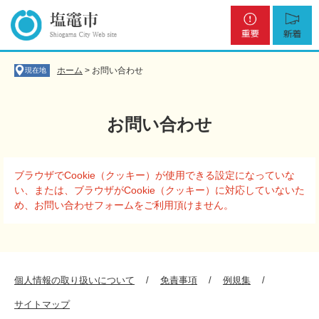
ペ
メ
重
新
ー
ニ
要
着
ジ
ュ
の
ー
先
を
ホーム
>
お問い合わせ
現在地
頭
飛
で
ば
す
し
お問い合わせ
。
て
本
文
本
へ
ブラウザでCookie（クッキー）が使用できる設定になっていな
文
い、または、ブラウザがCookie（クッキー）に対応していないた
め、お問い合わせフォームをご利用頂けません。
個人情報の取り扱いについて
免責事項
例規集
サイトマップ