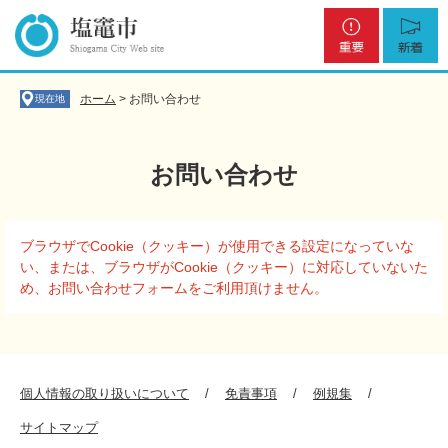
ペ
メ
重
新
ー
ニ
要
着
ジ
ュ
の
ー
先
を
ホーム
>
お問い合わせ
現在地
頭
飛
で
ば
す
し
お問い合わせ
。
て
本
文
本
へ
ブラウザでCookie（クッキー）が使用できる設定になっていな
文
い、または、ブラウザがCookie（クッキー）に対応していないた
め、お問い合わせフォームをご利用頂けません。
個人情報の取り扱いについて
免責事項
例規集
サイトマップ