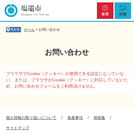
ペ
メ
重
新
ー
ニ
要
着
ジ
ュ
の
ー
先
を
ホーム
>
お問い合わせ
現在地
頭
飛
で
ば
す
し
お問い合わせ
。
て
本
文
本
へ
ブラウザでCookie（クッキー）が使用できる設定になっていな
文
い、または、ブラウザがCookie（クッキー）に対応していないた
め、お問い合わせフォームをご利用頂けません。
個人情報の取り扱いについて
免責事項
例規集
サイトマップ