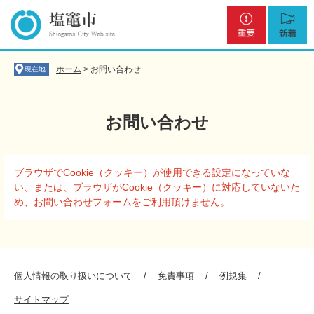
ペ
メ
重
新
ー
ニ
要
着
ジ
ュ
の
ー
先
を
ホーム
>
お問い合わせ
現在地
頭
飛
で
ば
す
し
お問い合わせ
。
て
本
文
本
へ
ブラウザでCookie（クッキー）が使用できる設定になっていな
文
い、または、ブラウザがCookie（クッキー）に対応していないた
め、お問い合わせフォームをご利用頂けません。
個人情報の取り扱いについて
免責事項
例規集
サイトマップ