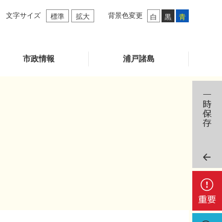
文字サイズ
背景色変更
標準
拡大
白
黒
青
市政情報
浦戸諸島
重
要
検