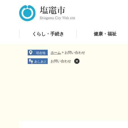
ペ
メ
ー
ニ
ジ
ュ
の
ー
先
を
くらし・手続き
健康・福祉
頭
飛
で
ば
す
し
ホーム
>
お問い合わせ
現在地
。
て
お問い合わせ
本
文
へ
本