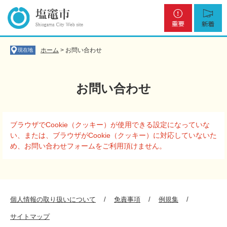
ペ
メ
重
新
ー
ニ
要
着
ジ
ュ
の
ー
先
を
ホーム
>
お問い合わせ
現在地
頭
飛
で
ば
す
し
お問い合わせ
。
て
本
文
本
へ
ブラウザでCookie（クッキー）が使用できる設定になっていな
文
い、または、ブラウザがCookie（クッキー）に対応していないた
め、お問い合わせフォームをご利用頂けません。
個人情報の取り扱いについて
免責事項
例規集
サイトマップ