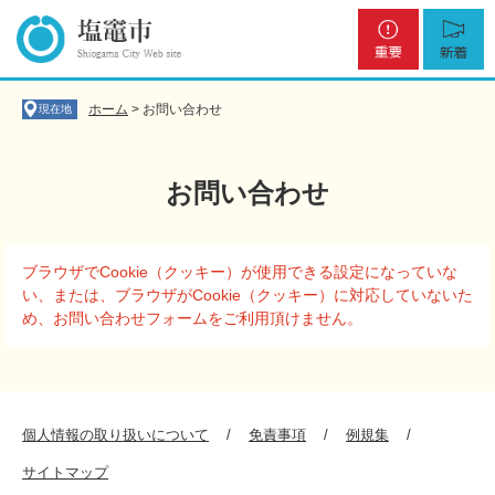
ペ
メ
重
新
ー
ニ
要
着
ジ
ュ
の
ー
先
を
ホーム
>
お問い合わせ
現在地
頭
飛
で
ば
す
し
お問い合わせ
。
て
本
文
本
へ
ブラウザでCookie（クッキー）が使用できる設定になっていな
文
い、または、ブラウザがCookie（クッキー）に対応していないた
め、お問い合わせフォームをご利用頂けません。
個人情報の取り扱いについて
免責事項
例規集
サイトマップ