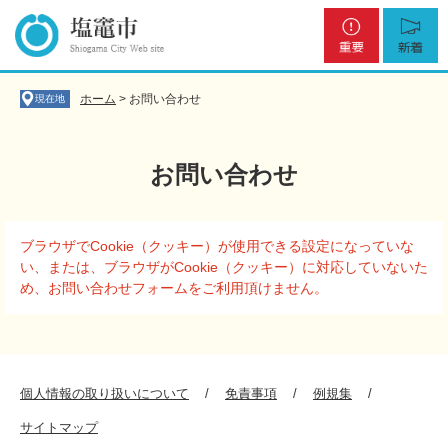
ペ
メ
重
新
ー
ニ
要
着
ジ
ュ
の
ー
先
を
ホーム
>
お問い合わせ
現在地
頭
飛
で
ば
す
し
お問い合わせ
。
て
本
文
本
へ
ブラウザでCookie（クッキー）が使用できる設定になっていな
文
い、または、ブラウザがCookie（クッキー）に対応していないた
め、お問い合わせフォームをご利用頂けません。
個人情報の取り扱いについて
免責事項
例規集
サイトマップ