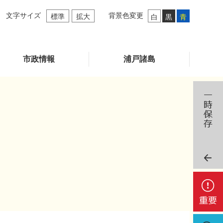
文字サイズ
背景色変更
標準
拡大
白
黒
青
市政情報
浦戸諸島
重
要
検