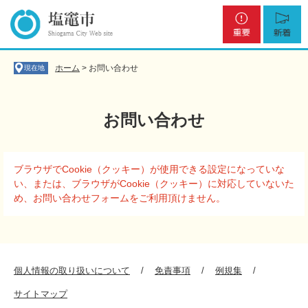
ペ
メ
重
新
ー
ニ
要
着
ジ
ュ
の
ー
先
を
ホーム
>
お問い合わせ
現在地
頭
飛
で
ば
す
し
お問い合わせ
。
て
本
文
本
へ
ブラウザでCookie（クッキー）が使用できる設定になっていな
文
い、または、ブラウザがCookie（クッキー）に対応していないた
め、お問い合わせフォームをご利用頂けません。
個人情報の取り扱いについて
免責事項
例規集
サイトマップ