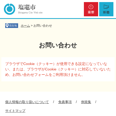
ペ
メ
重
新
ー
ニ
要
着
ジ
ュ
の
ー
先
を
ホーム
>
お問い合わせ
現在地
頭
飛
で
ば
す
し
お問い合わせ
。
て
本
文
本
へ
ブラウザでCookie（クッキー）が使用できる設定になっていな
文
い、または、ブラウザがCookie（クッキー）に対応していないた
め、お問い合わせフォームをご利用頂けません。
個人情報の取り扱いについて
免責事項
例規集
サイトマップ