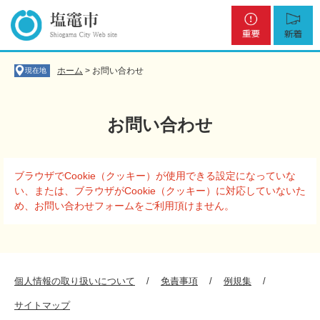
ペ
メ
重
新
ー
ニ
要
着
ジ
ュ
の
ー
先
を
ホーム
>
お問い合わせ
現在地
頭
飛
で
ば
す
し
お問い合わせ
。
て
本
文
本
へ
ブラウザでCookie（クッキー）が使用できる設定になっていな
文
い、または、ブラウザがCookie（クッキー）に対応していないた
め、お問い合わせフォームをご利用頂けません。
個人情報の取り扱いについて
免責事項
例規集
サイトマップ