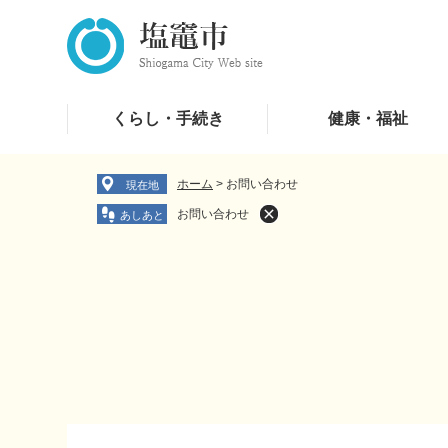
ペ
メ
ー
ニ
ジ
ュ
の
ー
先
を
くらし・手続き
健康・福祉
頭
飛
で
ば
す
し
ホーム
>
お問い合わせ
現在地
。
て
お問い合わせ
本
文
へ
本