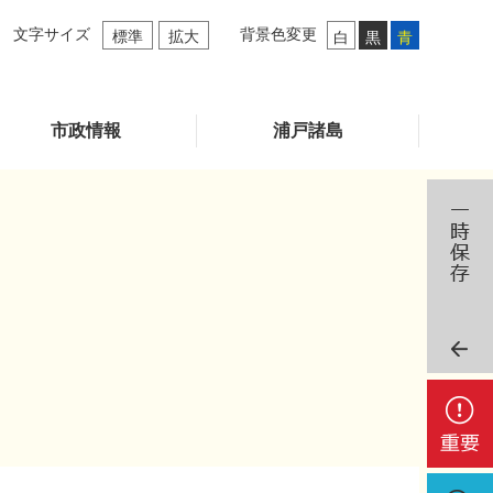
文字サイズ
背景色変更
標準
拡大
白
黒
青
市政情報
浦戸諸島
重
要
検