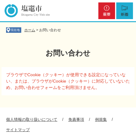
ペ
メ
重
新
ー
ニ
要
着
ジ
ュ
の
ー
先
を
ホーム
>
お問い合わせ
現在地
頭
飛
で
ば
す
し
お問い合わせ
。
て
本
文
本
へ
ブラウザでCookie（クッキー）が使用できる設定になっていな
文
い、または、ブラウザがCookie（クッキー）に対応していないた
め、お問い合わせフォームをご利用頂けません。
個人情報の取り扱いについて
免責事項
例規集
サイトマップ