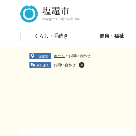
ペ
メ
ー
ニ
ジ
ュ
の
ー
先
を
くらし・手続き
健康・福祉
頭
飛
で
ば
す
し
ホーム
>
お問い合わせ
現在地
。
て
お問い合わせ
本
文
へ
本