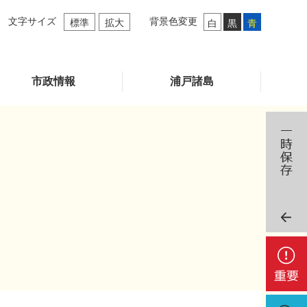
文字サイズ
背景色変更
標準
拡大
白
黒
青
市政情報
浦戸諸島
重
要
検