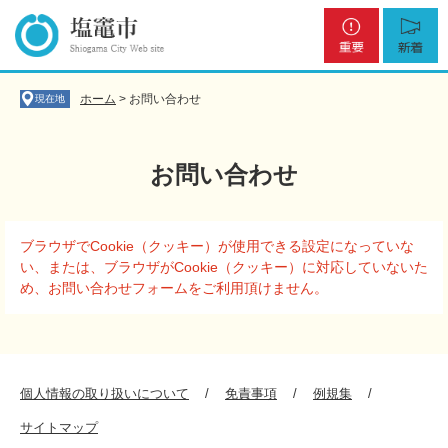
ペ
メ
重
新
ー
ニ
要
着
ジ
ュ
の
ー
先
を
ホーム
>
お問い合わせ
現在地
頭
飛
で
ば
す
し
お問い合わせ
。
て
本
文
本
へ
ブラウザでCookie（クッキー）が使用できる設定になっていな
文
い、または、ブラウザがCookie（クッキー）に対応していないた
め、お問い合わせフォームをご利用頂けません。
個人情報の取り扱いについて
免責事項
例規集
サイトマップ