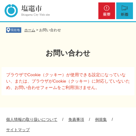
ペ
メ
重
新
ー
ニ
要
着
ジ
ュ
の
ー
先
を
ホーム
>
お問い合わせ
現在地
頭
飛
で
ば
す
し
お問い合わせ
。
て
本
文
本
へ
ブラウザでCookie（クッキー）が使用できる設定になっていな
文
い、または、ブラウザがCookie（クッキー）に対応していないた
め、お問い合わせフォームをご利用頂けません。
個人情報の取り扱いについて
免責事項
例規集
サイトマップ