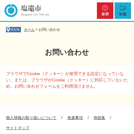
ペ
メ
重
新
ー
ニ
要
着
ジ
ュ
の
ー
先
を
ホーム
>
お問い合わせ
現在地
頭
飛
で
ば
す
し
お問い合わせ
。
て
本
文
本
へ
ブラウザでCookie（クッキー）が使用できる設定になっていな
文
い、または、ブラウザがCookie（クッキー）に対応していないた
め、お問い合わせフォームをご利用頂けません。
個人情報の取り扱いについて
免責事項
例規集
サイトマップ